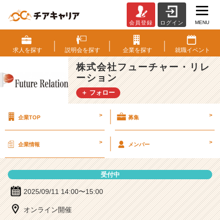
MENU
会員登録
ログイン
株
式
会
求人を
探す
説明会を
探す
企業を
探す
就職
イベント
社
株式会社フューチャー・リレ
フ
ーション
ュ
ー
＋ フォロー
チ
ャ
>
>
企業TOP
募集
ー・
リ
レ
>
>
企業情報
メンバー
ー
シ
ョ
受付中
ン
の
2025/09/11 14:00〜15:00
説
オンライン開催
明