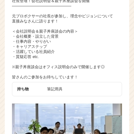
社長登壇！会社説明会＆親子丼座談会を開催
就
──────────────────────
活
元プロボクサーの社長が参加し、理念やビジョンについて
サ
直接みなさんに語ります！
イ
ト
＜会社説明会＆親子丼座談会の内容＞
・会社概要・設立した背景
チ
・仕事内容・やりがい
ア
・キャリアステップ
キ
・活躍している社員紹介
ャ
・質疑応答 etc.
リ
※親子丼座談会はオフィス説明会のみで開催します◎
ア
（C
皆さんのご参加をお待ちしています！
h
e
持ち物
筆記用具
e
r
C
a
r
e
e