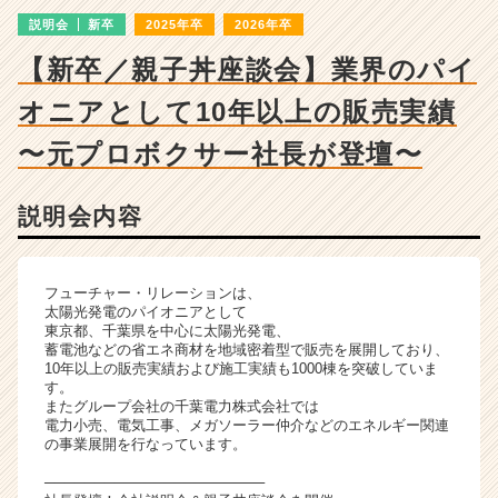
会
説明会
新卒
2025年卒
2026年卒
詳
細
【新卒／親子丼座談会】業界のパイ
|
ベ
オニアとして10年以上の販売実績
ン
チ
〜元プロボクサー社長が登壇〜
ャ
ー・
説明会内容
成
長
企
業
フューチャー・リレーションは、
か
太陽光発電のパイオニアとして
東京都、千葉県を中心に太陽光発電、
ら
蓄電池などの省エネ商材を地域密着型で販売を展開しており、
ス
10年以上の販売実績および施工実績も1000棟を突破していま
カ
す。
ウ
またグループ会社の千葉電力株式会社では
電力小売、電気工事、メガソーラー仲介などのエネルギー関連
ト
の事業展開を行なっています。
が
届
──────────────────────
く