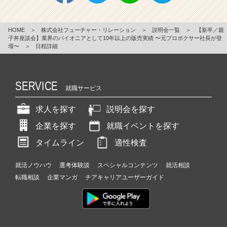
HOME
＞
株式会社フューチャー・リレーション
＞
説明会一覧
＞
【新卒／親
子丼座談会】業界のパイオニアとして10年以上の販売実績 〜元プロボクサー社長が登
壇〜
＞
日程詳細
SERVICE
就職サービス
求人を探す
説明会を探す
企業を探す
就職イベントを探す
タイムライン
適性検査
就活ノウハウ
選考体験談
スペシャルコンテンツ
就活相談
転職相談
企業マンガ
チアキャリアユーザーガイド