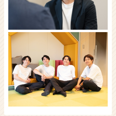
ト
が
届
く
就
活
サ
イ
ト
チ
ア
キ
ャ
リ
ア
（CheerCareer）