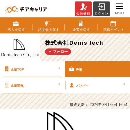
MENU
会員登録
ログイン
株
式
会
求人を
探す
説明会を
探す
企業を
探す
就職
イベント
社
Denis
株式会社Denis tech
tech
＋ フォロー
の
採
用/
>
企業TOP
募集
求
人
-
>
>
企業情報
メンバー
【長
期
イ
最終更新： 2024年09月25日 16:51
ン
タ
ー
ン】