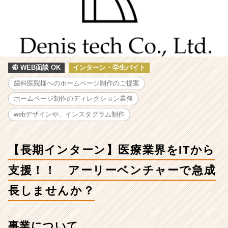
医
療
業
界
を
IT
か
WEB面談 OK
インターン・学生バイト
ら
歯科医院様へのホームページ制作のご提案
支
援！！
ホームページ制作のディレクション業務
ア
webデザインや、インスタグラム制作
ー
リ
ー
【長期インターン】医療業界をITから
ベ
ン
支援！！ アーリーベンチャーで急成
チ
ャ
長しませんか？
ー
で
急
事業について
成