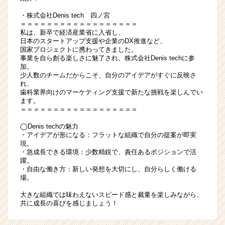
・株式会社Denis tech 四ノ宮
＝＝＝＝＝＝＝＝＝＝＝＝＝＝＝＝＝＝
私は、新卒で経済産業省に入省し、
日本のスタートアップ支援や企業のDX推進など、
国家プロジェクトに携わってきました。
事業を自ら創る楽しさに魅了され、株式会社Denis techに参
加。
少人数のチームだからこそ、自分のアイデアがすぐに反映さ
れ、
歯科業界向けのマーケティング支援で新たな挑戦を楽しんでい
ます。
＝＝＝＝＝＝＝＝＝＝＝＝＝＝＝＝＝＝
◯Denis techの魅力
・アイデアが形になる：フラットな組織で自分の提案が即実
現。
・急成長できる環境：少数精鋭で、責任あるポジションで活
躍。
・自由な働き方：新しい発想を大切にし、自分らしく働ける
場。
大きな組織では味わえないスピード感と裁量を楽しみながら、
共に成長の喜びを感じましょう！