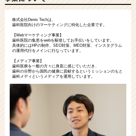
長
し
ま
株式会社Denis Techは、
歯科医院向けのマーケティングに特化した企業です。
せ
ん
【Webマーケティング事業】
か？
歯科医院の集患をwebを駆使してお手伝いをしています。
|
具体的にはHPの制作、SEO対策、MEO対策、インスタグラム
ベ
の運用代行をメインに行なっています。
ン
【メディア事業】
チ
歯科医療を一般の方々に身直に感じていただき、
ャ
歯科の分野から国民の健康に貢献するというミッションのもと
ー・
歯科メディというメディアを運用しています。
成
長
企
業
か
ら
ス
カ
ウ