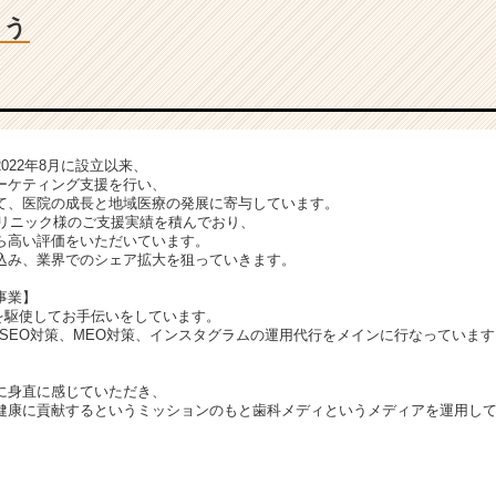
ょう
は2022年8月に設立以来、
ーケティング支援を行い、
て、医院の成長と地域医療の発展に寄与しています。
クリニック様のご支援実績を積んでおり、
ら高い評価をいただいています。
込み、業界でのシェア拡大を狙っていきます。
事業】
bを駆使してお手伝いをしています。
、SEO対策、MEO対策、インスタグラムの運用代行をメインに行なっています
に身直に感じていただき、
健康に貢献するというミッションのもと歯科メディというメディアを運用し