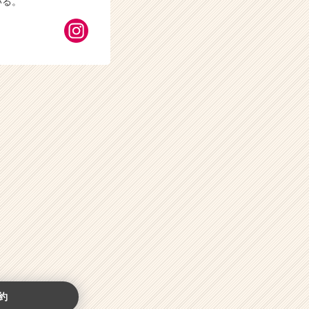
いる。
約