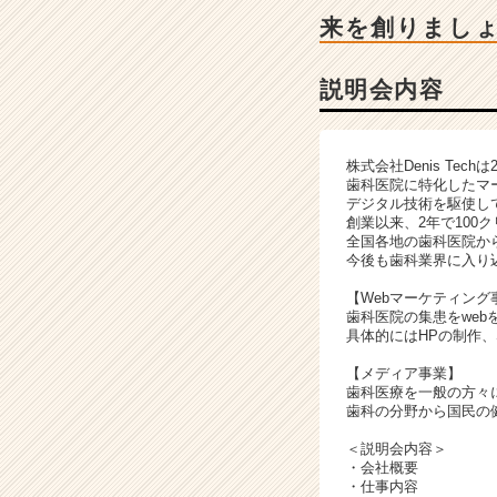
細
来を創りまし
|
ベ
ン
説明会内容
チ
ャ
ー・
株式会社Denis Tech
成
歯科医院に特化したマ
長
デジタル技術を駆使し
企
創業以来、2年で100
全国各地の歯科医院か
業
今後も歯科業界に入り
か
ら
【Webマーケティング
ス
歯科医院の集患をwe
具体的にはHPの制作
カ
ウ
【メディア事業】
ト
歯科医療を一般の方々
が
歯科の分野から国民の
届
＜説明会内容＞
く
・会社概要
就
・仕事内容