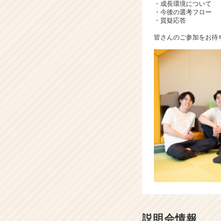
活
・成長環境について
サ
・今後の選考フロー
・質疑応答
イ
ト
皆さんのご参加をお待
チ
ア
キ
ャ
リ
ア
（C
h
e
e
r
C
a
r
e
e
r）
説明会情報