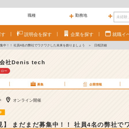
探す
説明会を
探す
企業を
探す
就職
イ
募集中！！ 社員4名の弊社でワクワクした未来を創りましょう
＞
日程詳細
社Denis tech
ォロー
募集
企業情報
中
オンライン開催
卒
見】 まだまだ募集中！！ 社員4名の弊社で