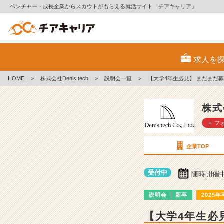
ベンチャー・成長企業からスカウトがもらえる就活サイト「チアキャリア」
株
式
求人を
会
社
HOME
＞
株式会社Denis tech
＞
説明会一覧
＞
【大学4年生必見】 まだまだ
D
e
n
株式会
i
＋ フ
s
t
e
企業TOP
c
h
受付中
随時開催
の
説
説明会
新卒
2025年
明
会
【大学4年生必
詳