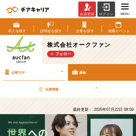
MENU
会員登録
ログイン
株
式
会
求人を
探す
説明会を
探す
企業を
探す
就職
イベント
社
オ
株式会社オークファン
ー
＋ フォロー
ク
フ
ァ
>
企業TOP
募集
ン
の
採
>
企業情報
用/
求
人
最終更新： 2025年07月22日 08:59
-
【新
卒
／