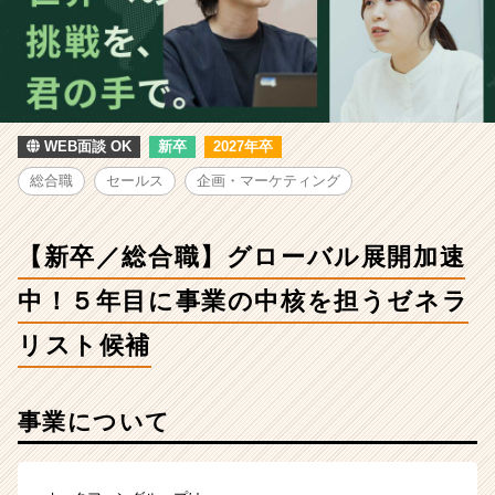
総
合
職】
グ
ロ
ー
バ
WEB面談 OK
新卒
2027年卒
ル
総合職
セールス
企画・マーケティング
展
開
加
【新卒／総合職】グローバル展開加速
速
中！
中！５年目に事業の中核を担うゼネラ
５
年
リスト候補
目
に
事
事業について
業
の
中
核