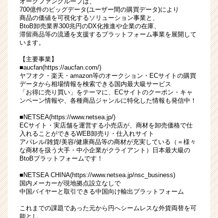
オークファングループは、
を
700億件のビッグデータ(ユーザー間の購買データ)により
商品の価値を可視化するソリューション事業と、
担
BtoB卸売業界300兆円のDX化推進や企業の在庫、
う
滞留商品等の流通を支援するプラットフォーム事業を展開して
ゼ
います。
ネ
【主要事業】
ラ
■aucfan(
https://aucfan.com/)
リ
ヤフオク・楽天・amazon等のオークション・ECサイトの購買
ス
データから相場情報を検索できる国内最大級サービス
ト
「お得に売り買い」をテーマに、ECサイトのクーポン・キャ
ンペーン情報や、各種商品ジャンルに特化した情報も発信中！
候
補
■NETSEA(
https://www.netsea.jp/)
|
ECサイト・実店舗を運営する小売店が、商材を卸売価格で仕
ベ
入れることができるWEB卸売り・仕入れサイト
ン
アパレル/雑貨/美容/健康商品等の商材が充実している（＝様々
な商材を扱う大手・中小企業がクライアント）日本最大級の
チ
BtoBプラットフォームです！
ャ
ー・
■NETSEA CHINA(
https://www.netsea.jp/nsc_business
)
成
国内メーカーが現地拠点設立なしで
中国バイヤーと取引できる中国向け輸出プラットフォーム
長
企
これまでの課題であった元から円へシームレスな外貨両替を可
業
能とし、