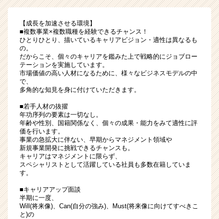
【成長を加速させる環境】
■複数事業×複数職種を経験できるチャンス！
ひとりひとり、描いているキャリアビジョン・適性は異なるも
の。
だからこそ、個々のキャリアを鑑みた上で戦略的にジョブロー
テーションを実施しています。
市場価値の高い人材になるために、様々なビジネスモデルの中
で、
多角的な知見を身に付けていただきます。
■若手人材の抜擢
年功序列の要素は一切なし。
年齢や性別、国籍関係なく、個々の成果・能力をみて適性に評
価を行います。
事業の急拡大に伴ない、早期からマネジメント領域や
新規事業開発に挑戦できるチャンスも。
キャリアはマネジメントに限らず、
スペシャリストとして活躍している社員も多数在籍していま
す。
■キャリアアップ面談
半期に一度、
Will(将来像)、Can(自分の強み)、Must(将来像に向けてすべきこ
と)の