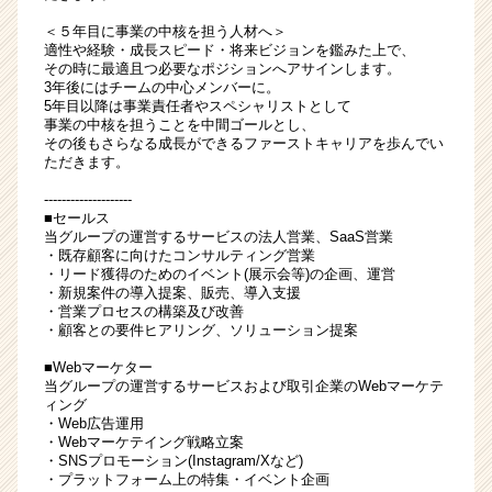
＜５年目に事業の中核を担う人材へ＞
適性や経験・成長スピード・将来ビジョンを鑑みた上で、
その時に最適且つ必要なポジションへアサインします。
3年後にはチームの中心メンバーに。
5年目以降は事業責任者やスペシャリストとして
事業の中核を担うことを中間ゴールとし、
その後もさらなる成長ができるファーストキャリアを歩んでい
ただきます。
--------------------
■セールス
当グループの運営するサービスの法人営業、SaaS営業
・既存顧客に向けたコンサルティング営業
・リード獲得のためのイベント(展示会等)の企画、運営
・新規案件の導入提案、販売、導入支援
・営業プロセスの構築及び改善
・顧客との要件ヒアリング、ソリューション提案
■Webマーケター
当グループの運営するサービスおよび取引企業のWebマーケテ
ィング
・Web広告運用
・Webマーケテイング戦略立案
・SNSプロモーション(Instagram/Xなど)
・プラットフォーム上の特集・イベント企画