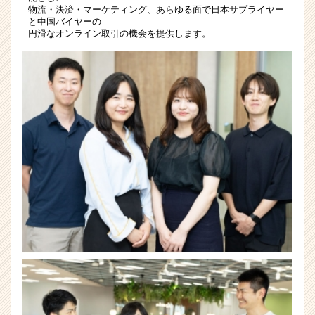
か
物流・決済・マーケティング、あらゆる面で日本サプライヤー
と中国バイヤーの
ら
円滑なオンライン取引の機会を提供します。
ス
カ
ウ
ト
が
届
く
就
活
サ
イ
ト
チ
ア
キ
ャ
リ
ア
（CheerCareer）