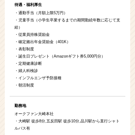
待遇・福利厚生
・通勤手当（月額上限5万円）
・児童手当（小学生卒業するまでの期間勤続年数に応じて支
給）
・従業員持株奨励金
・確定拠出年金奨励金（401K）
・表彰制度
・誕生日プレゼント（Amazonギフト券5,000円分）
・定期健康診断
・婦人科検診
・インフルエンザ予防接種
・朝活制度
勤務地
オークファン大崎本社
・大崎駅 徒歩8分,五反田駅 徒歩10分,品川駅から直行シャト
ルバス有