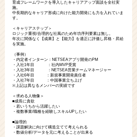
育成フレームワークを導入したキャリアアップ面談を全社実
施。
中長期的なキャリア形成に向けた能力開発にも力を入れていま
す。
＜キャリアステップ＞
ロジック重視/合理的な社風のため年功序列要素は無し。
年次に関係なく【成果】と【能力】を適正に評価し昇格・昇給
を実施。
（事例）
・内定者インターン：NETSEAアプリ開発のPM
・入社1年目 ：社内MVP受賞
・入社3年目 ：NETSEA営業チームマネージャー
・入社6年目 ：新規事業開発責任者
・入社7年目 ：中国事業立ち上げ
※上記は異なるメンバーの実績です
＜求める人物像＞
■成長に貪欲
・若いうちから活躍したい
・複数事業/職種を経験しスキルUPしたい
■論理的
・課題解決に向けて構造立てて考えられる
・数値分析/データを元に考えることが出来る