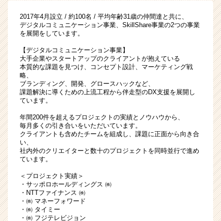
躍
2017年4月設立 / 約100名 / 平均年齢31歳の仲間達と共に、
し
デジタルコミュニケーション事業、SkillShare事業の2つの事業
た
を展開をしています。
い
【デジタルコミュニケーション事業】
学
大手企業やスタートアップのクライアントが抱えている
生
本質的な課題を見つけ、コンセプト設計、マーケティング戦
募
略、
集
ブランディング、開発、グロースハックなど、
|
課題解決に導くための上流工程から伴走型のDX支援を展開し
ています。
ベ
ン
年間200件を超えるプロジェクトの実績とノウハウから、
チ
毎月多くの引き合いをいただいています。
ャ
クライアントも含めたチームを組成し、課題に正面から向き合
い、
ー・
社内外のクリエイターと数十のプロジェクトを同時並行で進め
成
ています。
長
企
＜プロジェクト実績＞
・サッポロホールディングス ㈱
業
・NTTファイナンス ㈱
か
・㈱ マネーフォワード
ら
・㈱ タイミー
ス
・㈱ フジテレビジョン