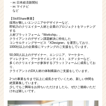
・㈱ 日本経済新聞社
カ
・㈱ マイナビ
ウ
など
ト
が
【SkillShare事業】
届
採用が難しいエンジニアやデザイナーなど、
即戦力のクリエイター人材と企業のプロジェクトをマッチング
く
する
就
人材プラットフォーム『Workship』、
活
クライアントのデザイン課題解決に特化した
サ
コンサルティングサービス『XDesigner』を運営しており、
1000社以上の企業様にマッチングのご支援をしています。
イ
ト
50,000人以上のデザイナー、エンジニア、マーケター、
チ
ディレクター、データサイエンティスト、エディターなど、
ア
多くのクリエイターが参加するプラットフォームに成長してお
り、
キ
クライアントのDX人材の体制構築のご支援をしています。
ャ
リ
2つの事業を今まで以上に成長させていくため、新しい仲間を
ア
絶賛募集しています。
少しでもご興味をお持ちいただけましたら、ぜひご連絡いただ
（CheerCareer）
ければ嬉しいです。