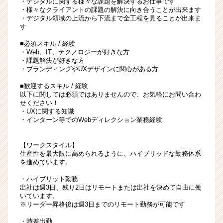
・デジタルに関する様々な課題を解決するお仕事です
・様々なクライアントの課題の解決に向き合うことが出来ます
・デジタル領域の上流から下流まで全工程を見ることが出来ま
す
■必須スキル / 経験
・Web、IT、テクノロジーが好きな方
・課題解決が好きな方
・ブランディングやUXデザインに関心がある方
■歓迎するスキル / 経験
以下に関しては必須ではありませんので、お気軽にお問い合わ
せください！
・UXに関する知識
・インターン等でのWebディレクション業務経験
【ワークスタイル】
生産性を最大限に高められるように、ハイブリッドな勤務体系
を進めています。
・ハイブリット勤務
出社は週3日、残り2日はリモートまたは出社を決めて自由に働
いています。
※リーダー昇格後は週3日までのリモート勤務が可能です
・時差出勤