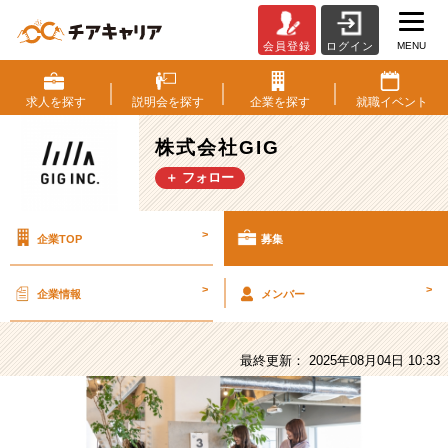
MENU
会員登録
ログイン
株
式
会
求人を
探す
説明会を
探す
企業を
探す
就職
イベント
社
GIG
株式会社GIG
の
＋ フォロー
採
用/
求
>
企業TOP
募集
人
-
【デ
>
>
企業情報
メンバー
ィ
レ
ク
最終更新： 2025年08月04日 10:33
タ
ー・
PM】
成