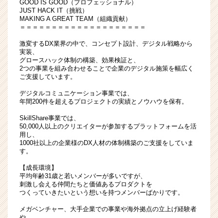
GOOD IS GOOD（プロフェッショナル）
JUST HACK IT（挑戦）
MAKING A GREAT TEAM（組織貢献）
＝＝＝＝＝＝＝＝＝＝＝＝＝＝＝＝＝＝＝＝
激変するDX業界の中で、コンセプト設計、デジタル戦略から
実装、
グロースハック体制の構築、効果検証と、
2つの事業を組み合わせることで企業のデジタル施策を幅広く
ご支援しています。
デジタルコミュニケーション事業では、
年間200件を超えるプロジェクトの実績とノウハウを保有。
SkillShare事業では、
50,000人以上のクリエイターが参加するプラットフォームを活
用し、
1000社以上の企業様のDX人材の体制構築のご支援をしていま
す。
【成長環境】
平均年齢31歳と若いメンバーが多いですが、
刺激し会える仲間たちと価値あるプロダクトを
つくっていきたいという想いを持つメンバーばかりです。
メガベンチャー、大手企業での事業や海外拠点の立上げ経験者
や、