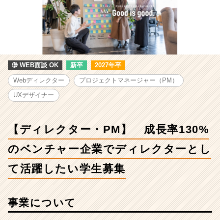
長
率
130%
の
ベ
ン
チ
WEB面談 OK
新卒
2027年卒
ャ
Webディレクター
プロジェクトマネージャー（PM）
ー
企
UXデザイナー
業
で
デ
【ディレクター・PM】 成長率130%
ィ
レ
のベンチャー企業でディレクターとし
ク
て活躍したい学生募集
タ
ー
と
し
事業について
て
活