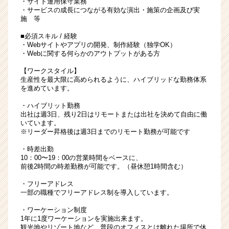
・サイト運用保守業務
・サービスの成長につながる有効な演出・施策の企画及び実
施 等
■必須スキル / 経験
・Webサイトやアプリの開発、制作経験（独学OK）
・Webに関する何らかのアウトプットがある方
【ワークスタイル】
生産性を最大限に高められるように、ハイブリッドな勤務体系
を進めています。
・ハイブリット勤務
出社は週3日、残り2日はリモートまたは出社を決めて自由に働
いています。
※リーダー昇格後は週3日までのリモート勤務が可能です
・時差出勤
10：00〜19：00の営業時間をベースに、
前後2時間の時差勤務が可能です。（昼休憩1時間含む）
・フリーアドレス
一部の職種でフリーアドレス制を導入しています。
・ワーケーション制度
1年に1度ワーケーションを実施出来ます。
観光地やリゾート地など、普段のオフィスとは離れた場所で休