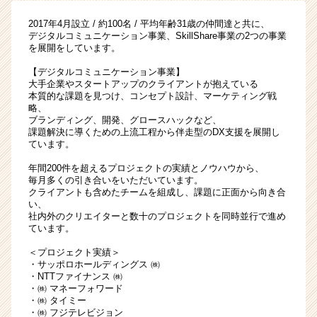
け
2017年4月設立 / 約100名 / 平均年齢31歳の仲間達と共に、
た
デジタルコミュニケーション事業、SkillShare事業の2つの事業
い
を展開をしています。
学
【デジタルコミュニケーション事業】
生
大手企業やスタートアップのクライアントが抱えている
募
本質的な課題を見つけ、コンセプト設計、マーケティング戦
集！
略、
|
ブランディング、開発、グロースハックなど、
ベ
課題解決に導くための上流工程から伴走型のDX支援を展開し
ています。
ン
チ
年間200件を超えるプロジェクトの実績とノウハウから、
ャ
毎月多くの引き合いをいただいています。
ー・
クライアントも含めたチームを組成し、課題に正面から向き合
い、
成
社内外のクリエイターと数十のプロジェクトを同時並行で進め
長
ています。
企
業
＜プロジェクト実績＞
・サッポロホールディングス ㈱
か
・NTTファイナンス ㈱
ら
・㈱ マネーフォワード
ス
・㈱ タイミー
カ
・㈱ フジテレビジョン