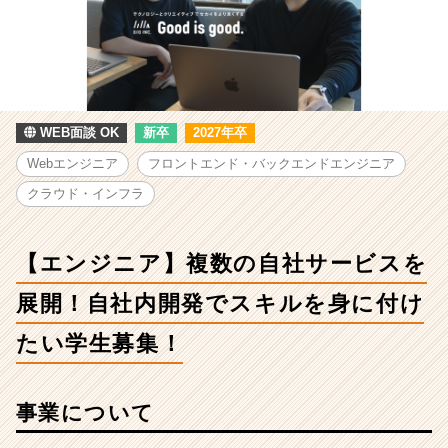
自
社
サ
ー
ビ
ス
を
WEB面談 OK
新卒
2027年卒
展
Webエンジニア
フロントエンド・バックエンドエンジニア
開！
自
クラウド・インフラ
社
内
開
【エンジニア】複数の自社サービスを
発
で
展開！自社内開発でスキルを身に付け
ス
たい学生募集！
キ
ル
を
身
事業について
に
付