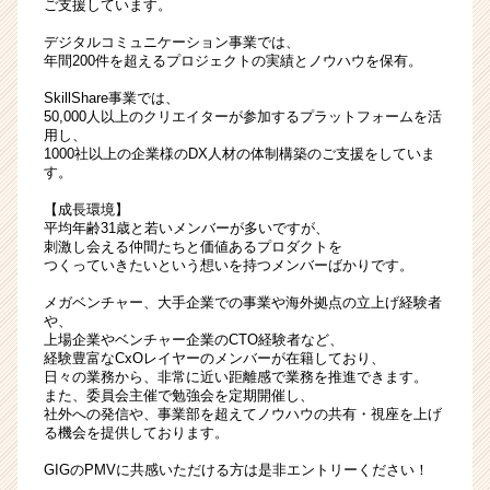
ご支援しています。
デジタルコミュニケーション事業では、
年間200件を超えるプロジェクトの実績とノウハウを保有。
SkillShare事業では、
50,000人以上のクリエイターが参加するプラットフォームを活
用し、
1000社以上の企業様のDX人材の体制構築のご支援をしていま
す。
【成長環境】
平均年齢31歳と若いメンバーが多いですが、
刺激し会える仲間たちと価値あるプロダクトを
つくっていきたいという想いを持つメンバーばかりです。
メガベンチャー、大手企業での事業や海外拠点の立上げ経験者
や、
上場企業やベンチャー企業のCTO経験者など、
経験豊富なCxOレイヤーのメンバーが在籍しており、
日々の業務から、非常に近い距離感で業務を推進できます。
また、委員会主催で勉強会を定期開催し、
社外への発信や、事業部を超えてノウハウの共有・視座を上げ
る機会を提供しております。
GIGのPMVに共感いただける方は是非エントリーください！