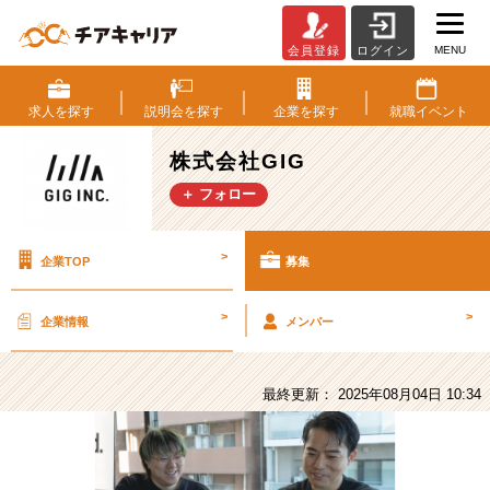
MENU
会員登録
ログイン
株
式
会
求人を
探す
説明会を
探す
企業を
探す
就職
イベント
社
GIG
株式会社GIG
の
＋ フォロー
採
用/
求
>
企業TOP
募集
人
-
【エ
>
>
企業情報
メンバー
ン
ジ
ニ
最終更新： 2025年08月04日 10:34
ア】
複
数
の