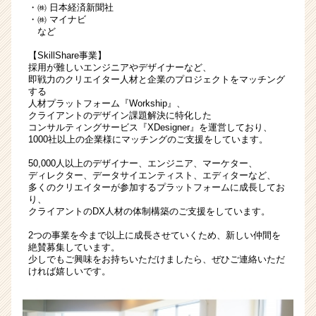
・㈱ 日本経済新聞社
ウ
・㈱ マイナビ
ト
など
が
届
【SkillShare事業】
く
採用が難しいエンジニアやデザイナーなど、
即戦力のクリエイター人材と企業のプロジェクトをマッチング
就
する
活
人材プラットフォーム『Workship』、
サ
クライアントのデザイン課題解決に特化した
イ
コンサルティングサービス『XDesigner』を運営しており、
1000社以上の企業様にマッチングのご支援をしています。
ト
チ
50,000人以上のデザイナー、エンジニア、マーケター、
ア
ディレクター、データサイエンティスト、エディターなど、
キ
多くのクリエイターが参加するプラットフォームに成長してお
り、
ャ
クライアントのDX人材の体制構築のご支援をしています。
リ
ア
2つの事業を今まで以上に成長させていくため、新しい仲間を
（CheerCareer）
絶賛募集しています。
少しでもご興味をお持ちいただけましたら、ぜひご連絡いただ
ければ嬉しいです。