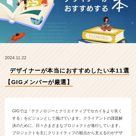
選
【G
I
G
メ
ン
バ
ー
が
2024.11.22
厳
選】
デザイナーが本当におすすめしたい本11選
【株
式
【GIGメンバーが厳選】
会
社
G
I
G
GIGでは「テクノロジーとクリエイティブでセカイをより良く
の
する」をビジョンとして掲げています。クライアントの課題解
タ
決のために、日々さまざまなプロジェクトが進行しています。
イ
プロジェクトを主にクリエイティブの観点から支えるのがデザ
ム