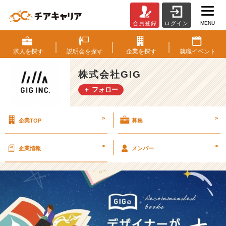
MENU
会員登録
ログイン
デ
ザ
イ
求人を
探す
説明会を
探す
企業を
探す
就職
イベント
ナ
ー
株式会社GIG
が
＋ フォロー
本
当
に
>
>
企業TOP
募集
お
す
す
>
>
企業情報
メンバー
め
し
た
い
本
1
1