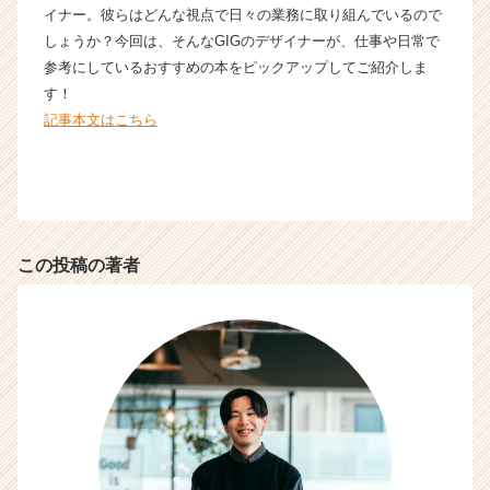
イナー。彼らはどんな視点で日々の業務に取り組んでいるので
ラ
しょうか？今回は、そんなGIGのデザイナーが、仕事や日常で
イ
ン】
参考にしているおすすめの本をピックアップしてご紹介しま
|
す！
ベ
記事本文はこちら
ン
チ
ャ
ー・
成
長
この投稿の著者
企
業
か
ら
ス
カ
ウ
ト
が
届