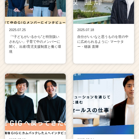
2025.07.25
2025.07.18
「“子どもがいるから”と特別扱い
自分がいいなと思うものを世の中
されない」子育て中のメンバーに
に広められるように- マーケタ
聞く、出産/育児支援制度と働く環
ー・穂坂 直輝
境