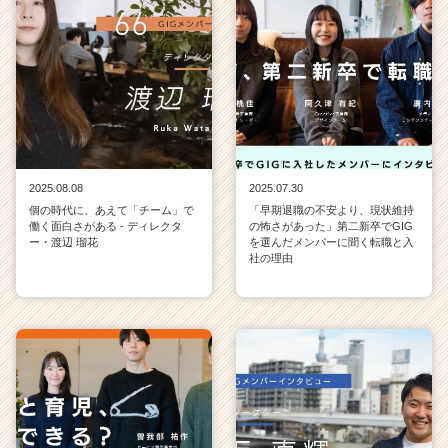
2025.08.08
2025.07.30
個の時代に、あえて「チーム」で
「早期退職の不安より、現状維持
働く面白さがある - ディレクタ
の怖さがあった」第二新卒でGIG
ー・渡辺 瑠花
を選んだメンバーに聞く転職と入
社の理由