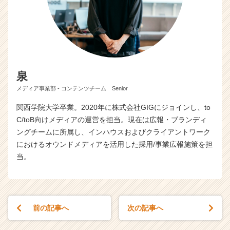
く
就
活
サ
イ
ト
チ
泉
ア
メディア事業部 - コンテンツチーム Senior
キ
ャ
関西学院大学卒業。2020年に株式会社GIGにジョインし、to
リ
C/toB向けメディアの運営を担当。現在は広報・ブランディ
ア
ングチームに所属し、インハウスおよびクライアントワーク
（C
におけるオウンドメディアを活用した採用/事業広報施策を担
h
当。
e
e
r
C
a
前の記事へ
次の記事へ
r
e