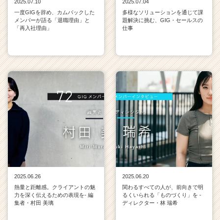
2025.07.10
2025.07.04
一度GIGを辞め、カムバックした
多様なソリューションを通じて課
メンバーが語る「退職理由」と
題解決に挑む、GIG・セールスの
「再入社理由」
仕事
2025.06.26
2025.06.20
熱量と距離感。クライアントの魅
関わるすべての人が、前向きで明
力を深く伝えるための表現を- 編
るくいられる「ものづくり」を -
集者・村田 美璃
ディレクター・林 瑞希