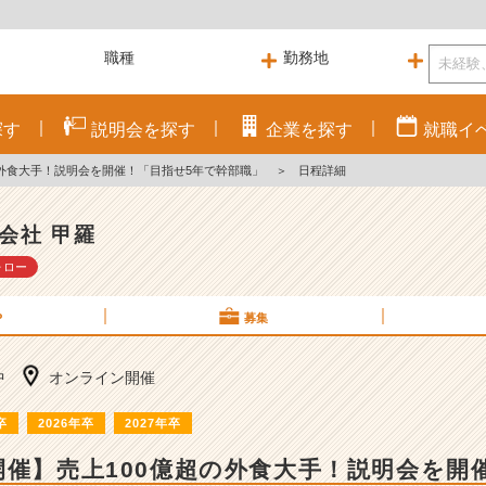
探す
説明会を
探す
企業を
探す
就職
イ
の外食大手！説明会を開催！「目指せ5年で幹部職」
＞
日程詳細
会社 甲羅
ォロー
P
募集
中
オンライン開催
卒
2026年卒
2027年卒
開催】売上100億超の外食大手！説明会を開