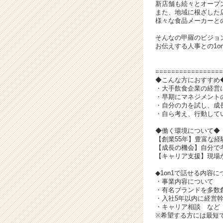
ャ
新店舗も続々とオープ
リ
また、地域に根ざした
様々な食品メーカーと
ア
（C
そんなの甲羅のビジョ
h
お伝えする人事との1o
e
e
=================
r
◆こんな方におすすめ
C
・大手飲食企業の経営
a
・早期にマネジメント
・自分の力を試し、成
r
・自ら考え、行動して
e
e
◆働く環境について◆
r）
【創業55年】豊富な
【成長の機会】自分で
【キャリア支援】現場
◆1on1で話せる内容に
・事業内容について
・有名ブランドを多数
・入社5年以内に経営
・キャリア相談 など
※希望する方には最短