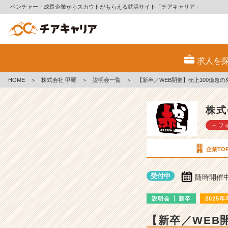
ベンチャー・成長企業からスカウトがもらえる就活サイト「チアキャリア」
株
式
求人を
会
社
HOME
＞
株式会社 甲羅
＞
説明会一覧
＞
【新卒／WEB開催】売上100億超
甲
羅
の
株式
説
＋ フ
明
会
詳
企業TO
細
|
受付中
随時開催
ベ
ン
説明会
新卒
2025年
チ
ャ
【新卒／WEB
ー・