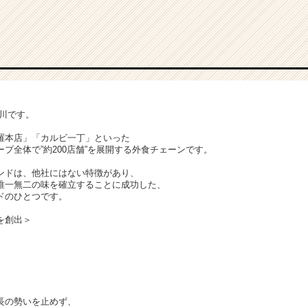
細川です。
羅本店」「カルビ一丁」といった
プ全体で”約200店舗”を展開する外食チェーンです。
ンドは、他社にはない特徴があり、
唯一無二の味を確立することに成功した、
ドのひとつです。
を創出＞
長の勢いを止めず、