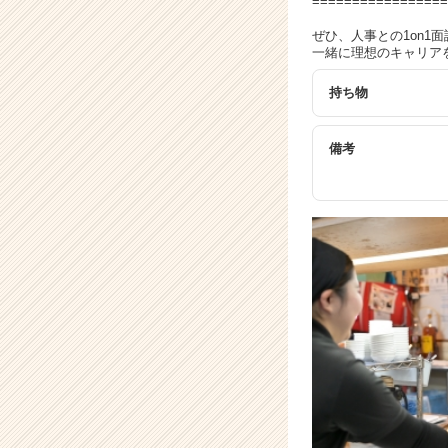
=================
ぜひ、人事との1on
一緒に理想のキャリア
持ち物
備考