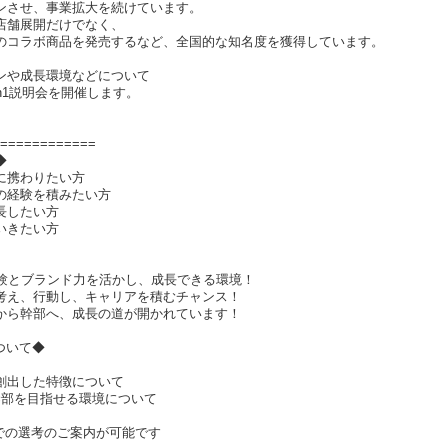
ンさせ、事業拡大を続けています。
店舗展開だけでなく、
のコラボ商品を発売するなど、全国的な知名度を獲得しています。
ンや成長環境などについて
n1説明会を開催します。
============
◆
に携わりたい方
の経験を積みたい方
長したい方
いきたい方
経験とブランド力を活かし、成長できる環境！
考え、行動し、キャリアを積むチャンス！
から幹部へ、成長の道が開かれています！
ついて◆
創出した特徴について
幹部を目指せる環境について
での選考のご案内が可能です