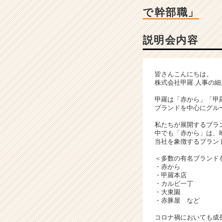
成
で幹部職」
長
企
業
説明会内容
か
ら
ス
皆さんこんにちは。
カ
株式会社甲羅 人事の
ウ
ト
甲羅は「赤から」「甲
ブランドを中心にグルー
が
届
私たちが展開するブラ
く
中でも「赤から」は、
就
当社を象徴するブラン
活
＜多数の有名ブランド
サ
・赤から
イ
・甲羅本店
ト
・カルビ一丁
・大東園
チ
・赤豚屋 など
ア
キ
コロナ禍においても成