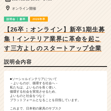
細
|
オンライン開催
ベ
ン
説明会
新卒
2026年卒
チ
ャ
【26卒：オンライン】新卒1期生募
ー・
集！インテリア業界に革命を起こ
成
長
す三方よしのスタートアップ企業
企
業
か
説明会内容
ら
ス
カ
■ソーシャルインテリアについて
ウ
－よいものが、循環する社会へ－
ト
私たちは、よいものを長く使い、
が
循環する社会を実現させるため、
届
よいものと社会をつなぐ
プラットフォームとなることを目指しています。
く
就
これまで、日本初の家具のサブスク
活