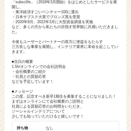
「subsclife」（2018年3月開始）をはじめとしたサービスを展
サ
開し、
イ
・東洋経済すごいベンチャー100に選出
・日本サブスク大賞でブロンズ賞を受賞
ト
・2020年9月、2022年3月に大型資金調達を実施
チ
など、多くの方から私たちの目指す世界観に共感いただきまし
ア
た。
キ
今後もユーザーとパートナーの双方に便益をもたらす
ャ
三方良しな事業を展開し、インテリア業界に革命を起こしてい
リ
きます。
ア
（C
■当日の概要
1.5h/オンラインでの会社説明会
h
・会社概要のご紹介
e
・社員との質疑応答
e
などを予定しています！
r
■メッセージ
C
この度、記念すべき新卒1期生を募集することになりました！
a
まずはオンラインにて会社概要のご説明と
r
社員による質疑応答のお時間をいただき、
e
ソーシャルインテリアについて
e
少しでも知っていただけると嬉しいです！
r）
持ち物
なし