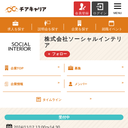
MENU
会員登録
ログイン
株
式
会
求人を
探す
説明会を
探す
企業を
探す
就職
イベント
社
株式会社ソーシャルインテリ
ソ
ア
ー
シ
＋ フォロー
ャ
ル
>
>
企業TOP
募集
イ
ン
テ
>
>
企業情報
メンバー
リ
ア
>
の
タイムライン
説
明
受付中
会
詳
2024/11/12 13:00〜14:30