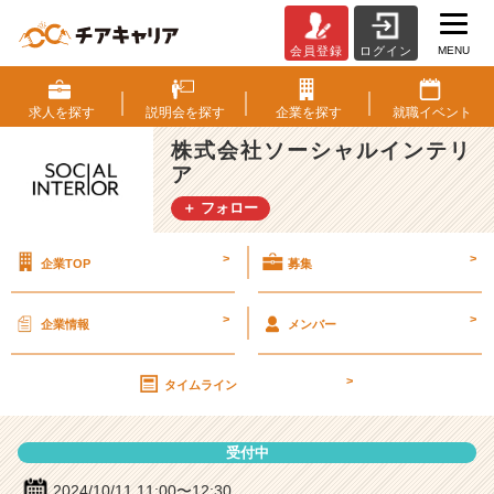
MENU
会員登録
ログイン
株
式
会
求人を
探す
説明会を
探す
企業を
探す
就職
イベント
社
株式会社ソーシャルインテリ
ソ
ア
ー
シ
＋ フォロー
ャ
ル
>
>
企業TOP
募集
イ
ン
テ
>
>
企業情報
メンバー
リ
ア
>
の
タイムライン
説
明
受付中
会
詳
2024/10/11 11:00〜12:30