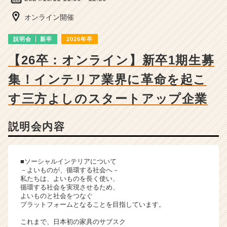
細
|
オンライン開催
ベ
ン
説明会
新卒
2026年卒
チ
ャ
【26卒：オンライン】新卒1期生募
ー・
集！インテリア業界に革命を起こ
成
長
す三方よしのスタートアップ企業
企
業
か
説明会内容
ら
ス
カ
■ソーシャルインテリアについて
ウ
－よいものが、循環する社会へ－
ト
私たちは、よいものを長く使い、
が
循環する社会を実現させるため、
届
よいものと社会をつなぐ
プラットフォームとなることを目指しています。
く
就
これまで、日本初の家具のサブスク
活