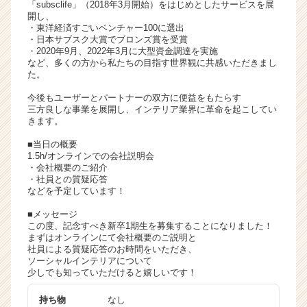
「subsclife」（2018年3月開始）をはじめとしたサービスを展
サ
開し、
イ
・東洋経済すごいベンチャー100に選出
・日本サブスク大賞でブロンズ賞を受賞
ト
・2020年9月、2022年3月に大型資金調達を実施
チ
など、多くの方から私たちの目指す世界観に共感いただきまし
ア
た。
キ
今後もユーザーとパートナーの双方に便益をもたらす
ャ
三方良しな事業を展開し、インテリア業界に革命を起こしてい
リ
きます。
ア
（C
■当日の概要
1.5h/オンラインでの会社説明会
h
・会社概要のご紹介
e
・社員との質疑応答
e
などを予定しています！
r
■メッセージ
C
この度、記念すべき新卒1期生を募集することになりました！
a
まずはオンラインにて会社概要のご説明と
r
社員による質疑応答のお時間をいただき、
e
ソーシャルインテリアについて
e
少しでも知っていただけると嬉しいです！
r）
持ち物
なし