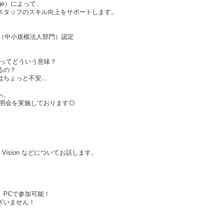
ege）によって、
タッフのスキル向上をサポートします。
4（中小規模法人部門）認定
れってどういう意味？
るの？
はちょっと不安…
へ、
説明会を実施しております◎
n Vision などについてお話します。
】
、PCで参加可能！
ざいません！