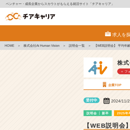
ベンチャー・成長企業からスカウトがもらえる就活サイト「チアキャリア」
株
式
求人を
会
社
HOME
＞
株式会社At Human Vision
＞
説明会一覧
＞
【WEB説明会】 平均年
A
t
H
株式会
u
＋ フ
m
a
n
企業TOP
V
i
受付中
2024/11/
s
i
説明会
新卒
2025年
o
n
【WEB説明会
の