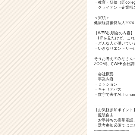
が
・教育・研修（匠coll
届
クライアント企業様ス
く
＜実績＞
就
健康経営優良法人202
活
サ
【WEB説明会の内容】
・HPを見たけど、こ
イ
・どんな人が働いてい
ト
・いきなりエントリー
チ
ア
そうお考えのみなさん
ZOOMにてWEB会社
キ
ャ
・会社概要
リ
・事業内容
ア
・ミッション
・キャリアパス
（C
・数字で表すAt Huma
h
e
-----------------------------
e
【お気軽参加ポイント
r
・服装自由
・お手持ちの携帯電話
C
・選考参加必須ではご
a
-----------------------------
r