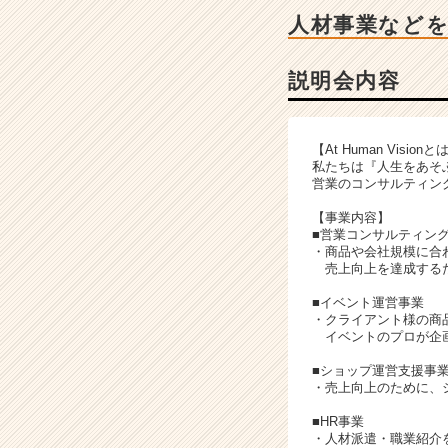
説
人材事業など
明
会
詳
説明会内容
細
|
ベ
【At Human Visionと
ン
私たちは『人生をあそ
チ
営業のコンサルティン
ャ
【事業内容】
ー・
■営業コンサルティン
成
・商品や会社規模に合
長
売上向上を達成するた
企
■イベント運営事業
業
・クライアント様の商
か
イベントのプロが企画
ら
ス
■ショップ運営支援事
・売上向上のために、
カ
ウ
■HR事業
ト
・人材派遣・職業紹介