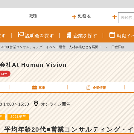
探す
説明会を
探す
企業を
探す
就職
イ
齢20代■営業コンサルティング・イベント運営・人材事業などを展開！
＞
日程詳細
社At Human Vision
ォロー
募集
企業情報
28 14:00〜15:30
オンライン開催
卒
2026年卒
】 平均年齢20代■営業コンサルティング・