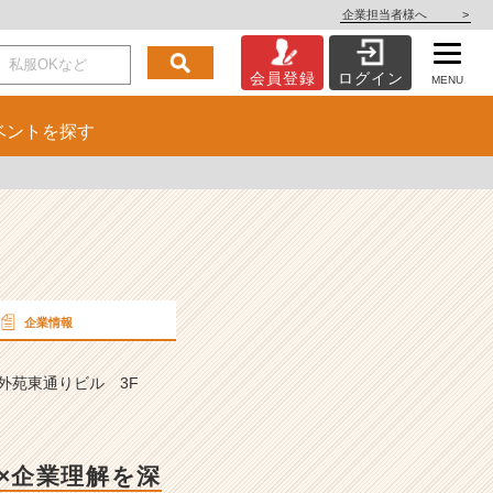
企業担当者様へ
>
会員登録
ログイン
MENU
ベント
を探す
企業情報
山外苑東通りビル 3F
×企業理解を深