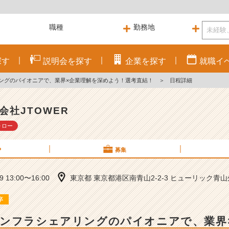
探す
説明会を
探す
企業を
探す
就職
イ
ングのパイオニアで、業界×企業理解を深めよう！選考直結！
＞
日程詳細
会社JTOWER
ォロー
P
募集
09 13:00〜16:00
東京都 東京都港区南青山2-2-3 ヒューリック青
卒
インフラシェアリングのパイオニアで、業界