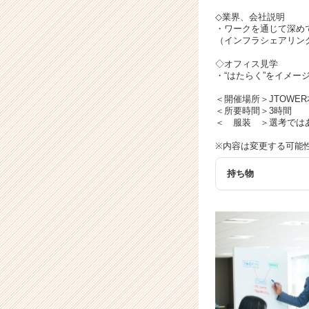
ト
チ
◇業界、会社説明
・ワークを通じて深め
ア
（インフラシェアリン
キ
ャ
◇オフィス見学
リ
・“はたらく”をイメ
ア
＜開催場所＞JTOWE
（C
＜所要時間＞3時間
h
＜ 服装 ＞選考では
e
※内容は変更する可能
e
r
持ち物
C
a
r
e
e
r）