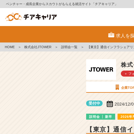
ベンチャー・成長企業からスカウトがもらえる就活サイト「チアキャリア」
株
式
求人を
会
社
HOME
＞
株式会社JTOWER
＞
説明会一覧
＞
【東京】通信インフラシェアリ
J
T
O
株式
W
＋ フ
E
R
の
企業TO
説
明
受付中
2024/12/
会
詳
説明会
新卒
2026年
細
|
【東京】通信
ベ