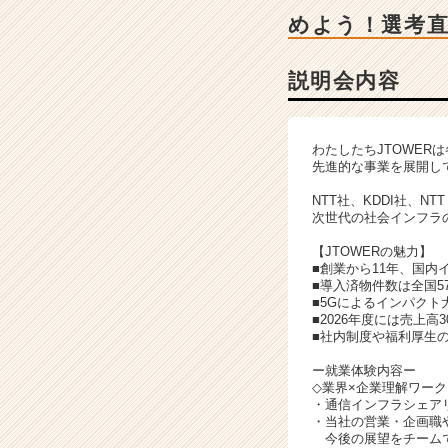
ン
めよう！選考
チ
ャ
ー・
説明会内容
成
長
企
わたしたちJTOWE
業
先進的な事業を展開し
か
ら
NTT社、KDDI社、
次世代の社会インフラ
ス
カ
【JTOWERの魅力】
ウ
■創業から11年、国
ト
■導入済物件数は全国5
■5Gによるインパクト
が
■2026年度には売上高
届
■社内制度や福利厚生
く
就
ー就業体験内容ー
◇業界×企業理解ワーク
活
・通信インフラシェア
サ
・当社の営業・企画職
イ
今後の展望をチームで