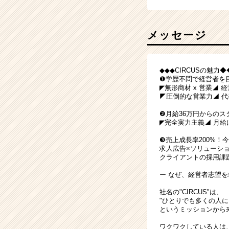
メッセージ
◆◆◆CIRCUSの魅力
❶学歴不問で経営者を
◤無形商材 x 営業◢
◤圧倒的な営業力◢ 
❷月給36万円からのス
◤完全実力主義◢ 月
❸売上成長率200%！
求人広告×ソリューシ
クライアントの採用課
ー なぜ、経営者志望を
社名の"CIRCUS"は、
"ひとりでも多くの人に
というミッションから
ワクワクしている人は