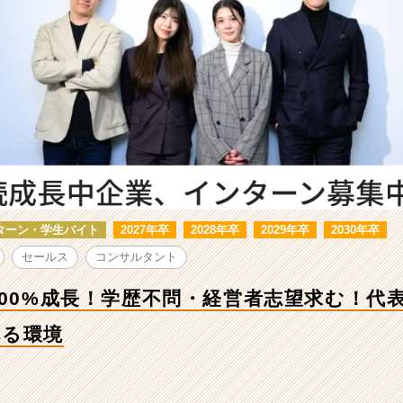
ターン・学生バイト
2027年卒
2028年卒
2029年卒
2030年卒
セールス
コンサルタント
200%成長！学歴不問・経営者志望求む！代
べる環境