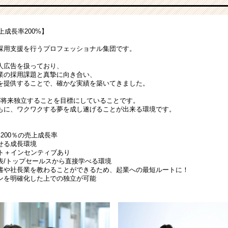
上成長率200%】
採用支援を行うプロフェッショナル集団です。
人広告を扱っており、
業の採用課題と真摯に向き合い、
を提供することで、確かな実績を築いてきました。
が将来独立することを目標にしていることです。
もに、ワクワクする夢を成し遂げることが出来る環境です。
200％の売上成長率
せる成長環境
ート＋インセンティブあり
表/トップセールスから直接学べる環境
書や社長業を教わることができるため、起業への最短ルートに！
ンを明確化した上での独立が可能