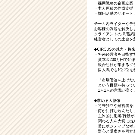
・採用戦略の企画立案
・求人原稿の作成支援
・採用活動のサポート 
チーム内ライターやデ
お客様の課題を解決し
クライアントの採用課
経営者としての土台を
◆CIRCUSの魅力・
・将来経営者を目指す
資本金200万円で始
競合他社が集まるグラ
個人戦でも1位2位を
・「市場価値を上げた
という目標を持ってい
1人1人の意識が高く
◆求める人物像
・将来独立や経営者を
・何かに打ち込んだり
・主体的に思考/行動
・関わる人を大切に出
・常にポジティブな考
・野心と謙虚さを両方