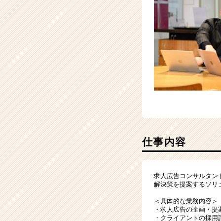
ス
カ
ウ
ト
が
届
く
就
活
サ
イ
ト
チ
仕事内容
ア
キ
ャ
リ
求人広告コンサルタン
解決策を提案するソリ
ア
（CheerCareer）
＜具体的な業務内容＞
・求人広告の企画・提
・クライアントの採用