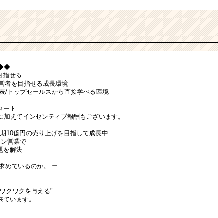
◆◆◆
目指せる
 経営者を目指せる成長環境
代表/トップセールスから直接学べる環境
タート
給に加えてインセンティブ報酬もございます。
今期10億円の売り上げを目指して成長中
ョン営業で
題を解決
求めているのか。 ー
ワクワクを与える"
来ています。
、