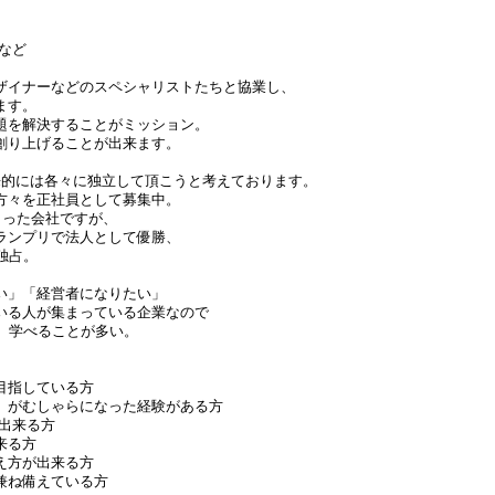
など
ザイナーなどのスペシャリストたちと協業し、
ます。
題を解決することがミッション。
創り上げることが出来ます。
将来的には各々に独立して頂こうと考えております。
方々を正社員として募集中。
まった会社ですが、
ンプリで法人として優勝、
独占。
い」「経営者になりたい」
る人が集まっている企業なので
、学べることが多い。
目指している方
、がむしゃらになった経験がある方
が出来る方
来る方
え方が出来る方
兼ね備えている方