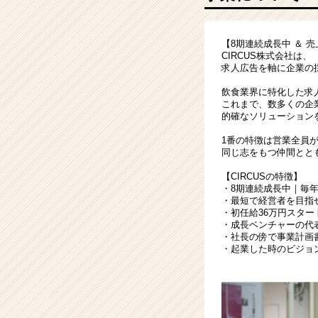
ス
か
ら
【8期連続成長中 ＆ 売
直
CIRCUS株式会社は、
接
求人広告を軸に企業の
学
べ
飲食業界に特化した求
これまで、数多くの企
る
的確なソリューション
環
境
1番の特徴は営業全員
|
同じ志をもつ仲間とと
ベ
【CIRCUSの特徴】
ン
・8期連続成長中｜毎年
チ
・最短で経営者を目指
ャ
・初任給36万円スタ
・成長ベンチャーの代
ー・
・社長の傍で事業計画
成
・起業した時のビジョ
長
企
業
か
ら