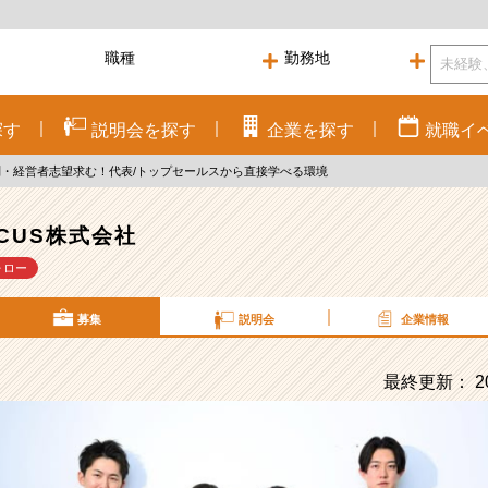
探す
説明会を
探す
企業を
探す
就職
イ
不問・経営者志望求む！代表/トップセールスから直接学べる環境
RCUS株式会社
ォロー
募集
説明会
企業情報
最終更新： 20