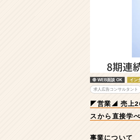
成
長！
学
歴
不
問・
経
営
者
志
望
求
WEB面談 OK
イン
む！
代
求人広告コンサルタント
表/
ト
◤営業◢ 売上
ッ
プ
スから直接学
セ
ー
ル
事業について