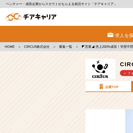
ベンチャー・成長企業からスカウトがもらえる就活サイト「チアキャリア」
CIRCUS
株
求人を
式
会
HOME
＞
CIRCUS株式会社
＞
募集一覧
＞
◤営業◢ 売上200%成長！学歴
社
の
採
CI
用/
＋ フ
求
人
-
企業TOP
◤
営
業
◢
売
上
200%