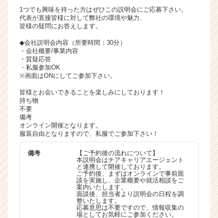
ア
1つでも興味を持った方はぜひこの説明会にご応募下さい。
代表が直接皆様に対して弊社の環境や魅力、
キ
皆様の疑問にお答えします。
ャ
リ
◆会社説明会内容（所要時間：30分）
ア
・会社概要/事業内容
・質疑応答
（C
・私服参加OK
h
※画面はONにしてご参加下さい。
e
e
皆様とお会いできることを楽しみにしております！
持ち物
r
不要
C
備考
a
オンライン開催となります。
r
服装自由となりますので、私服でご参加下さい！
e
e
備考
【ご予約後の流れについて】
本説明会はチアキャリアエージェント
r）
と連携して開催しております。
ご予約後、まずはオンラインで事前面
談を実施し、企業概要や就活相談をご
案内いたします。
面談後、担当者より説明会の日程を調
整いたします。
応募意思は不要ですので、情報収集の
場としてお気軽にご参加ください。