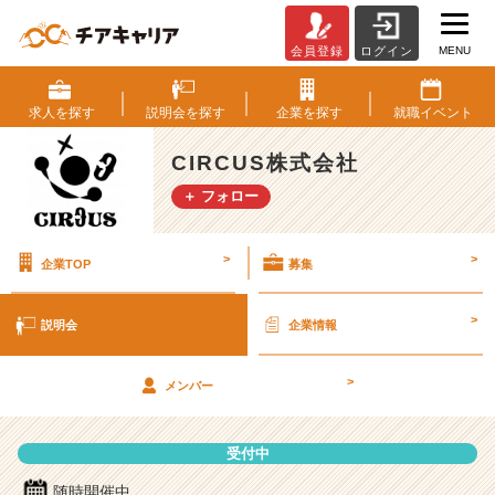
MENU
会員登録
ログイン
C
I
R
求人を
探す
説明会を
探す
企業を
探す
就職
イベント
C
U
CIRCUS株式会社
S
＋ フォロー
株
式
会
>
>
企業TOP
募集
社
の
説
>
説明会
企業情報
明
会
>
詳
メンバー
細
|
受付中
ベ
ン
随時開催中