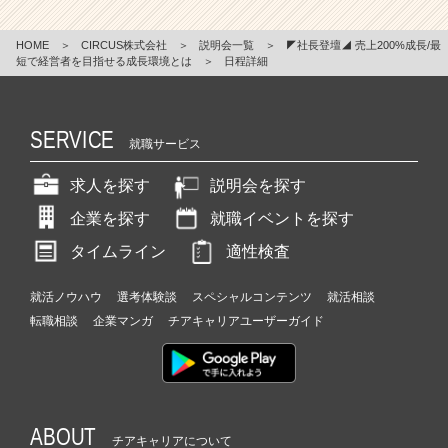
HOME
＞
CIRCUS株式会社
＞
説明会一覧
＞
◤社長登壇◢ 売上200%成長/最
短で経営者を目指せる成長環境とは
＞
日程詳細
SERVICE
就職サービス
求人を探す
説明会を探す
企業を探す
就職イベントを探す
タイムライン
適性検査
就活ノウハウ
選考体験談
スペシャルコンテンツ
就活相談
転職相談
企業マンガ
チアキャリアユーザーガイド
ABOUT
チアキャリアについて