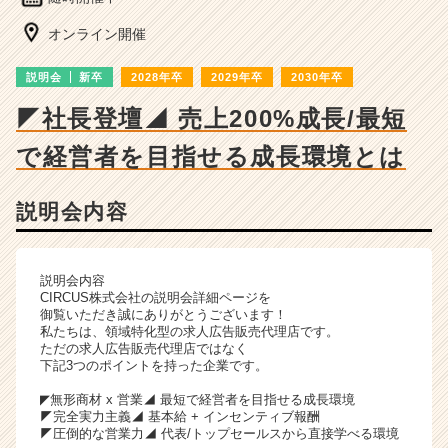
チ
ャ
オンライン開催
ー・
成
説明会
新卒
2028年卒
2029年卒
2030年卒
長
企
◤社長登壇◢ 売上200%成長/最短
業
で経営者を目指せる成長環境とは
か
ら
ス
説明会内容
カ
ウ
ト
が
説明会内容
CIRCUS株式会社の説明会詳細ページを
届
御覧いただき誠にありがとうございます！
く
私たちは、領域特化型の求人広告販売代理店です。
就
ただの求人広告販売代理店ではなく
活
下記3つのポイントを持った企業です。
サ
◤無形商材 x 営業◢ 最短で経営者を目指せる成長環境
イ
◤完全実力主義◢ 基本給 + インセンティブ報酬
ト
◤圧倒的な営業力◢ 代表/トップセールスから直接学べる環境
チ