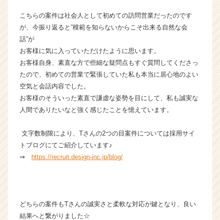
h
こちらの案件は社会人として初めての訪問営業だったのです
e
e
が、今振り返ると”模範を知らないからこそ出来る自然な会
r
話”が
C
お客様に気に入っていただけたように思います。
a
お客様自身、素直な方で些細な疑問点もすぐ質問してくださっ
r
たので、初めての営業で緊張していた私も本当に居心地のよい
e
空気と会話内容でした。
e
お客様のそういった素直で謙虚な姿勢を目にして、私も誠実な
r）
人間でありたいなと強く感じたことを憶えています。
文字数制限により、Tさんの2つの目案件については採用サイ
トブログにてご紹介しています♪
⇒
https://recruit.design-inc.jp/blog/
どちらの案件もTさんの誠実さと柔軟な対応が鍵となり、良い
結果へと繋がりました☆