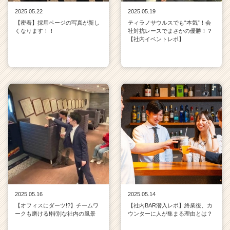
2025.05.22
2025.05.19
【密着】採用ページの写真が新し
ティラノサウルスでも“本気”！会
くなります！！
社対抗レースでまさかの優勝！？
【社内イベントレポ】
2025.05.16
2025.05.14
【オフィスにダーツ!?】チームワ
【社内BAR潜入レポ】終業後、カ
ークも磨ける!特別な社内の風景
ウンターに人が集まる理由とは？