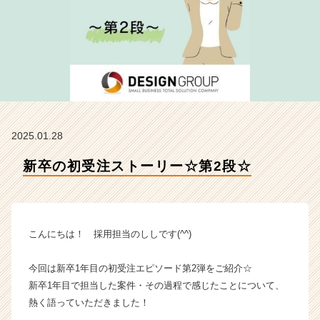
社
デ
ザ
イ
ン
の
タ
イ
ム
2025.01.28
ラ
イ
新卒の初受注ストーリー☆第2段☆
ン】
|
ベ
ン
チ
こんにちは！ 採用担当のししです(^^)
ャ
ー・
今回は新卒1年目の初受注エピソード第2弾をご紹介☆
成
新卒1年目で担当した案件・その過程で感じたことについて、
長
熱く語っていただきました！
企
業