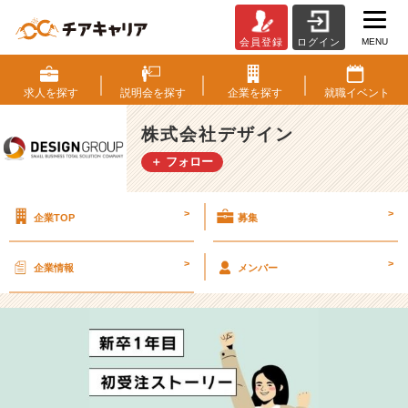
MENU
会員登録
ログイン
新
卒
の
求人を
探す
説明会を
探す
企業を
探す
就職
イベント
初
受
株式会社デザイン
注
＋ フォロー
ス
ト
ー
>
>
企業TOP
募集
リ
ー
☆
>
>
企業情報
メンバー
第
2
段
☆
【株
式
会