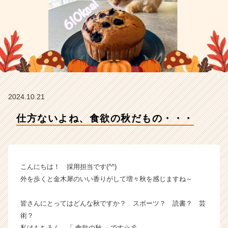
イ
ン
の
タ
イ
ム
ラ
イ
ン】
2024.10.21
|
ベ
仕方ないよね、食欲の秋だもの・・・
ン
チ
ャ
ー・
成
こんにちは！ 採用担当です(^^)
長
外を歩くと金木犀のいい香りがして増々秋を感じますね～
企
業
皆さんにとってはどんな秋ですか？ スポーツ？ 読書？ 芸
か
術？
ら
ス
私はもちろん、「 食欲の秋 」です☆彡