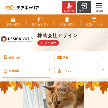
MENU
会員登録
ログイン
仕
方
な
求人を
探す
説明会を
探す
企業を
探す
就職
イベント
い
よ
株式会社デザイン
ね、
＋ フォロー
食
欲
の
>
>
企業TOP
募集
秋
だ
も
>
>
企業情報
メンバー
の・・・
【株
式
会
社
デ
ザ