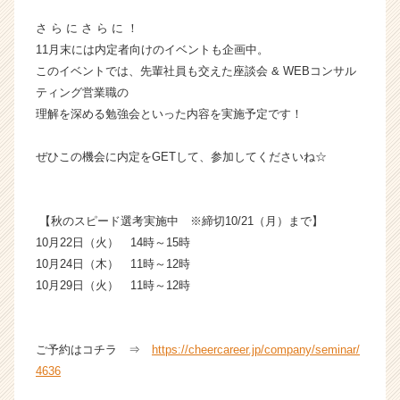
r
さ ら に さ ら に ！
C
a
11月末には内定者向けのイベントも企画中。
r
このイベントでは、先輩社員も交えた座談会 & WEBコンサル
e
ティング営業職の
e
理解を深める勉強会といった内容を実施予定です！
r）
ぜひこの機会に内定をGETして、参加してくださいね☆
【秋のスピード選考実施中 ※締切10/21（月）まで】
10月22日（火） 14時～15時
10月24日（木） 11時～12時
10月29日（火） 11時～12時
ご予約はコチラ ⇒
https://cheercareer.jp/company/seminar/
4636