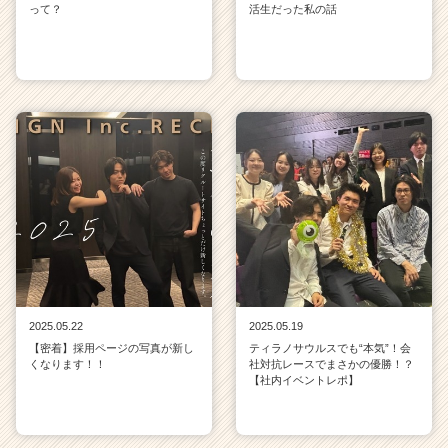
って？
活生だった私の話
2025.05.22
2025.05.19
【密着】採用ページの写真が新し
ティラノサウルスでも“本気”！会
くなります！！
社対抗レースでまさかの優勝！？
【社内イベントレポ】