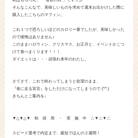
カ
そんなこんなで、美味しいものを求めて週末お出かけした際に
ウ
購入したこちらのマフィン。
ト
が
これ１つで恐ろしいほどのカロリー量でしたが、美味しかった
届
ので後悔はありません♪
く
このままハロウィン、クリスマス、お正月と、イベントかこつ
就
活
けて食べまくります！！！
サ
ダイエットは・・・頑張れ来年のわたし。
イ
ト
チ
さてさて、これで終わってしまうと欲望のまま、
ア
『食に走る宣言』をしただけになってしまうので (^^;)
キ
きちんとご案内を↓
ャ
リ
ア
（C
▼△▼△▼ 秋 採 用 ・ 実 施 中 △▼△▼△
h
e
スピード選考で内定まで、最短でほんの２週間！
e