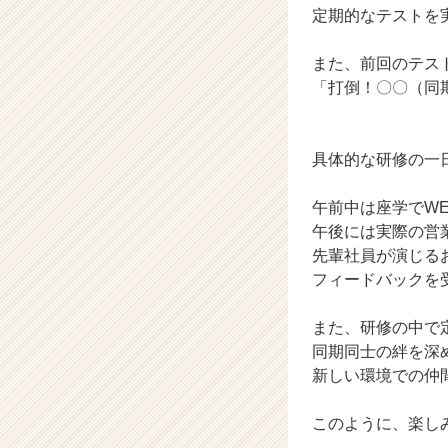
定期的なテストを
e
r
C
また、前回のテス
a
「打倒！〇〇（同
r
e
e
具体的な研修の一
r）
午前中は座学でW
午後には実際の営
先輩社員が演じる
フィードバックを
また、研修の中で
同期同士の絆を深
新しい環境での仲
このように、楽し