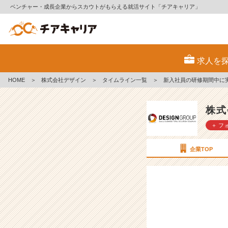
ベンチャー・成長企業からスカウトがもらえる就活サイト「チアキャリア」
新
入
求人を
社
員
HOME
＞
株式会社デザイン
＞
タイムライン一覧
＞
新入社員の研修期間中に
の
研
修
株式
期
＋ フ
間
中
に
企業TOP
実
は・・・？
【株
式
会
社
デ