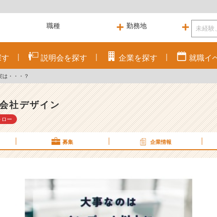
探す
説明会を
探す
企業を
探す
就職
イ
実は・・・？
会社デザイン
ォロー
募集
企業情報