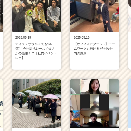
2025.05.19
2025.05.16
ティラノサウルスでも“本
【オフィスにダーツ!?】チー
気”！会社対抗レースでまさ
ムワークも磨ける!特別な社
かの優勝！？【社内イベント
内の風景
レポ】