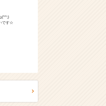
^;)
いです☆