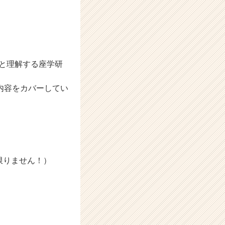
と理解する座学研
内容をカバーしてい
限りません！）