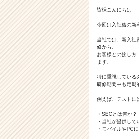
ら
ス
皆様こんにちは！ 
カ
ウ
今回は入社後の新
ト
が
当社では、新入社
届
修から、
く
就
お客様との接し方
活
ます。
サ
イ
特に重視している
ト
研修期間中も定期
チ
ア
例えば、テストに
キ
ャ
リ
・SEOとは何か？
ア
・当社が提供して
（C
・モバイルやPC
h
e