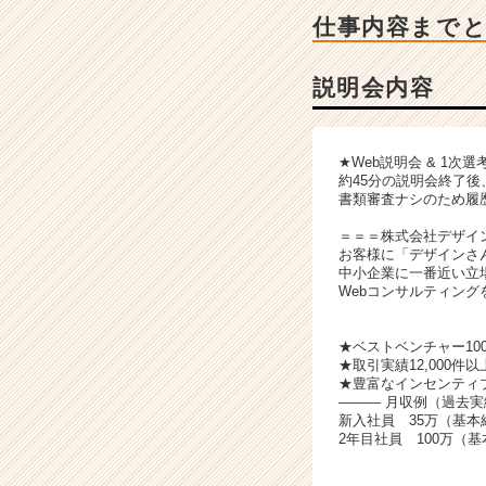
ャ
仕事内容まで
ー・
成
長
説明会内容
企
業
か
★Web説明会 & 1次
ら
約45分の説明会終了
ス
書類審査ナシのため履
カ
＝＝＝株式会社デザイ
ウ
お客様に「デザインさ
ト
中小企業に一番近い立
が
Webコンサルティン
届
く
★ベストベンチャー10
就
★取引実績12,000件以
活
★豊富なインセンティ
サ
――― 月収例（過去
新入社員 35万（基本
イ
2年目社員 100万（
ト
チ