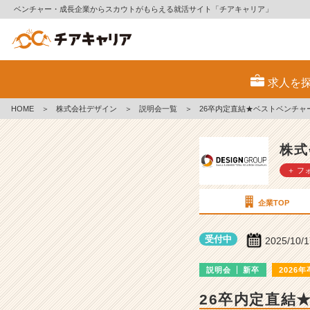
ベンチャー・成長企業からスカウトがもらえる就活サイト「チアキャリア」
株
式
求人を
会
社
HOME
＞
株式会社デザイン
＞
説明会一覧
＞
26卒内定直結★ベストベンチャ
デ
ザ
イ
株式
ン
＋ フ
の
説
明
企業TOP
会
詳
受付中
2025/10/
細
|
説明会
新卒
2026年
ベ
ン
26卒内定直結
チ