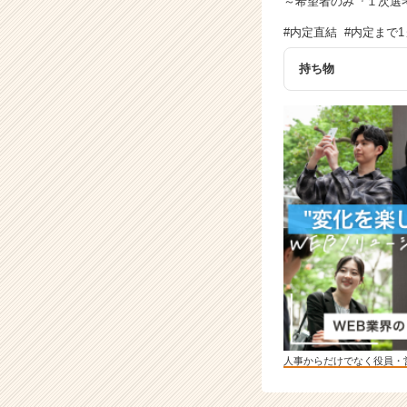
～希望者のみ『１次選考
#内定直結 #内定まで1
持ち物
人事からだけでなく役員・