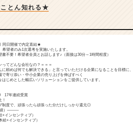
とことん知れる★
選考 同日開催で内定直結★
後、希望者のみ1次選考を実施いたします。
歴書不要！希望者全員とお話します♪（面接は30分～1時間程度）
ンってどんな会社なの？＝＝＝
んに頼めば何でも解決できる」と言っていただける企業になることを目標に
場で寄り添い・中小企業の売り上げを伸ばすべく
グをはじめとした幅広いソリューションをご提供しています。
0 17年連続受賞
上！
ブ制度で、頑張ったら頑張った分だけしっかり還元◎
実績）―――
給+インセンティブ）
基本給+インセンティブ）