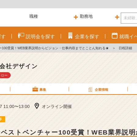
探す
説明会を
探す
企業を
探す
就職
イ
ー100受賞！WEB業界説明からビジョン・仕事内容までとことん知れる★
＞
日程詳細
会社デザイン
ォロー
募集
企業情報
17 11:00〜13:00
オンライン開催
卒
★ベストベンチャー100受賞！WEB業界説