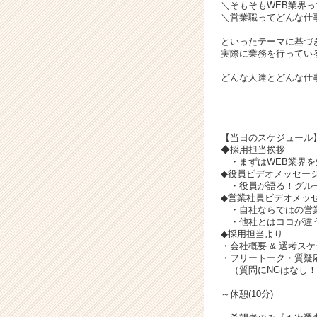
ア
＼そもそもWEB業界
キ
＼営業職ってどんな仕
ャ
といったテーマに基づ
リ
実際に業務を行ってい
ア
（C
どんな人達とどんな仕
h
e
e
r
【当日のスケジュール】
◆採用担当挨拶
C
・まずはWEB業界を
a
◆役員ビデオメッセー
r
・役員が語る！グル
e
◆営業社員ビデオメッ
・自社ならではの営
e
・他社とはココが違
r）
◆採用担当より
・会社概要 & 選考ス
・フリートーク・質疑
（質問にNGはなし！
～休憩(10分)