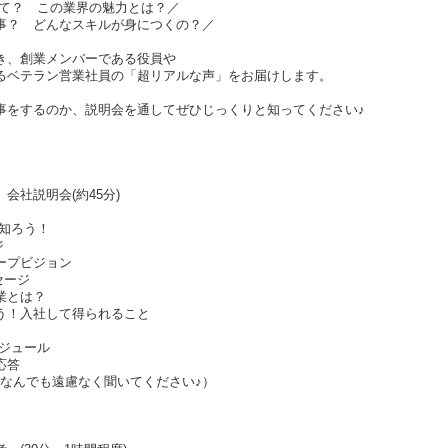
って？ この業界の魅力とは？／
事？ どんなスキルが身につくの？／
き、創業メンバーである役員や
るベテラン営業社員の「超リアルな声」をお届けします。
事をするのか、説明会を通してぜひじっくりと知ってください♪
会社説明会(約45分)
知ろう！
ジ
ープビジョン
セージ
業とは？
う！入社して得られること
ケジュール
応答
なんでも遠慮なく聞いてください♪）