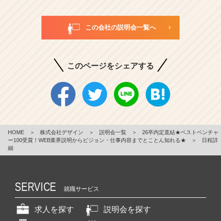
この会社の説明会一覧へ
このページをシェアする
HOME
＞
株式会社デザイン
＞
説明会一覧
＞
26卒内定直結★ベストベンチャ
ー100受賞！WEB業界説明からビジョン・仕事内容までとことん知れる★
＞
日程詳
細
SERVICE
就職サービス
求人を探す
説明会を探す