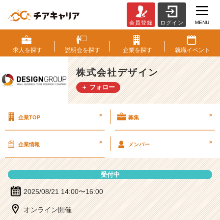
MENU
会員登録
ログイン
株
式
会
求人を
探す
説明会を
探す
企業を
探す
就職
イベント
社
デ
株式会社デザイン
ザ
＋ フォロー
イ
ン
の
>
>
企業TOP
募集
説
明
会
>
>
企業情報
メンバー
詳
細
|
受付中
ベ
ン
2025/08/21 14:00〜16:00
チ
オンライン開催
ャ