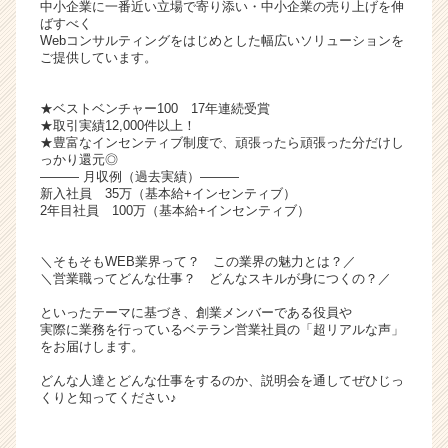
中小企業に一番近い立場で寄り添い・中小企業の売り上げを伸
ャ
ばすべく
リ
Webコンサルティングをはじめとした幅広いソリューションを
ご提供しています。
ア
（C
h
★ベストベンチャー100 17年連続受賞
e
★取引実績12,000件以上！
★豊富なインセンティブ制度で、頑張ったら頑張った分だけし
e
っかり還元◎
r
――― 月収例（過去実績）―――
C
新入社員 35万（基本給+インセンティブ）
a
2年目社員 100万（基本給+インセンティブ）
r
e
＼そもそもWEB業界って？ この業界の魅力とは？／
e
＼営業職ってどんな仕事？ どんなスキルが身につくの？／
r）
といったテーマに基づき、創業メンバーである役員や
実際に業務を行っているベテラン営業社員の「超リアルな声」
をお届けします。
どんな人達とどんな仕事をするのか、説明会を通してぜひじっ
くりと知ってください♪