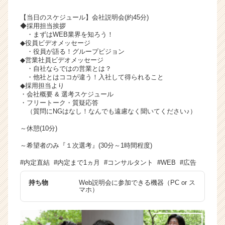
【当日のスケジュール】会社説明会(約45分)
◆採用担当挨拶
・まずはWEB業界を知ろう！
◆役員ビデオメッセージ
・役員が語る！グループビジョン
◆営業社員ビデオメッセージ
・自社ならではの営業とは？
・他社とはココが違う！入社して得られること
◆採用担当より
・会社概要 & 選考スケジュール
・フリートーク・質疑応答
（質問にNGはなし！なんでも遠慮なく聞いてください♪）
～休憩(10分)
～希望者のみ『１次選考』(30分～1時間程度)
#内定直結 #内定まで1ヵ月 #コンサルタント #WEB #広告
持ち物
Web説明会に参加できる機器（PC or ス
マホ）