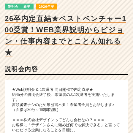
ー・
説明会
新卒
2026年卒
成
長
26卒内定直結★ベストベンチャー1
企
業
00受賞！WEB業界説明からビジョ
か
ら
ン・仕事内容までとことん知れる
ス
★
カ
ウ
ト
説明会内容
が
届
く
就
★Web説明会 & 1次選考 同日開催で内定直結★
約45分の説明会終了後、希望者のみ1次選考を実施いたしま
活
す。
サ
書類審査ナシのため履歴書不要！希望者全員とお話します♪
イ
（面接は30分～1時間程度）
ト
＝＝＝株式会社デザインってどんな会社なの？＝＝＝
チ
お客様に「デザインさんに頼めば何でも解決できる」と言って
ア
いただける企業になることを目標に、
キ