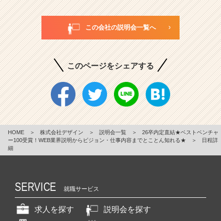
この会社の説明会一覧へ
このページをシェアする
HOME
＞
株式会社デザイン
＞
説明会一覧
＞
26卒内定直結★ベストベンチャ
ー100受賞！WEB業界説明からビジョン・仕事内容までとことん知れる★
＞
日程詳
細
SERVICE
就職サービス
求人を探す
説明会を探す