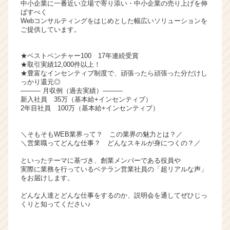
中小企業に一番近い立場で寄り添い・中小企業の売り上げを伸
ャ
ばすべく
リ
Webコンサルティングをはじめとした幅広いソリューションを
ご提供しています。
ア
（C
h
★ベストベンチャー100 17年連続受賞
e
★取引実績12,000件以上！
★豊富なインセンティブ制度で、頑張ったら頑張った分だけし
e
っかり還元◎
r
――― 月収例（過去実績）―――
C
新入社員 35万（基本給+インセンティブ）
a
2年目社員 100万（基本給+インセンティブ）
r
e
＼そもそもWEB業界って？ この業界の魅力とは？／
e
＼営業職ってどんな仕事？ どんなスキルが身につくの？／
r）
といったテーマに基づき、創業メンバーである役員や
実際に業務を行っているベテラン営業社員の「超リアルな声」
をお届けします。
どんな人達とどんな仕事をするのか、説明会を通してぜひじっ
くりと知ってください♪