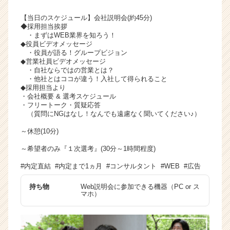
【当日のスケジュール】会社説明会(約45分)
◆採用担当挨拶
・まずはWEB業界を知ろう！
◆役員ビデオメッセージ
・役員が語る！グループビジョン
◆営業社員ビデオメッセージ
・自社ならではの営業とは？
・他社とはココが違う！入社して得られること
◆採用担当より
・会社概要 & 選考スケジュール
・フリートーク・質疑応答
（質問にNGはなし！なんでも遠慮なく聞いてください♪）
～休憩(10分)
～希望者のみ『１次選考』(30分～1時間程度)
#内定直結 #内定まで1ヵ月 #コンサルタント #WEB #広告
持ち物
Web説明会に参加できる機器（PC or ス
マホ）