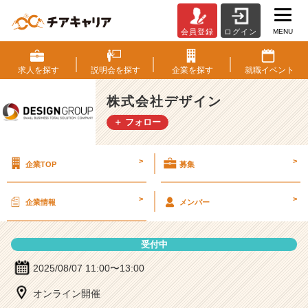
MENU
会員登録
ログイン
株
式
会
求人を
探す
説明会を
探す
企業を
探す
就職
イベント
社
デ
株式会社デザイン
ザ
＋ フォロー
イ
ン
の
>
>
企業TOP
募集
説
明
会
>
>
企業情報
メンバー
詳
細
|
受付中
ベ
ン
2025/08/07 11:00〜13:00
チ
オンライン開催
ャ