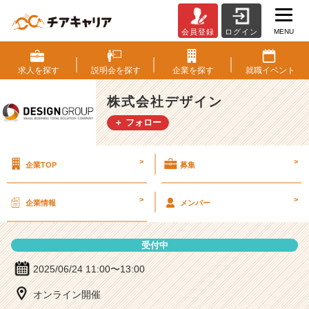
MENU
会員登録
ログイン
株
式
会
求人を
探す
説明会を
探す
企業を
探す
就職
イベント
社
デ
株式会社デザイン
ザ
＋ フォロー
イ
ン
の
>
>
企業TOP
募集
説
明
会
>
>
企業情報
メンバー
詳
細
|
受付中
ベ
ン
2025/06/24 11:00〜13:00
チ
オンライン開催
ャ