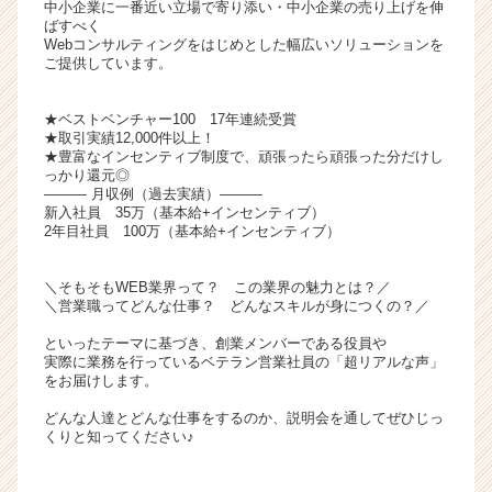
中小企業に一番近い立場で寄り添い・中小企業の売り上げを伸
ャ
ばすべく
リ
Webコンサルティングをはじめとした幅広いソリューションを
ご提供しています。
ア
（C
h
★ベストベンチャー100 17年連続受賞
e
★取引実績12,000件以上！
★豊富なインセンティブ制度で、頑張ったら頑張った分だけし
e
っかり還元◎
r
――― 月収例（過去実績）―――
C
新入社員 35万（基本給+インセンティブ）
a
2年目社員 100万（基本給+インセンティブ）
r
e
＼そもそもWEB業界って？ この業界の魅力とは？／
e
＼営業職ってどんな仕事？ どんなスキルが身につくの？／
r）
といったテーマに基づき、創業メンバーである役員や
実際に業務を行っているベテラン営業社員の「超リアルな声」
をお届けします。
どんな人達とどんな仕事をするのか、説明会を通してぜひじっ
くりと知ってください♪