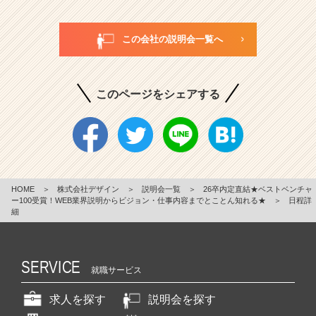
この会社の説明会一覧へ
このページをシェアする
HOME
＞
株式会社デザイン
＞
説明会一覧
＞
26卒内定直結★ベストベンチャ
ー100受賞！WEB業界説明からビジョン・仕事内容までとことん知れる★
＞
日程詳
細
SERVICE
就職サービス
求人を探す
説明会を探す