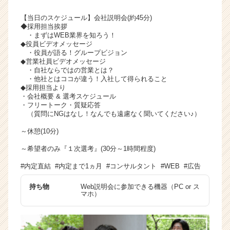
【当日のスケジュール】会社説明会(約45分)
◆採用担当挨拶
・まずはWEB業界を知ろう！
◆役員ビデオメッセージ
・役員が語る！グループビジョン
◆営業社員ビデオメッセージ
・自社ならではの営業とは？
・他社とはココが違う！入社して得られること
◆採用担当より
・会社概要 & 選考スケジュール
・フリートーク・質疑応答
（質問にNGはなし！なんでも遠慮なく聞いてください♪）
～休憩(10分)
～希望者のみ『１次選考』(30分～1時間程度)
#内定直結 #内定まで1ヵ月 #コンサルタント #WEB #広告
持ち物
Web説明会に参加できる機器（PC or ス
マホ）