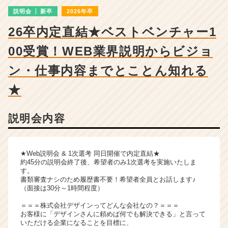
ー・
説明会
新卒
2026年卒
成
長
26卒内定直結★ベストベンチャー1
企
業
00受賞！WEB業界説明からビジョ
か
ら
ン・仕事内容までとことん知れる
ス
★
カ
ウ
ト
説明会内容
が
届
く
就
★Web説明会 & 1次選考 同日開催で内定直結★
約45分の説明会終了後、希望者のみ1次選考を実施いたしま
活
す。
サ
書類審査ナシのため履歴書不要！希望者全員とお話します♪
イ
（面接は30分～1時間程度）
ト
＝＝＝株式会社デザインってどんな会社なの？＝＝＝
チ
お客様に「デザインさんに頼めば何でも解決できる」と言って
ア
いただける企業になることを目標に、
キ