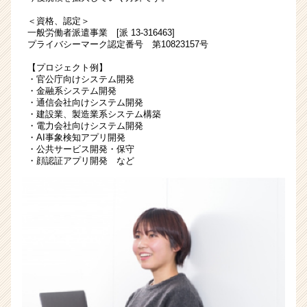
ー・
＜資格、認定＞
成
一般労働者派遣事業 [派 13-316463]
長
プライバシーマーク認定番号 第10823157号
企
業
【プロジェクト例】
・官公庁向けシステム開発
か
・金融系システム開発
ら
・通信会社向けシステム開発
ス
・建設業、製造業系システム構築
カ
・電力会社向けシステム開発
ウ
・AI事象検知アプリ開発
・公共サービス開発・保守
ト
・顔認証アプリ開発 など
が
届
く
就
活
サ
イ
ト
チ
ア