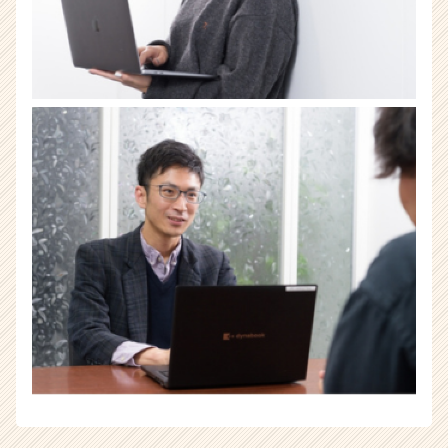
キ
ャ
リ
ア
（CheerCareer）