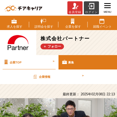
MENU
会員登録
ログイン
株
式
会
求人を
探す
説明会を
探す
企業を
探す
就職
イベント
社
パ
株式会社パートナー
ー
＋ フォロー
ト
ナ
ー
>
企業TOP
募集
の
採
用/
>
企業情報
求
人
-
最終更新： 2025年02月08日 22:13
＜
文
理
不