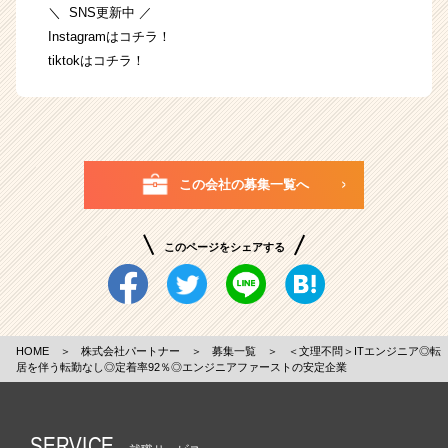
＼ SNS更新中 ／
Instagramは
コチラ
！
tiktokは
コチラ
！
この会社の募集一覧へ
このページをシェアする
HOME
＞
株式会社パートナー
＞
募集一覧
＞
＜文理不問＞ITエンジニア◎転
居を伴う転勤なし◎定着率92％◎エンジニアファーストの安定企業
SERVICE