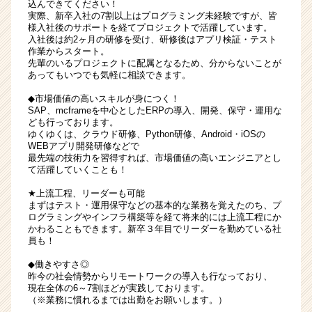
込んできてください！
実際、新卒入社の7割以上はプログラミング未経験ですが、皆
様入社後のサポートを経てプロジェクトで活躍しています。
入社後は約2ヶ月の研修を受け、研修後はアプリ検証・テスト
作業からスタート。
先輩のいるプロジェクトに配属となるため、分からないことが
あってもいつでも気軽に相談できます。
◆市場価値の高いスキルが身につく！
SAP、mcframeを中心としたERPの導入、開発、保守・運用な
ども行っております。
ゆくゆくは、クラウド研修、Python研修、Android・iOSの
WEBアプリ開発研修などで
最先端の技術力を習得すれば、市場価値の高いエンジニアとし
て活躍していくことも！
★上流工程、リーダーも可能
まずはテスト・運用保守などの基本的な業務を覚えたのち、プ
ログラミングやインフラ構築等を経て将来的には上流工程にか
かわることもできます。新卒３年目でリーダーを勤めている社
員も！
◆働きやすさ◎
昨今の社会情勢からリモートワークの導入も行なっており、
現在全体の6～7割ほどが実践しております。
（※業務に慣れるまでは出勤をお願いします。）