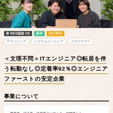
問
＞
IT
エ
ン
ジ
ニ
WEB面談 OK
新卒
2027年卒
ア
ITエンジニア
システムエンジニア
プログラマー
◎
転
居
＜文理不問＞ITエンジニア◎転居を伴
を
伴
う転勤なし◎定着率92％◎エンジニア
う
転
ファーストの安定企業
勤
な
し
事業について
◎
定
着
率