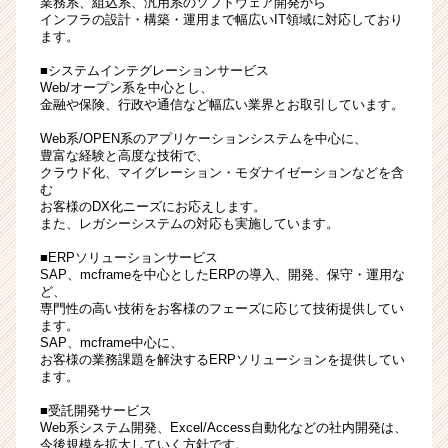
業務系、組込系、汎用系のソフトウェア開発から
92％◎
インフラの設計・構築・運用まで幅広いIT領域に対応しており
ます。
エ
ン
■システムインテグレーションサービス
ジ
Web/オープン系を中心とし、
ニ
金融や保険、行政や通信など幅広い業界とお取引しています。
ア
Web系/OPEN系のアプリケーションシステムを中心に、
フ
豊富な経験と高度な技術で、
ァ
クラウド化、マイグレーション・モダナイゼーションなどを含
ー
む
お客様のDX化ニーズにお応えします。
ス
また、レガシーシステムの対応も実施しています。
ト
の
■ERPソリューションサービス
安
SAP、mcframeを中心としたERPの導入、開発、保守・運用な
定
ど、
専門性の高い技術をお客様のフェーズに応じて技術提供してい
企
ます。
業
SAP、mcframe中心に、
|
お客様の業務課題を解決するERPソリューションを提供してい
ベ
ます。
ン
■受託開発サービス
チ
Web系システム開発、Excel/Access自動化などの社内開発は、
ャ
今後規模を拡大していく方針です。