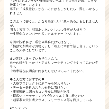
「3年目でコンサルや事業部長レベル」を目指すため、大きな
リ
仕事を任せていきます。
率直に「成長意欲」がない方にはもしかしたら、難しいかもし
ア
れません。
（C
h
このように書くと、かなり堅苦しい印象もあるかもしれません
e
が、
明るく素直で、和気あいあいとしつつ仕事が大好きで
e
一生懸命なメンバーが多いカルチャーであります。
r
C
今回の説明会は、理念や業務だけではなく、
a
「情熱で創業者がお答え」し「相互に本音で話し合う」という
ことを大事にしています。
r
e
まだ進路に迷っている学生さんも、
e
自分の軸がしっかりと定まりマーケティングをやってみたい学
r）
生も、
中途半端な説明会に飽きたらぜひ来てみてください。
◆こんな方におすすめ◆
・大型プロジェクトに新卒から関わりたい
・データー分析のスキルを身に着けたい
・事業戦略に関わるコンサルに興味がある
・幅広いマーケティングやPMスキルを身に着けたい
・起業家や責任者クラス、フリーランス等を目指している
ーーーーーーーーーー
■コンテンツ