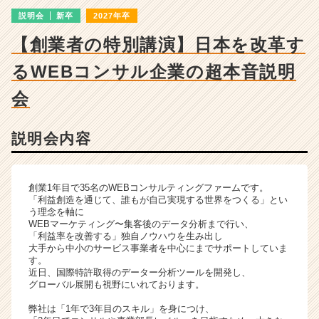
成
説明会
新卒
2027年卒
長
企
【創業者の特別講演】日本を改革す
業
か
るWEBコンサル企業の超本音説明
ら
ス
会
カ
ウ
説明会内容
ト
が
届
く
創業1年目で35名のWEBコンサルティングファームです。
就
「利益創造を通じて、誰もが自己実現する世界をつくる」とい
う理念を軸に
活
WEBマーケティング〜集客後のデータ分析まで行い、
サ
「利益率を改善する」独自ノウハウを生み出し
イ
大手から中小のサービス事業者を中心にまでサポートしていま
ト
す。
近日、国際特許取得のデーター分析ツールを開発し、
チ
グローバル展開も視野にいれております。
ア
キ
弊社は「1年で3年目のスキル」を身につけ、
ャ