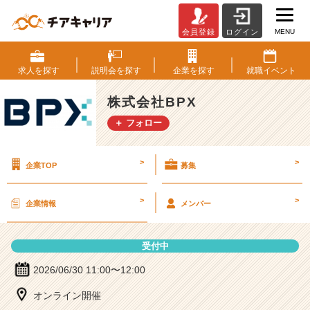
MENU
会員登録
ログイン
株
式
会
求人を
探す
説明会を
探す
企業を
探す
就職
イベント
社
B
株式会社BPX
P
＋ フォロー
X
の
説
>
>
企業TOP
募集
明
会
詳
>
>
企業情報
メンバー
細
|
ベ
受付中
ン
チ
2026/06/30 11:00〜12:00
ャ
オンライン開催
ー・