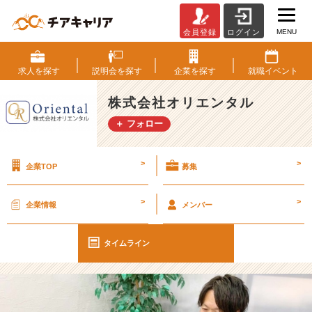
MENU
会員登録
ログイン
査
定・
鑑
求人を
探す
説明会を
探す
企業を
探す
就職
イベント
定
の
株式会社オリエンタル
プ
＋ フォロー
ロ
に
な
>
>
企業TOP
募集
る
た
め
>
>
企業情報
メンバー
に
【株
式
タイムライン
会
社
オ
リ