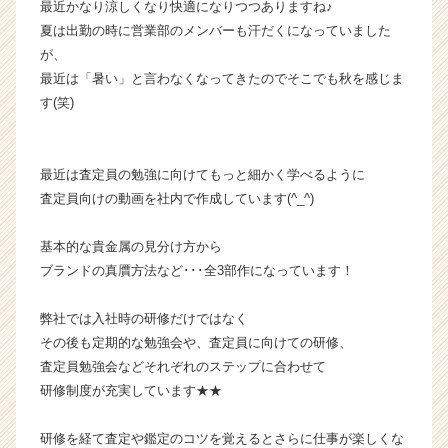
最近かなり涼しくなり快適になりつつありますね♪
ら
夏は出勤の時に営業部のメンバーも汗だくになっていました
ス
が、
カ
最近は「暑い」と言わなくなってきたのでそこでも秋を感じま
ウ
す(笑)
ト
が
届
く
最近は査定員の勉強に向けてもっと細かく学べるように
就
査定員向けの動画を社内で作成しています(^_^)
活
サ
基本的な貴金属の見分け方から
イ
ブランドの真贋方法など･･･全3部作になっています！
ト
チ
ア
弊社では入社時の研修だけではなく
キ
その後も定期的な勉強会や、査定員に向けての研修、
ャ
査定員勉強会などそれぞれのステップに合わせて
リ
研修制度が充実しています★★
ア
（C
研修を経て査定や鑑定のコツを覚えるとさらに仕事が楽しくな
h