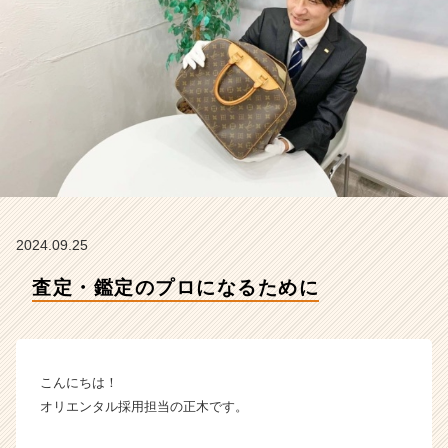
エ
ン
タ
ル
の
タ
イ
ム
ラ
イ
ン】
|
2024.09.25
ベ
ン
査定・鑑定のプロになるために
チ
ャ
ー・
成
こんにちは！
長
企
オリエンタル採用担当の正木です。
業
か