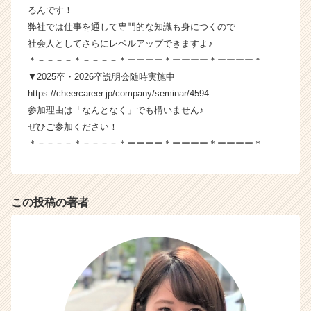
e
るんです！
e
弊社では仕事を通して専門的な知識も身につくので
r
社会人としてさらにレベルアップできますよ♪
C
＊－－－－＊－－－－＊ーーーー＊ーーーー＊ーーーー＊
a
▼2025卒・2026卒説明会随時実施中
r
https://cheercareer.jp/company/seminar/4594
e
参加理由は「なんとなく」でも構いません♪
e
r）
ぜひご参加ください！
＊－－－－＊－－－－＊ーーーー＊ーーーー＊ーーーー＊
この投稿の著者