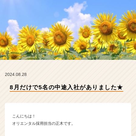
【株
式
会
社
オ
リ
エ
ン
タ
ル
の
タ
2024.08.28
イ
ム
8月だけで5名の中途入社がありました★
ラ
イ
ン】
|
こんにちは！
ベ
ン
オリエンタル採用担当の正木です。
チ
ャ