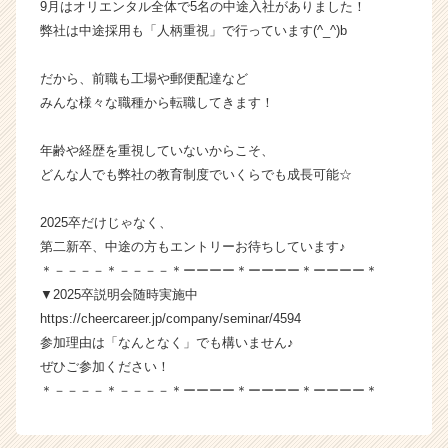
9月はオリエンタル全体で5名の中途入社がありました！
ー・
弊社は中途採用も「人柄重視」で行っています(^_^)b
成
長
だから、前職も工場や郵便配達など
企
みんな様々な職種から転職してきます！
業
か
ら
年齢や経歴を重視していないからこそ、
ス
どんな人でも弊社の教育制度でいくらでも成長可能☆
カ
ウ
2025卒だけじゃなく、
ト
第二新卒、中途の方もエントリーお待ちしています♪
が
＊－－－－＊－－－－＊ーーーー＊ーーーー＊ーーーー＊
届
く
▼2025卒説明会随時実施中
就
https://cheercareer.jp/company/seminar/4594
活
参加理由は「なんとなく」でも構いません♪
サ
ぜひご参加ください！
イ
＊－－－－＊－－－－＊ーーーー＊ーーーー＊ーーーー＊
ト
チ
ア