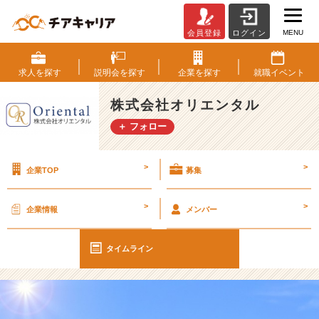
MENU
会員登録
ログイン
8
月
だ
求人を
探す
説明会を
探す
企業を
探す
就職
イベント
け
で
株式会社オリエンタル
5
＋ フォロー
名
の
中
>
>
企業TOP
募集
途
入
社
>
>
企業情報
メンバー
が
あ
り
タイムライン
ま
し
た
★