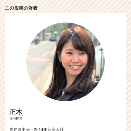
キ
この投稿の著者
ャ
リ
ア
（C
h
e
e
r
C
a
r
e
e
r）
正木
採用担当
愛知県出身／2014年新卒入社