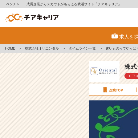
ベンチャー・成長企業からスカウトがもらえる就活サイト「チアキャリア」
古
い
求人を
も
の
HOME
＞
株式会社オリエンタル
＞
タイムライン一覧
＞
古いものってやっぱ
っ
て
や
株式
っ
＋ フ
ぱ
り
凄
企業TOP
い！
【株
式
会
社
オ
リ