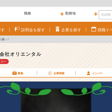
探す
説明会を
探す
企業を
探す
就職
イ
り凄い！
会社オリエンタル
ォロー
募集
企業情報
メンバー