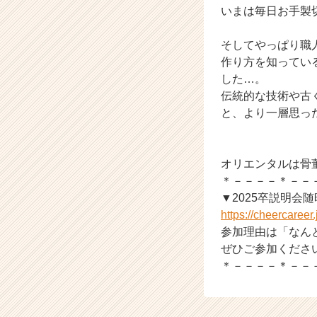
いまは毎日お手製切
e
e
r
そしてやっぱり職
C
作り方を知ってい
a
した…。
r
伝統的な技術や古
e
と、より一層思っ
e
r）
オリエンタルは骨
＊－－－－＊－－
▼2025卒説明会
https://cheercaree
参加理由は「なん
ぜひご参加くださ
＊－－－－＊－－