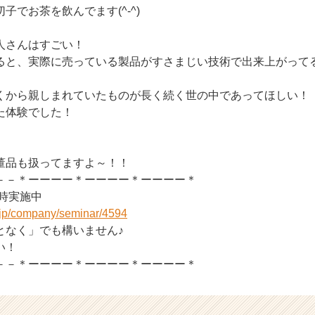
子でお茶を飲んでます(^-^)
人さんはすごい！
ると、実際に売っている製品がすさまじい技術で出来上がって
くから親しまれていたものが長く続く世の中であってほしい！
た体験でした！
董品も扱ってますよ～！！
－－＊ーーーー＊ーーーー＊ーーーー＊
随時実施中
r.jp/company/seminar/4594
となく」でも構いません♪
い！
－－＊ーーーー＊ーーーー＊ーーーー＊