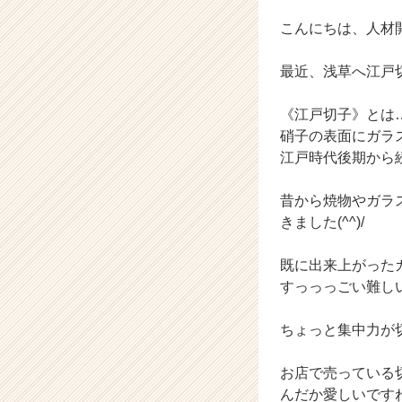
か
ら
こんにちは、人材
ス
カ
最近、浅草へ江戸
ウ
ト
《江戸切子》とは
が
硝子の表面にガラ
届
く
江戸時代後期から
就
活
昔から焼物やガラ
サ
きました(^^)/
イ
ト
既に出来上がった
チ
すっっっごい難し
ア
キ
ャ
ちょっと集中力が
リ
ア
お店で売っている
（C
んだか愛しいです
h