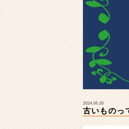
エ
ン
タ
ル
の
タ
イ
ム
ラ
イ
ン】
|
ベ
ン
チ
ャ
ー・
2024.05.20
成
古いものっ
長
企
業