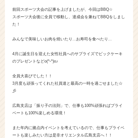
業
前回スポーツ大会の記事を上げましたが、今回はBBQ☆
か
スポーツ大会後に全員で移動し、達成会を兼ねてBBQをしまし
ら
た！
ス
カ
ウ
みんなで美味しいお肉を焼いたり...お寿司を食べたり...
ト
が
4月に誕生日を迎えた女性社員へのサプライズでビックケーキ
届
のプレゼントなどo(^-^)o♪
く
就
全員大喜びでした！！
活
3月度も頑張ってくれた社員達と最高の一時を過ごせました☆
サ
イ
彡
ト
チ
広島支店は「振り子の法則」で、仕事も100%頑張ればプライ
ア
ベートも100%楽しめる環境！
キ
ャ
また年内に拠点内イベントを考えているので、仕事もプライベ
リ
ートも楽しみたい方は是非オリエンタル広島支店へ！！
ア