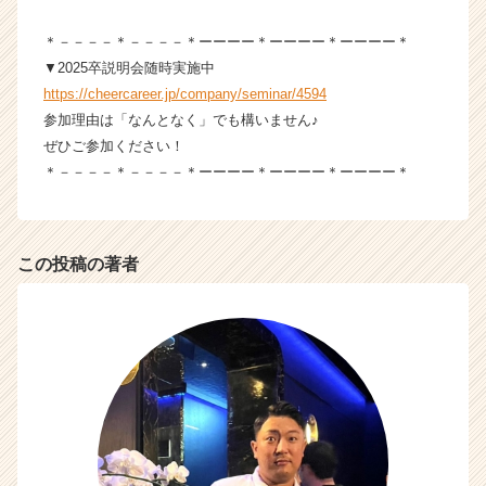
（C
h
＊－－－－＊－－－－＊ーーーー＊ーーーー＊ーーーー＊
e
▼2025卒説明会随時実施中
e
https://cheercareer.jp/company/seminar/4594
r
参加理由は「なんとなく」でも構いません♪
C
ぜひご参加ください！
a
＊－－－－＊－－－－＊ーーーー＊ーーーー＊ーーーー＊
r
e
e
r）
この投稿の著者