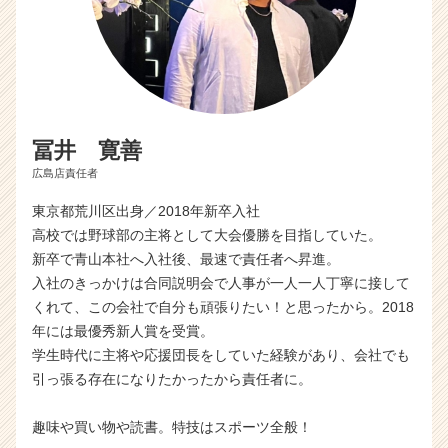
冨井 寛善
広島店責任者
東京都荒川区出身／2018年新卒入社
高校では野球部の主将として大会優勝を目指していた。
新卒で青山本社へ入社後、最速で責任者へ昇進。
入社のきっかけは合同説明会で人事が一人一人丁寧に接して
くれて、この会社で自分も頑張りたい！と思ったから。2018
年には最優秀新人賞を受賞。
学生時代に主将や応援団長をしていた経験があり、会社でも
引っ張る存在になりたかったから責任者に。
趣味や買い物や読書。特技はスポーツ全般！