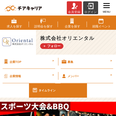
MENU
会員登録
ログイン
《広
島》
ス
求人を
探す
説明会を
探す
企業を
探す
就職
イベント
ポ
ー
株式会社オリエンタル
ツ
＋ フォロー
大
会
と
>
>
企業TOP
募集
B
B
Q、
>
>
企業情報
メンバー
開
催！
②
タイムライン
【株
式
会
社