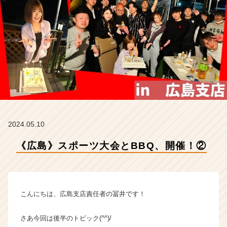
オ
リ
エ
ン
タ
ル
の
タ
イ
ム
ラ
イ
2024.05.10
ン】
|
《広島》スポーツ大会とBBQ、開催！②
ベ
ン
チ
ャ
こんにちは、広島支店責任者の冨井です！
ー・
成
長
さあ今回は後半のトピック(^^)/
企