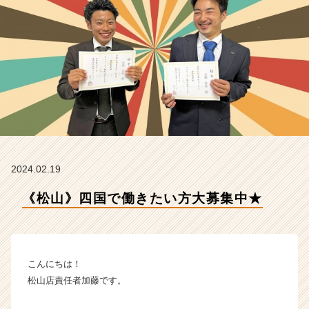
オ
リ
エ
ン
タ
ル
の
タ
イ
ム
ラ
イ
2024.02.19
ン】
|
《松山》四国で働きたい方大募集中★
ベ
ン
チ
ャ
こんにちは！
ー・
成
松山店責任者加藤です。
長
企