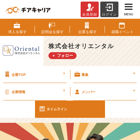
MENU
会員登録
ログイン
《松
山》
四
求人を
探す
説明会を
探す
企業を
探す
就職
イベント
国
で
株式会社オリエンタル
働
＋ フォロー
き
た
い
>
>
企業TOP
募集
方
大
募
>
>
企業情報
メンバー
集
中
★
タイムライン
【株
式
会
社