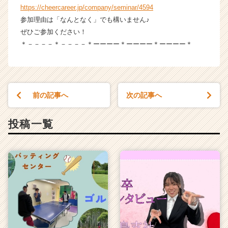
（C
https://cheercareer.jp/company/seminar/4594
h
参加理由は「なんとなく」でも構いません♪
e
ぜひご参加ください！
e
＊－－－－＊－－－－＊ーーーー＊ーーーー＊ーーーー＊
r
C
a
r
e
前の記事へ
次の記事へ
e
r）
投稿一覧