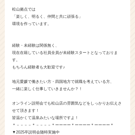
業
松山拠点では
か
「楽しく、明るく、仲間と共に頑張る」
ら
環境を作っています。
ス
カ
ウ
ト
経験・未経験は関係無く、
が
現在在籍している社員全員が未経験スタートとなっておりま
届
す。
く
もちろん経験者も大歓迎です♪
就
活
地元愛媛で働きたい方・四国地方で就職を考えている方、
サ
イ
一緒に楽しく仕事していきませんか？！
ト
チ
オンライン説明会でも松山店の雰囲気などをしっかりお伝えさ
ア
せて頂きます！
キ
皆温かくて温泉みたいな場所ですよ！
ャ
＊－－－－＊－－－－＊ーーーー＊ーーーー＊ーーーー＊
リ
▼2025卒説明会随時実施中
ア