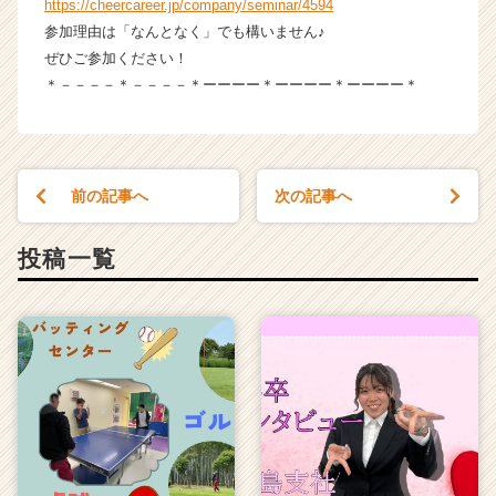
https://cheercareer.jp/company/seminar/4594
キ
参加理由は「なんとなく」でも構いません♪
ャ
ぜひご参加ください！
リ
ア
＊－－－－＊－－－－＊ーーーー＊ーーーー＊ーーーー＊
（C
h
e
e
前の記事へ
次の記事へ
r
C
a
投稿一覧
r
e
e
r）