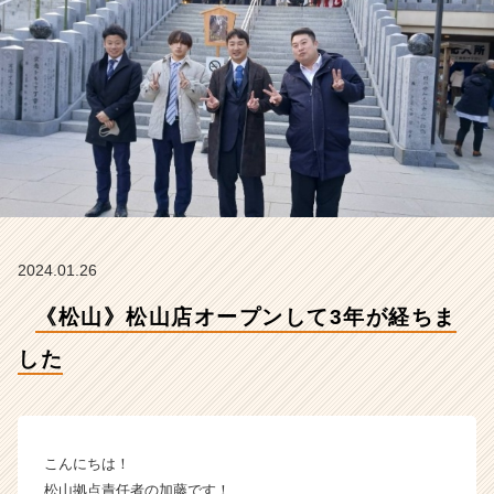
【株
式
会
社
オ
リ
エ
ン
タ
ル
の
タ
2024.01.26
イ
ム
《松山》松山店オープンして3年が経ちま
ラ
イ
した
ン】
|
ベ
ン
こんにちは！
チ
松山拠点責任者の加藤です！
ャ