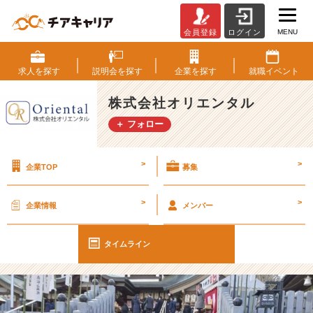
MENU
会員登録
ログイン
《松
山》
松
求人を
探す
説明会を
探す
企業を
探す
就職
イベント
山
店
株式会社オリエンタル
オ
＋ フォロー
ー
プ
ン
>
>
企業TOP
募集
し
て
3
>
>
企業情報
メンバー
年
が
経
タイムライン
ち
ま
し
た