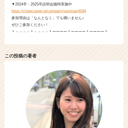
h
▼2024卒・2025卒説明会随時実施中
e
https://cheercareer.jp/company/seminar/4594
e
参加理由は「なんとなく」でも構いません♪
r
ぜひご参加ください！
C
＊－－－－＊－－－－＊ーーーー＊ーーーー＊ーーーー＊
a
r
e
e
この投稿の著者
r）