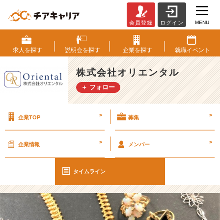
MENU
会員登録
ログイン
【2
4
卒
求人を
探す
説明会を
探す
企業を
探す
就職
イベント
ラ
ス
株式会社オリエンタル
ト
＋ フォロー
採
用！】
ま
>
>
企業TOP
募集
だ
間
に
>
>
企業情報
メンバー
合
う！
【株
タイムライン
式
会
社
オ