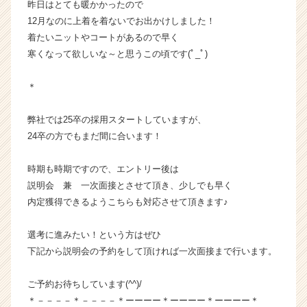
昨日はとても暖かかったので
か
12月なのに上着を着ないでお出かけしました！
ら
着たいニットやコートがあるので早く
ス
寒くなって欲しいな～と思うこの頃です(ﾟ_ﾟ)
カ
ウ
ト
＊
が
届
弊社では25卒の採用スタートしていますが、
く
24卒の方でもまだ間に合います！
就
活
時期も時期ですので、エントリー後は
サ
説明会 兼 一次面接とさせて頂き、少しでも早く
イ
ト
内定獲得できるようこちらも対応させて頂きます♪
チ
ア
選考に進みたい！という方はぜひ
キ
下記から説明会の予約をして頂ければ一次面接まで行います。
ャ
リ
ご予約お待ちしています(^^)/
ア
＊－－－－＊－－－－＊ーーーー＊ーーーー＊ーーーー＊
（C