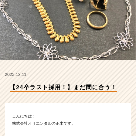
リ
エ
ン
タ
ル
の
タ
イ
ム
ラ
イ
ン】
2023.12.11
|
ベ
【24卒ラスト採用！】まだ間に合う！
ン
チ
ャ
ー・
こんにちは！
成
長
株式会社オリエンタルの正木です。
企
業