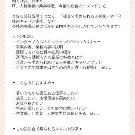
働く社員、社風や、
チ
IT、人材業界の業界構造、今後の社会のトレンドまで、
ア
単なる会社説明ではなく、「社会で求められる人材像」や「今
キ
後のキャリア選択」など
ャ
今後の就職活動に活かせる内容をお話しさせていただきます！
リ
＜TOPICS＞
ア
・インターノウスのミッション/ビジョン/バリュー
（C
・事業内容、業務内容の説明
h
・活躍している社員や社風の紹介
e
・20代から活躍できる企業の特徴とは？
・企業から求められ続ける人材像とキャリアプラン
e
・ビジネスで成果を出すための考え方・行動指針 etc...
r
C
a
▼こんな方におすすめ▼
r
・若いうちから責任ある仕事をしたい
e
・成長したい、市場価値を高めたい
e
・お金を稼ぎたい
r）
・将来起業したい、会社経営に携わりたい
・営業職、IT業界、人材業界に興味がある etc...
▼この説明会で得られるスキルや知識▼