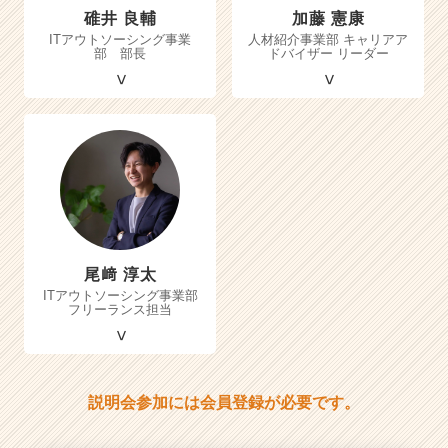
碓井 良輔
加藤 憲康
ITアウトソーシング事業
人材紹介事業部 キャリアア
部 部長
ドバイザー リーダー
尾﨑 淳太
ITアウトソーシング事業部
フリーランス担当
説明会参加には会員登録が必要です。