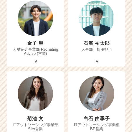
金子 聖
石濱 祐太郎
人材紹介事業部 Recruiting
人事部 採用担当
Advisor(営業)
菊池 文
白石 由季子
ITアウトソーシング事業部
ITアウトソーシング事業部
SIer営業
BP営業