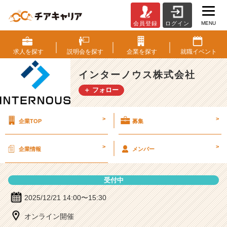
MENU
会員登録
ログイン
イ
ン
タ
求人を
探す
説明会を
探す
企業を
探す
就職
イベント
ー
ノ
インターノウス株式会社
ウ
＋ フォロー
ス
株
式
>
>
企業TOP
募集
会
社
の
>
>
企業情報
メンバー
説
明
会
受付中
詳
細
2025/12/21 14:00〜15:30
|
オンライン開催
ベ