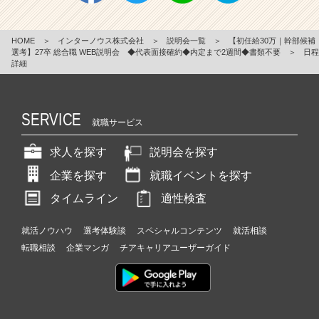
HOME
＞
インターノウス株式会社
＞
説明会一覧
＞
【初任給30万｜幹部候補
選考】27卒 総合職 WEB説明会 ◆代表面接確約◆内定まで2週間◆書類不要
＞
日程
詳細
SERVICE
就職サービス
求人を探す
説明会を探す
企業を探す
就職イベントを探す
タイムライン
適性検査
就活ノウハウ
選考体験談
スペシャルコンテンツ
就活相談
転職相談
企業マンガ
チアキャリアユーザーガイド