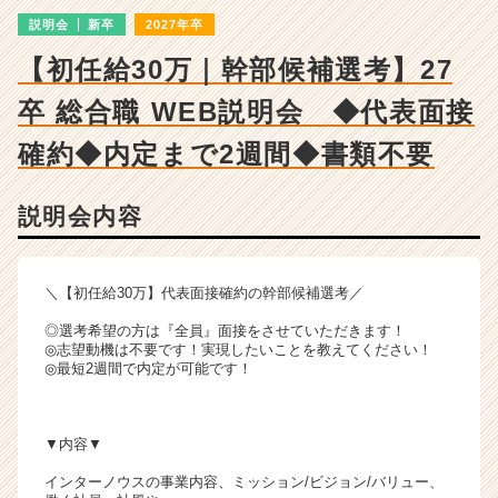
ン
説明会
新卒
2027年卒
チ
ャ
【初任給30万｜幹部候補選考】27
ー・
成
卒 総合職 WEB説明会 ◆代表面接
長
企
確約◆内定まで2週間◆書類不要
業
か
説明会内容
ら
ス
カ
ウ
＼【初任給30万】代表面接確約の幹部候補選考／
ト
◎選考希望の方は『全員』面接をさせていただきます！
が
◎志望動機は不要です！実現したいことを教えてください！
届
◎最短2週間で内定が可能です！
く
就
活
▼内容▼
サ
イ
インターノウスの事業内容、ミッション/ビジョン/バリュー、
ト