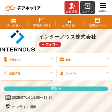
MENU
会員登録
ログイン
イ
ン
タ
求人を
探す
説明会を
探す
企業を
探す
就職
イベント
ー
ノ
インターノウス株式会社
ウ
＋ フォロー
ス
株
式
>
>
企業TOP
募集
会
社
の
>
>
企業情報
メンバー
説
明
会
受付中
詳
細
2025/07/14 14:00〜15:30
|
オンライン開催
ベ