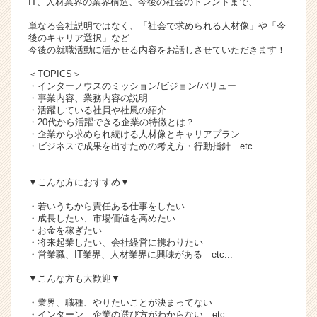
IT、人材業界の業界構造、今後の社会のトレンドまで、
チ
単なる会社説明ではなく、「社会で求められる人材像」や「今
ア
後のキャリア選択」など
キ
今後の就職活動に活かせる内容をお話しさせていただきます！
ャ
リ
＜TOPICS＞
・インターノウスのミッション/ビジョン/バリュー
ア
・事業内容、業務内容の説明
（C
・活躍している社員や社風の紹介
h
・20代から活躍できる企業の特徴とは？
e
・企業から求められ続ける人材像とキャリアプラン
・ビジネスで成果を出すための考え方・行動指針 etc...
e
r
C
▼こんな方におすすめ▼
a
・若いうちから責任ある仕事をしたい
r
・成長したい、市場価値を高めたい
e
・お金を稼ぎたい
e
・将来起業したい、会社経営に携わりたい
r）
・営業職、IT業界、人材業界に興味がある etc...
▼こんな方も大歓迎▼
・業界、職種、やりたいことが決まってない
・インターン、企業の選び方がわからない etc...