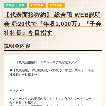
ン
説明会
新卒
2026年卒
2027年卒
チ
ャ
【代表面接確約】 総合職 WEB説明
ー・
成
会 ◎20代で『年収1,000万』『子会
長
企
社社長』を目指す
業
か
説明会内容
ら
ス
カ
ウ
＼＼【代表面接確約】チアキャリア限定選考／／
ト
◆【代表登壇】 WEB説明会 〜20代で『年収1,000万』『子会
が
社社長』を目指す〜
届
く
就
▼内容▼
活
サ
インターノウスの事業内容、ミッション/ビジョン/バリュー、
イ
働く社員、社風や、
ト