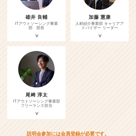
碓井 良輔
加藤 憲康
ITアウトソーシング事業
人材紹介事業部 キャリアア
部 部長
ドバイザー リーダー
尾﨑 淳太
ITアウトソーシング事業部
フリーランス担当
説明会参加には会員登録が必要です。