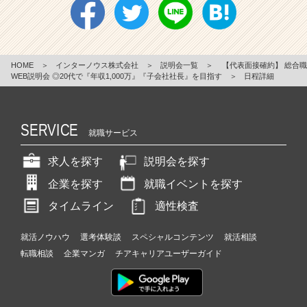
HOME
＞
インターノウス株式会社
＞
説明会一覧
＞
【代表面接確約】 総合職
WEB説明会 ◎20代で『年収1,000万』『子会社社長』を目指す
＞
日程詳細
SERVICE
就職サービス
求人を探す
説明会を探す
企業を探す
就職イベントを探す
タイムライン
適性検査
就活ノウハウ
選考体験談
スペシャルコンテンツ
就活相談
転職相談
企業マンガ
チアキャリアユーザーガイド