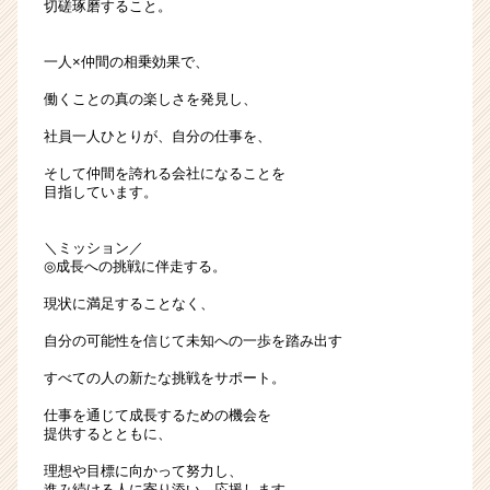
切磋琢磨すること。
ト
が
届
一人×仲間の相乗効果で、
く
働くことの真の楽しさを発見し、
就
活
社員一人ひとりが、自分の仕事を、
サ
そして仲間を誇れる会社になることを
イ
目指しています。
ト
チ
ア
＼ミッション／
キ
◎成長への挑戦に伴走する。
ャ
現状に満足することなく、
リ
ア
自分の可能性を信じて未知への一歩を踏み出す
（CheerCareer）
すべての人の新たな挑戦をサポート。
仕事を通じて成長するための機会を
提供するとともに、
理想や目標に向かって努力し、
進み続ける人に寄り添い、応援します。