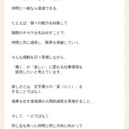
募
仲間と一緒なら達成できる。
集！
未
たとえば、個々の能力を結集して
経
験
無限のチカラを生み出すことで、
可！
|
仲間と共に成長し、限界を突破していく。
ベ
ン
そんな感動を日々実感しながら、
チ
ャ
「働く」が「楽しい」に変わる仕事環境を
提供したいと考えています。
ー・
成
長
楽しさとは、文字通りの「楽（らく）」を
企
することではなく、
業
成果を出す達成感や人間的成長を実感すること。
か
ら
ス
そして、一人ではなく、
カ
同じ志を持った仲間と同じ方向に向かって
ウ