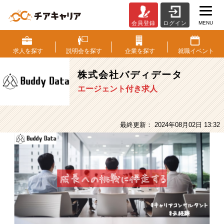
MENU
会員登録
ログイン
株
式
会
求人を
探す
説明会を
探す
企業を
探す
就職
イベント
社
バ
株式会社バディデータ
デ
エージェント付き求人
ィ
デ
ー
タ
最終更新： 2024年08月02日 13:32
の
採
用/
求
人
-
シ
ス
テ