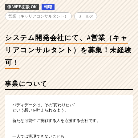
ム
WEB面談 OK
転職
開
発
営業（キャリアコンサルタント）
セールス
会
社
に
システム開発会社にて、#営業（キャ
て、
#
リアコンサルタント）を募集！未経験
営
業
可！
（キ
ャ
リ
事業について
ア
コ
ン
バディデータは、その“変わりたい”
サ
という想いを叶えられるよう、
ル
タ
新たな可能性に挑戦する人を応援する会社です。
ン
ト）
一人では実現できないことも、
を