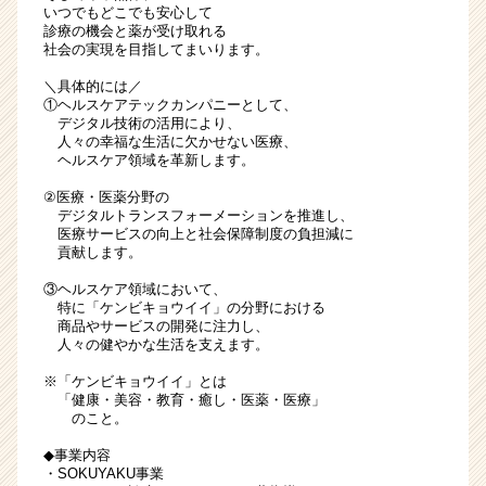
いつでもどこでも安心して
ラ
診療の機会と薬が受け取れる
ッ
社会の実現を目指してまいります。
ト
＼具体的には／
フ
①ヘルスケアテックカンパニーとして、
ォ
デジタル技術の活用により、
ー
人々の幸福な生活に欠かせない医療、
ム
ヘルスケア領域を革新します。
の
②医療・医薬分野の
提
デジタルトランスフォーメーションを推進し、
供！
医療サービスの向上と社会保障制度の負担減に
#
貢献します。
経
③ヘルスケア領域において、
理
特に「ケンビキョウイイ」の分野における
財
商品やサービスの開発に注力し、
務
人々の健やかな生活を支えます。
を
※「ケンビキョウイイ」とは
募
「健康・美容・教育・癒し・医薬・医療」
集！
のこと。
|
ベ
◆事業内容
・SOKUYAKU事業
ン