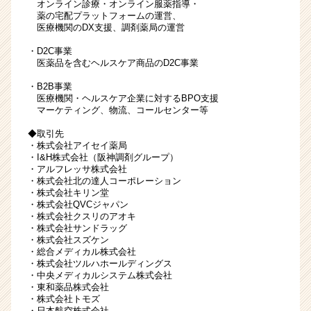
オンライン診療・オンライン服薬指導・
チ
薬の宅配プラットフォームの運営、
ャ
医療機関のDX支援、調剤薬局の運営
ー・
・D2C事業
成
医薬品を含むヘルスケア商品のD2C事業
長
企
・B2B事業
業
医療機関・ヘルスケア企業に対するBPO支援
マーケティング、物流、コールセンター等
か
ら
◆取引先
ス
・株式会社アイセイ薬局
カ
・I&H株式会社（阪神調剤グループ）
ウ
・アルフレッサ株式会社
・株式会社北の達人コーポレーション
ト
・株式会社キリン堂
が
・株式会社QVCジャパン
届
・株式会社クスリのアオキ
く
・株式会社サンドラッグ
・株式会社スズケン
就
・総合メディカル株式会社
活
・株式会社ツルハホールディングス
サ
・中央メディカルシステム株式会社
イ
・東和薬品株式会社
・株式会社トモズ
ト
・日本航空株式会社