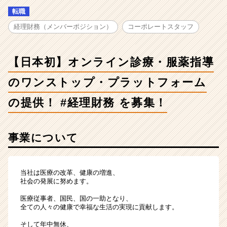
【日
転職
本
初】
経理財務（メンバーポジション）
コーポレートスタッフ
オ
ン
ラ
【日本初】オンライン診療・服薬指導
イ
ン
のワンストップ・プラットフォーム
診
療・
の提供！ #経理財務 を募集！
服
薬
指
事業について
導
の
ワ
当社は医療の改革、健康の増進、
ン
社会の発展に努めます。
ス
ト
医療従事者、国民、国の一助となり、
ッ
全ての人々の健康で幸福な生活の実現に貢献します。
プ・
そして年中無休、
プ