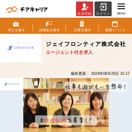
MENU
会員登録
ログイン
ジ
ェ
イ
求人を
探す
説明会を
探す
企業を
探す
就職
イベント
フ
ロ
ジェイフロンティア株式会社
ン
エージェント付き求人
テ
ィ
ア
株
最終更新： 2024年08月20日 15:17
式
会
社
の
採
用/
求
人
-