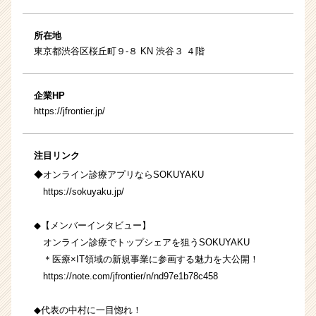
所在地
東京都渋谷区桜丘町９-８ KN 渋谷３ ４階
企業HP
https://jfrontier.jp/
注目リンク
◆オンライン診療アプリならSOKUYAKU
https://sokuyaku.jp/
◆【メンバーインタビュー】
オンライン診療でトップシェアを狙うSOKUYAKU
＊医療×IT領域の新規事業に参画する魅力を大公開！
https://note.com/jfrontier/n/nd97e1b78c458
◆代表の中村に一目惚れ！