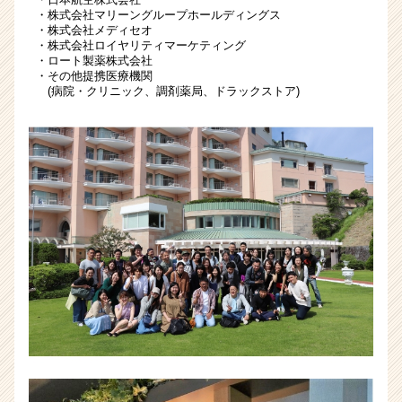
チ
・株式会社マリーングループホールディングス
ア
・株式会社メディセオ
キ
・株式会社ロイヤリティマーケティング
・ロート製薬株式会社
ャ
・その他提携医療機関
リ
(病院・クリニック、調剤薬局、ドラックストア)
ア
（CheerCareer）