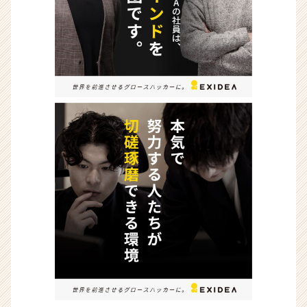
イ
ト
チ
ア
キ
ャ
リ
ア
（CheerCareer）