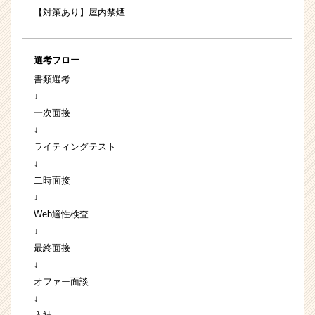
【対策あり】屋内禁煙
選考フロー
書類選考
↓
一次面接
↓
ライティングテスト
↓
二時面接
↓
Web適性検査
↓
最終面接
↓
オファー面談
↓