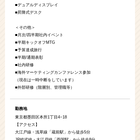
■デュアルディスプレイ
■昇降式デスク
＜その他＞
■月次/四半期社内イベント
■半期キックオフMTG
■予算達成旅行
■半期/通期表彰
■社内研修
■海外マーケティングカンファレンス参加
（現在は一時中断をしています）
■外部研修（階層別、管理職等）
勤務地
東京都墨田区本所1丁目4−18
【アクセス】
大江戸線・浅草線「蔵前駅」から徒歩5分
JR総武線・大江戸線「両国駅」から徒歩8分