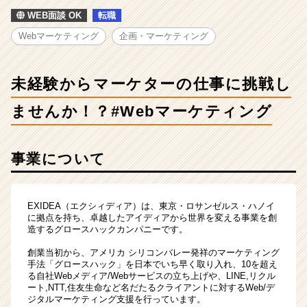
タ
WEB面談 OK
転職
ー
の
Webマーケティング
企画・マーケティング
仕
事
に
未経験からマーケターの仕事に挑戦し
挑
戦
ませんか！？#Webマーケティング
し
ま
せ
事業について
ん
か！？
#Web
マ
EXIDEA（エクシィディア）は、東京・ロサンゼルス・ハノイ
に拠点を持ち、卓越したアイディアから世界を変える事業を創
ー
造するグロースハックカンパニーです。
ケ
テ
創業当初から、アメリカ シリコンバレー発祥のマーケティング
ィ
手法「グロースハック」を日本でいち早く取り入れ、10を超え
る自社Webメディア/Webサービスの立ち上げや、LINE,リクル
ン
ート,NTT,住友生命など名だたるクライアントに対するWeb/デ
グ
ジタルマーケティング支援を行っています。
|