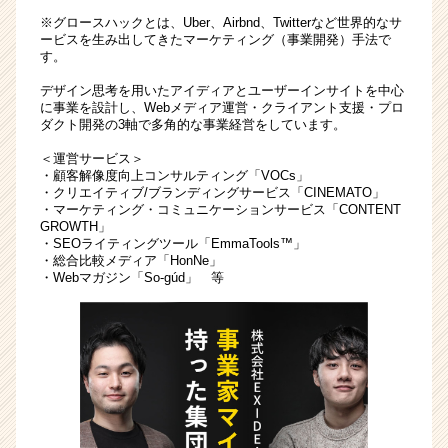
ベ
※グロースハックとは、Uber、Airbnd、Twitterなど世界的なサ
ービスを生み出してきたマーケティング（事業開発）手法で
ン
す。
チ
ャ
デザイン思考を用いたアイディアとユーザーインサイトを中心
ー・
に事業を設計し、Webメディア運営・クライアント支援・プロ
成
ダクト開発の3軸で多角的な事業経営をしています。
長
＜運営サービス＞
企
・顧客解像度向上コンサルティング「VOCs」
業
・クリエイティブ/ブランディングサービス「CINEMATO」
か
・マーケティング・コミュニケーションサービス「CONTENT
GROWTH」
ら
・SEOライティングツール「EmmaTools™」
ス
・総合比較メディア「HonNe」
カ
・Webマガジン「So-gúd」 等
ウ
ト
が
届
く
就
活
サ