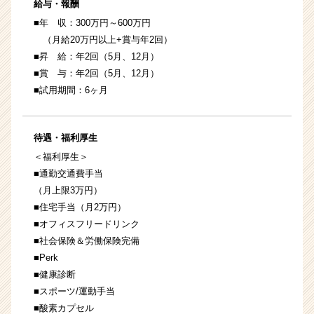
給与・報酬
■年 収：300万円～600万円
（月給20万円以上+賞与年2回）
■昇 給：年2回（5月、12月）
■賞 与：年2回（5月、12月）
■試用期間：6ヶ月
待遇・福利厚生
＜福利厚生＞
■通勤交通費手当
（月上限3万円）
■住宅手当（月2万円）
■オフィスフリードリンク
■社会保険＆労働保険完備
■Perk
■健康診断
■スポーツ/運動手当
■酸素カプセル