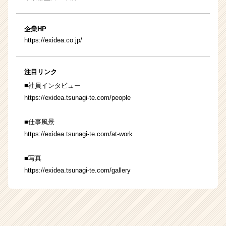
企業HP
https://exidea.co.jp/
注目リンク
■社員インタビュー
https://exidea.tsunagi-te.com/people
■仕事風景
https://exidea.tsunagi-te.com/at-work
■写真
https://exidea.tsunagi-te.com/gallery