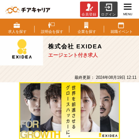
MENU
会員登録
ログイン
株
式
会
求人を
探す
説明会を
探す
企業を
探す
就職
イベント
社
EXIDEA
株式会社 EXIDEA
の
エージェント付き求人
採
用/
求
人
最終更新： 2024年08月19日 12:11
-
未
経
験
か
ら
マ
ー
ケ