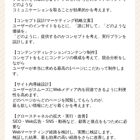
どのような
コミュニケーションを取ることが効果的かを考えます。
【コンセプト設計/マーケティング戦略立案】
ユーザーのインサイトをもとに、「誰に対して」「どのような
価値を」
「どのように」提供するのかコンセプトを考え、実行プランを
設計します。
【コンテンツディレクション/コンテンツ制作】
コンセプトをもとにコンテンツの構成を考えて、競合分析をし
ながら
ユーザーが本当に求める最高の1ページにこだわって制作しま
す。
【サイト内導線設計】
ユーザーがスムーズにWebメディア内を回遊できるように利便
性を高めます。
どのページからどのページを閲覧してもらうのが、
最も欲しい情報にたどり着くかを考えます。
【グロースチャネルの拡大・実行・改善】
SEO・Web広告・SNS・動画など、顧客と接点をもつために必
要な
Webマーケティング経路を検討し、実際に検証します。
検証した結果、最も効果の高い経路をさらに改善します。