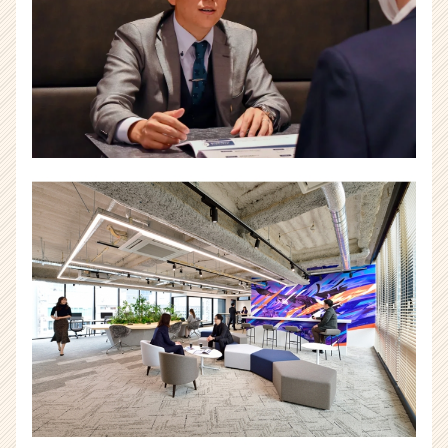
（CheerCareer）