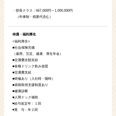
・部長クラス：667,000円～1,000,000円
（年俸制・残業代含む）
待遇・福利厚生
<福利厚生>
■社会保険完備
（雇用、労災、健康、厚生年金）
■交通費全額支給
■各種ドリンク飲み放題
■交通費支給
■研修あり（入社時・随時）
■資格取得支援制度あり
■健康診断
■人間ドック補助
◾️給与改定年：１回
◾️賞 与：年２回