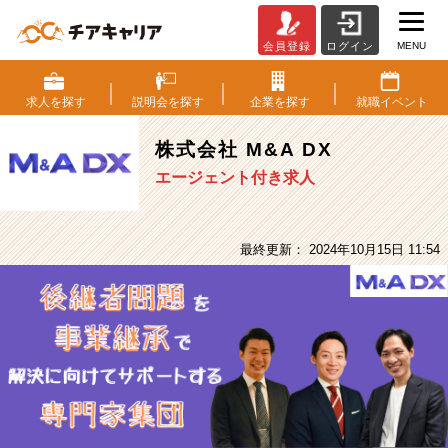
MENU
会員登録
ログイン
株
式
会
求人を
探す
説明会を
探す
企業を
探す
就職
イベント
社
M&A
株式会社 M&A DX
DX
エージェント付き求人
の
採
用/
求
最終更新： 2024年10月15日 11:54
人
-
業
界
ト
ッ
プ
ク
ラ