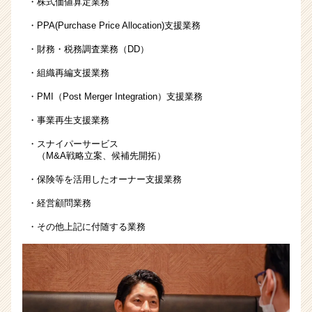
・株式価値算定業務
業
か
・PPA(Purchase Price Allocation)支援業務
ら
・財務・税務調査業務（DD）
ス
カ
・組織再編支援業務
ウ
ト
・PMI（Post Merger Integration）支援業務
が
・事業再生支援業務
届
く
・スナイパーサービス
就
（M&A戦略立案、候補先開拓）
活
・保険等を活用したオーナー支援業務
サ
イ
・経営顧問業務
ト
・その他上記に付随する業務
チ
ア
キ
ャ
リ
ア