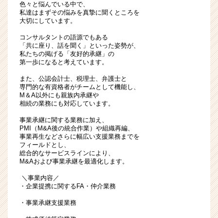
色々と悩んでいる中で、
A
私達はまずその悩みを真摯に聞くところを
な
大切にしています。
ど
コンサルタントの語源でもある
で
「共に座り、話を聞く」といった姿勢が、
解
私たちの掲げる「友好的承継」の
決
第一歩になると考えています。
ご
また、公認会計士、税理士、弁護士と
支
専門的な有資格者がチームとして機能し、
援！
M＆A以外にも親族内承継や
#M
相続の業務にも対応しています。
＆
事業承継に関する業務に加え、
A
PMI（M&A後の統合作業）や組織再編、
|
事業再生などさらに幅広い支援業務までを
ベ
フィールドとし、
ン
総合的なサービスラインにより、
M&Aおよび事業承継を最適化します。
チ
ャ
＼事業内容／
ー・
・企業提携に関するFA・仲介業務
成
・事業承継支援業務
長
企