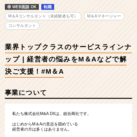
ス
WEB面談 OK
転職
の
サ
M＆Aコンサルタント（未経験者も可）
M＆Aマネージャー
ー
コンサルタント
ビ
ス
ラ
業界トップクラスのサービスラインナ
イ
ン
ップ | 経営者の悩みをM＆Aなどで解
ナ
ッ
決ご支援！#M＆A
プ
|
経
事業について
営
者
の
悩
私たち株式会社M&A DXは、総合商社です。
み
を
はじめからM＆Aの意志を固めている
経営者の方は多くはありません。
M
＆