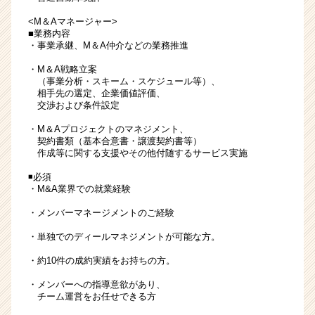
<M＆Aマネージャー>
■業務内容
・事業承継、M＆A仲介などの業務推進
・M＆A戦略立案
（事業分析・スキーム・スケジュール等）、
相手先の選定、企業価値評価、
交渉および条件設定
・M＆Aプロジェクトのマネジメント、
契約書類（基本合意書・譲渡契約書等）
作成等に関する支援やその他付随するサービス実施
◾️必須
・M&A業界での就業経験
・メンバーマネージメントのご経験
・単独でのディールマネジメントが可能な方。
・約10件の成約実績をお持ちの方。
・メンバーへの指導意欲があり、
チーム運営をお任せできる方