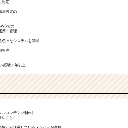
に対応
の基本設定の
AWSでの
運用・管理
る色々なシステムを管理
用管理
テム経験１年以上
タルコンテンツ制作に
多いこと。
経験から活躍しているメンバーが多数。