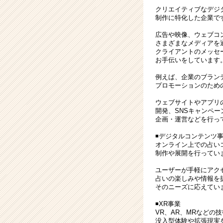
を
クリエイティブなデジ
作
制作に特化した企業で
り
ま
広告や映像、ウェブコ
さまざまなメディアを
せ
クライアントのメッセ
ん
お手伝いをしています
か！？
#
例えば、企業のブラン
エ
プロモーションのため
ン
ウェブサイトやアプリ
ジ
開発、SNSキャンペー
ニ
企画・運営などを行っ
ア
◾️デジタルコンテンツ
|
オンライン上での占い
ベ
制作や展開を行ってい
ン
チ
ユーザーが手軽にアク
占いの楽しみや情報を
ャ
そのニーズに応えてい
ー・
成
◾️XR事業
長
VR、AR、MRなどの
没入型体験や拡張現実
企