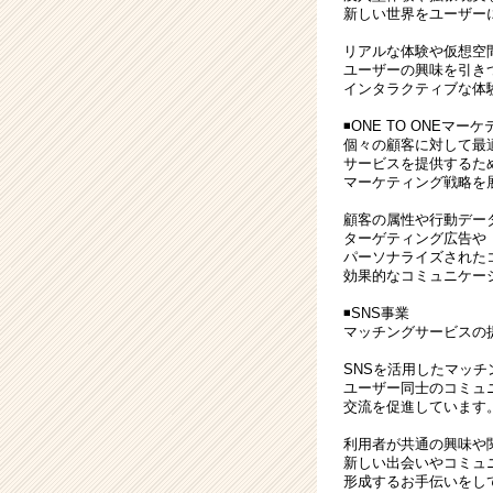
新しい世界をユーザー
業
か
リアルな体験や仮想空
ら
ユーザーの興味を引き
ス
インタラクティブな体
カ
◾️ONE TO ONEマ
ウ
個々の顧客に対して最
ト
サービスを提供するた
が
マーケティング戦略を
届
顧客の属性や行動デー
く
ターゲティング広告や
就
パーソナライズされた
活
効果的なコミュニケー
サ
◾️SNS事業
イ
マッチングサービスの
ト
チ
SNSを活用したマッ
ユーザー同士のコミュ
ア
交流を促進しています
キ
ャ
利用者が共通の興味や
リ
新しい出会いやコミュ
ア
形成するお手伝いをし