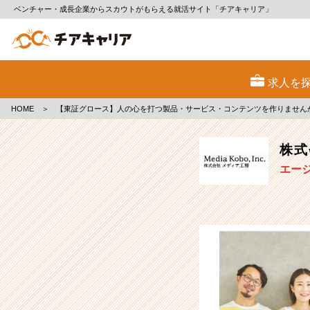
ベンチャー・成長企業からスカウトがもらえる就活サイト「チアキャリア」
株
式
求人を
会
社
HOME
＞
【東証グロース】人の心を打つ製品・サービス・コンテンツを作りません
メ
デ
ィ
株式
ア
エー
工
房
の
採
用/
求
人
-
【東
証