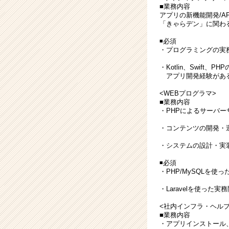
■業務内容
アプリの新機能開発/A
「きゃらデン」に関わ
◾️必須
・プログラミングの実
・Kotlin、Swift、
アプリ開発経験があ
<WEBプログラマ>
■業務内容
・PHPによるサーバー
・コンテンツの開発・
・システムの設計・実
◾️必須
・PHP/MySQLを使
・Laravelを使った
<社内インフラ・ヘル
■業務内容
・アプリインストール