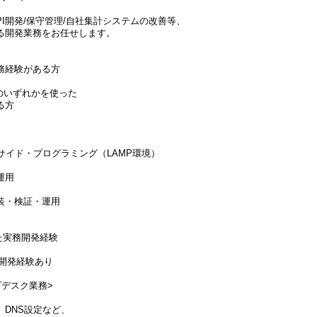
PI開発/保守管理/自社集計システムの改善等、
る開発業務をお任せします。
務経験がある方
PHPのいずれかを使った
る方
サイド・プログラミング（LAMP環境）
運用
装・検証・運用
った実務開発経験
実務開発経験あり
プデスク業務>
、DNS設定など、