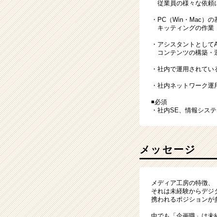
従業員の様々な依頼
・PC（Win・Mac）
キッティングの作業
・アシスタントとして
コンテンツの構築・
・社内で運用されてい
・社内ネットワーク運
◾️必須
・社内SE、情報シス
メッセージ
メディア工房の特徴、
それは未経験からデジ
携われるポジションが
中でも「企画職」は未