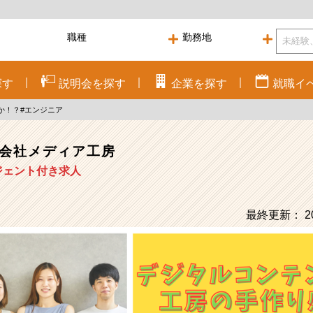
探す
説明会を
探す
企業を
探す
就職
イ
か！？#エンジニア
会社メディア工房
ジェント付き求人
最終更新： 20