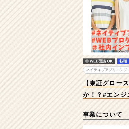
グ
ロ
ー
ス】
人
の
心
を
打
つ
WEB面談 OK
転職
製
品・
ネイティブアプリエンジ
サ
ー
【東証グロー
ビ
か！？#エンジ
ス・
コ
ン
テ
事業について
ン
ツ