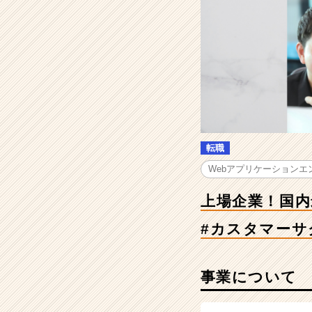
大
級
の
マ
ー
チ
ャ
ン
ト/
購
転職
入
者
Webアプリケーションエ
ユ
ー
上場企業！国内
ザ
#カスタマーサ
ー
を
保
有
事業について
#
エ