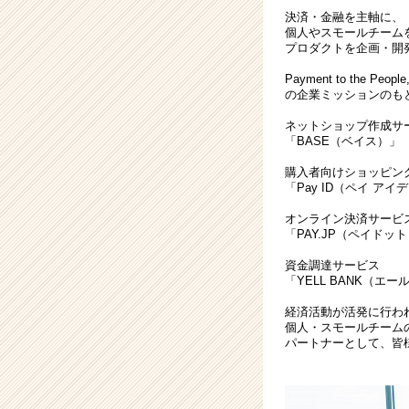
ン
決済・金融を主軸に、
ジ
個人やスモールチーム
ニ
プロダクトを企画・開
ア
Payment to the People,
#
の企業ミッションのも
カ
ス
ネットショップ作成サ
タ
「BASE（ベイス）」
マ
購入者向けショッピン
ー
「Pay ID（ペイ アイ
サ
ク
オンライン決済サービ
セ
「PAY.JP（ペイドッ
ス
資金調達サービス
|
「YELL BANK（エ
ベ
ン
経済活動が活発に行わ
個人・スモールチーム
チ
パートナーとして、皆
ャ
ー・
成
長