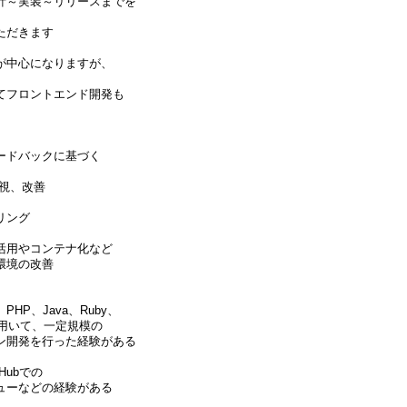
計～実装～リリースまでを
いただきます
が中心になりますが、
てフロントエンド開発も
ードバックに基づく
視、改善
リング
活用やコンテナ化など
環境の改善
HP、Java、Ruby、
を用いて、一定規模の
ン開発を行った経験がある
Hubでの
ューなどの経験がある