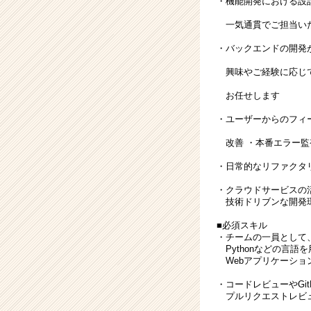
・機能開発における設
ア
（CheerCareer）
一気通貫でご担当
・バックエンドの開発
興味やご経験に応じ
お任せします
・ユーザーからのフィ
改善 ・本番エラー監
・日常的なリファクタ
・クラウドサービスの
技術ドリブンな開発
■必須スキル
・チームの一員として、P
Pythonなどの言語
Webアプリケーショ
・コードレビューやGit
プルリクエストレビ