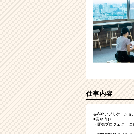
企
業
か
ら
ス
カ
ウ
ト
が
届
く
就
活
サ
仕事内容
イ
ト
チ
ア
◎Webアプリケーショ
キ
■業務内容
・開発プロジェクト
ャ
リ