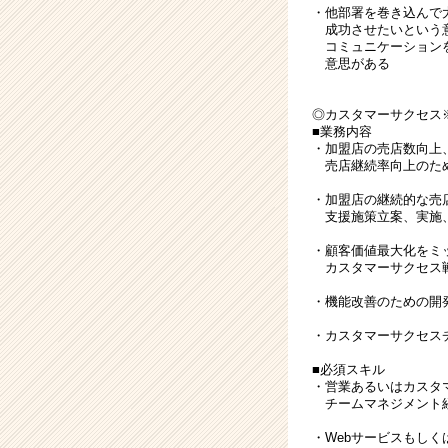
・他部署を巻き込んで
成功させたいという
コミュニケーション
意思がある
◎カスタマーサクセス
■業務内容
・加盟店の売店数向上
売店継続率向上のため
・加盟店の継続的な売
支援施策立案、実施
・顧客価値最大化をミ
カスタマーサクセス
・機能改善のための開
・カスタマーサクセス
■必須スキル
・営業あるいはカスタ
チームマネジメント経
・Webサービスもしく