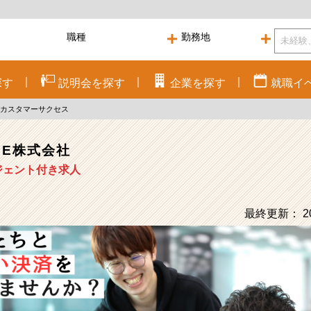
探す
説明会を
探す
企業を
探す
就職
イ
#カスタマーサクセス
SE株式会社
ジェント付き求人
最終更新： 20