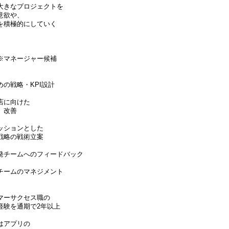
大きなプロジェクトを
意欲や、
を積極的にしていく
※マネージャー候補
、
の戦略・KPI設計
店に向けた
、改善
ッションとした
戦略の戦術立案
発チームへのフィードバック
チームのマネジメント
マーサクセス職の
験を通期で2年以上
はアプリの