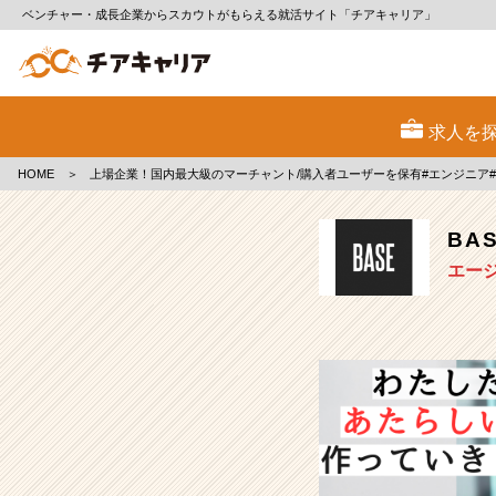
ベンチャー・成長企業からスカウトがもらえる就活サイト「チアキャリア」
BASE
株
求人を
式
会
HOME
＞
上場企業！国内最大級のマーチャント/購入者ユーザーを保有#エンジニア
社
の
採
BA
用/
エー
求
人
-
上
場
企
業！
国
内
最