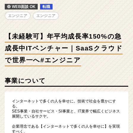
均
WEB面談 OK
転職
成
長
エンジニア
エンジニア
率
150%
の
【未経験可】年平均成長率150%の急
急
成
成長中ITベンチャー｜SaaSクラウド
長
中
で世界一へ#エンジニア
IT
ベ
ン
事業について
チ
ャ
ー
インターネットで多くの人を幸せに。技術で社会を豊かにす
｜
る。
SaaS
SES事業・自社サービス・SI事業と、IT業界で幅広くビジネス
ク
展開しているサクヤ。
ラ
ウ
企業理念である【インターネットで多くの人を幸せに】を実現
すべく、
ド