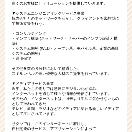
多くのお客様にITソリューションを提供していきます。
で
世
▼システムエンジニアリングサービス事業
界
協力会社とのネットワークを活かし、クライアントを常駐型に
て技術支援を行う。
一
へ
・コンサルティング
#
・インフラ構築 (ネットワーク・サーバーのインフラ設計と構
エ
築)
・システム開発 (WEB・オープン系、モバイル系、企業の基幹
ン
システムの開発)
ジ
・運用保守
ニ
ア
その他多数の各分野において精通した、
スキルレベルの高い優秀な人材のご提案を行っています。
|
ベ
▼メディアサービス事業
ン
近年、私たちの周りでは急速にデジタル化が進み、
チ
インターネットを通じて様々な情報が発信されています。
ャ
そのため、インターネットは、旧来より生活に欠かせないもの
として扱われてきた
ー・
テレビ、新聞、ラジオなどのメディアに変わる新しいメディア
成
として注目されています。
長
企
サクヤでは、このインターネットに着目し、
自社開発のサービス、アプリケーションによって、
業