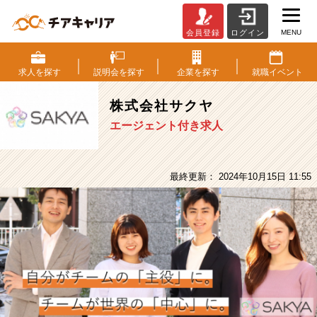
MENU
会員登録
ログイン
株
式
会
求人を
探す
説明会を
探す
企業を
探す
就職
イベント
社
サ
株式会社サクヤ
ク
エージェント付き求人
ヤ
の
採
用/
最終更新： 2024年10月15日 11:55
求
人
-
【未
経
験
可】
年
平