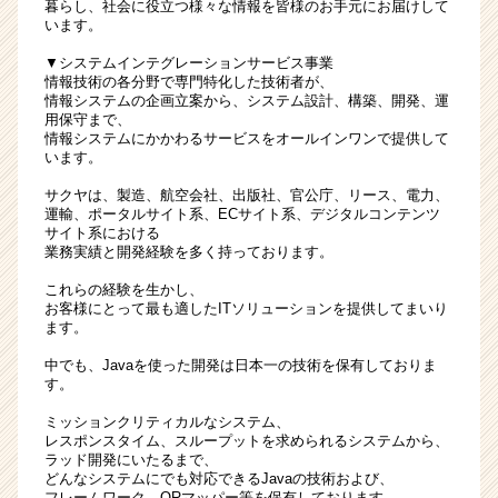
暮らし、社会に役立つ様々な情報を皆様のお手元にお届けして
か
います。
ら
ス
▼システムインテグレーションサービス事業
情報技術の各分野で専門特化した技術者が、
カ
情報システムの企画立案から、システム設計、構築、開発、運
ウ
用保守まで、
ト
情報システムにかかわるサービスをオールインワンで提供して
が
います。
届
サクヤは、製造、航空会社、出版社、官公庁、リース、電力、
く
運輸、ポータルサイト系、ECサイト系、デジタルコンテンツ
就
サイト系における
活
業務実績と開発経験を多く持っております。
サ
これらの経験を生かし、
イ
お客様にとって最も適したITソリューションを提供してまいり
ト
ます。
チ
ア
中でも、Javaを使った開発は日本一の技術を保有しておりま
す。
キ
ャ
ミッションクリティカルなシステム、
リ
レスポンスタイム、スループットを求められるシステムから、
ア
ラッド開発にいたるまで、
どんなシステムにでも対応できるJavaの技術および、
（CheerCareer）
フレームワーク、ORマッパー等を保有しております。