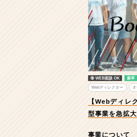
タ
ー】
福
岡
で
一
番
「中
小
企
業
を
WEB面談 OK
新卒
支
え
Webディレクター
オ
る
会
【Webディレ
社」
へ
型事業を急拡大
｜
サ
ブ
事業について