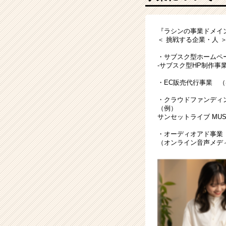
ス
ク
型
『ラシンの事業ドメイ
事
＜ 挑戦する企業・人 ＞ 
業
を
・サブスク型ホームペ
急
-サブスク型HP制作事業
拡
・
EC販売代行
事業 （
大
中！
・クラウドファンディ
|
（例）
サンセットライブ MUSIC C
ベ
ン
・オーディオアド事業
チ
（オンライン音声メディア=
ャ
ー・
成
長
企
業
か
ら