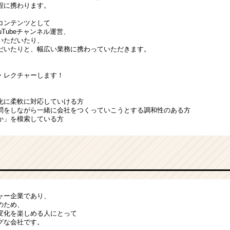
程に携わります。
コンテンツとして
Tubeチャンネル運営、
いただいたり、
だいたりと、幅広い業務に携わっていただきます。
。
・レクチャーします！
化に柔軟に対応していける方
問をしながら一緒に会社をつくっていこうとする調和性のある方
か」を模索している方
ャー企業であり、
のため、
変化を楽しめる人にとって
グな会社です。