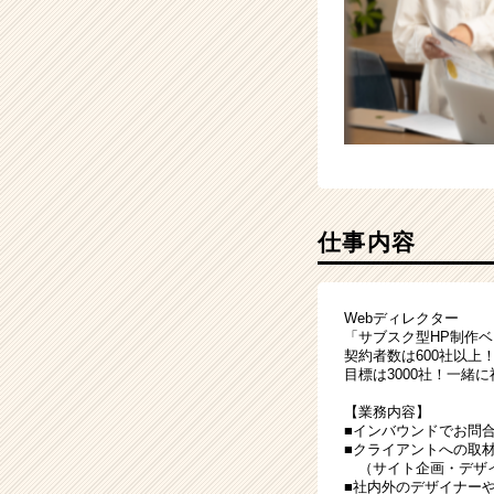
ス
カ
ウ
ト
が
届
く
就
活
サ
仕事内容
イ
ト
チ
Webディレクター
ア
「サブスク型HP制作
キ
契約者数は600社以上
ャ
目標は3000社！一
リ
【業務内容】
ア
■インバウンドでお問
（CheerCareer）
■クライアントへの取
（サイト企画・デザイ
■社内外のデザイナー