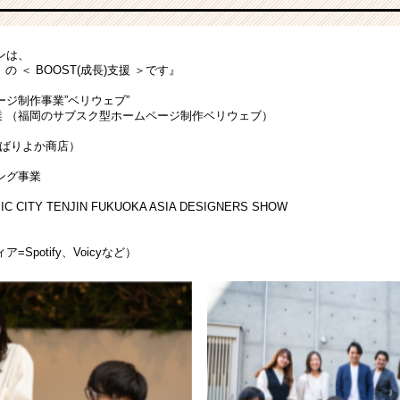
ンは、
の ＜ BOOST(成長)支援 ＞です』
ージ制作事業”ベリウェブ”
 （
福岡のサブスク型ホームページ制作
ベリウェブ）
ばりよか商店
）
ング事業
ITY TENJIN FUKUOKA ASIA DESIGNERS SHOW
Spotify、Voicyなど）