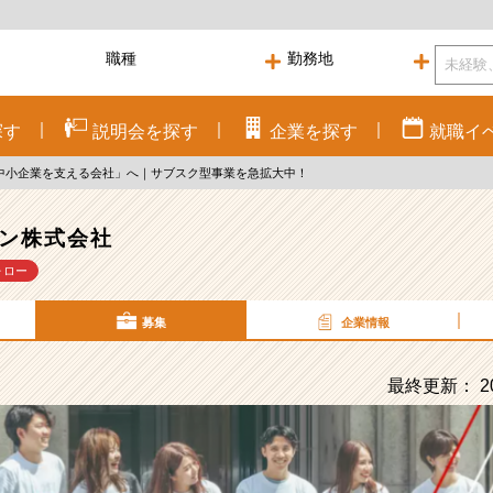
探す
説明会を
探す
企業を
探す
就職
イ
「中小企業を支える会社」へ｜サブスク型事業を急拡大中！
ン株式会社
ォロー
募集
企業情報
最終更新： 20