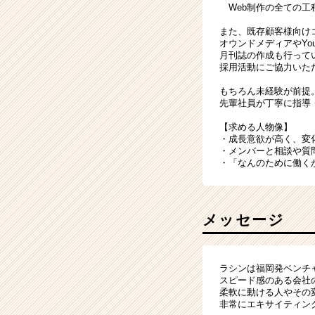
Web制作の全ての工
また、既存顧客様向け
オウンドメディアやYou
月刊誌の作成も行って
採用活動にご協力いた
もちろん未経験が前提
先輩社員が丁寧に指導
【求める人物像】
・成長意欲が高く、変
・メンバーと相談や質
・「なんのために働く
メッセージ
ラシンは福岡発ベンチ
スピード感のある会社
柔軟に動ける人やその
非常にエキサイティン