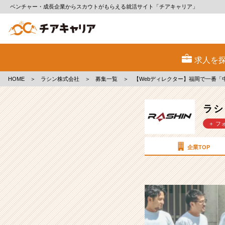
ベンチャー・成長企業からスカウトがもらえる就活サイト「チアキャリア」
ラ
シ
求人を
ン
株
HOME
＞
ラシン株式会社
＞
募集一覧
＞
【Webディレクター】福岡で一番
式
会
社
ラシ
の
＋ フ
採
用/
求
企業TOP
人
-
【Web
デ
ィ
レ
ク