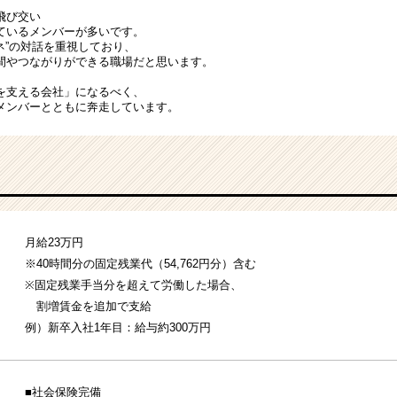
飛び交い
ているメンバーが多いです。
ネ”の対話を重視しており、
間やつながりができる職場だと思います。
を支える会社」になるべく、
メンバーとともに奔走しています。
月給23万円
※40時間分の固定残業代（54,762円分）含む
※固定残業手当分を超えて労働した場合、
割増賃金を追加で支給
例）新卒入社1年目：給与約300万円
■社会保険完備