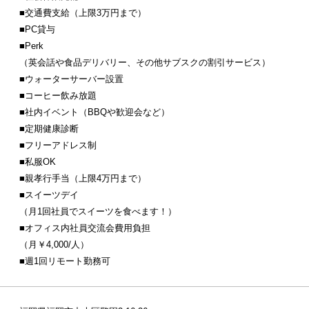
■交通費支給（上限3万円まで）
■PC貸与
■Perk
（英会話や食品デリバリー、その他サブスクの割引サービス）
■ウォーターサーバー設置
■コーヒー飲み放題
■社内イベント（BBQや歓迎会など）
■定期健康診断
■フリーアドレス制
■私服OK
■親孝行手当（上限4万円まで）
■スイーツデイ
（月1回社員でスイーツを食べます！）
■オフィス内社員交流会費用負担
（月￥4,000/人）
■週1回リモート勤務可