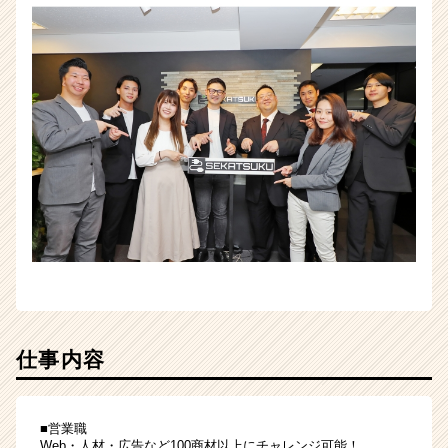
が
届
く
就
活
サ
イ
ト
チ
ア
キ
ャ
リ
ア
（CheerCareer）
仕事内容
■営業職
Web・人材・広告など100商材以上にチャレンジ可能！