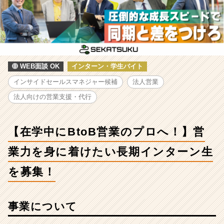
営
業
の
プ
ロ
へ！】
営
WEB面談 OK
インターン・学生バイト
業
インサイドセールスマネジャー候補
法人営業
力
を
法人向けの営業支援・代行
身
に
着
【在学中にBtoB営業のプロへ！】営
け
た
業力を身に着けたい長期インターン生
い
を募集！
長
期
イ
ン
事業について
タ
ー