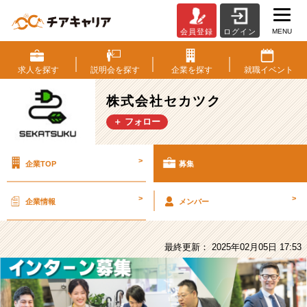
MENU
会員登録
ログイン
株
式
会
求人を
探す
説明会を
探す
企業を
探す
就職
イベント
社
セ
株式会社セカツク
カ
＋ フォロー
ツ
ク
の
>
企業TOP
募集
採
用/
求
>
>
企業情報
メンバー
人
-
【在
最終更新： 2025年02月05日 17:53
学
中
に
BtoB