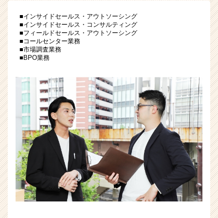
ン
■インサイドセールス・アウトソーシング
生
■インサイドセールス・コンサルティング
を
■フィールドセールス・アウトソーシング
募
■コールセンター業務
■市場調査業務
集！
■BPO業務
|
ベ
ン
チ
ャ
ー・
成
長
企
業
か
ら
ス
カ
ウ
ト