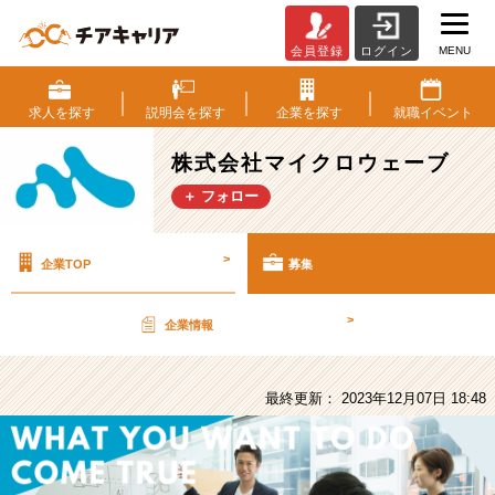
MENU
会員登録
ログイン
株
式
会
求人を
探す
説明会を
探す
企業を
探す
就職
イベント
社
マ
株式会社マイクロウェーブ
イ
＋ フォロー
ク
ロ
ウ
>
企業TOP
募集
ェ
ー
ブ
>
企業情報
の
採
用/
最終更新： 2023年12月07日 18:48
求
人
-
【コ