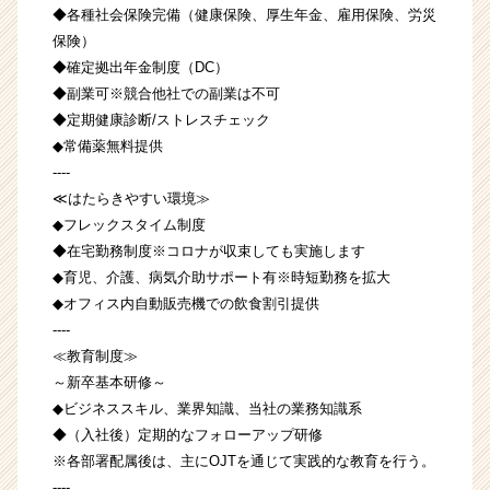
◆各種社会保険完備（健康保険、厚生年金、雇用保険、労災
保険）
◆確定拠出年金制度（DC）
◆副業可※競合他社での副業は不可
◆定期健康診断/ストレスチェック
◆常備薬無料提供
----
≪はたらきやすい環境≫
◆フレックスタイム制度
◆在宅勤務制度※コロナが収束しても実施します
◆育児、介護、病気介助サポート有※時短勤務を拡大
◆オフィス内自動販売機での飲食割引提供
----
≪教育制度≫
～新卒基本研修～
◆ビジネススキル、業界知識、当社の業務知識系
◆（入社後）定期的なフォローアップ研修
※各部署配属後は、主にOJTを通じて実践的な教育を行う。
----