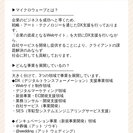
ィ
▶マイクロウェーブとは？
ン
----------------------------------------------------
グ・
企業のビジネスを成功へと導くため、
コ
戦略・アート・テクノロジーを通じたDX支援を行っておりま
す。
ン
「企業の資産となるWebサイト」を大切にDX支援を行いなが
サ
ら、
ル
自社サービスを開発し提供することにより、クライアントの課
領
題解決のみならず
域
社会に対しても貢献しております。
で
▶どんな事業を展開しているの？
課
----------------------------------------------------
題
大きく分けて、3つの領域で事業を展開しています。
解
◆DX（デジタルトランスフォーメーション）支援事業領域
・Webサイト制作領域
決
・デジタルマーケティング領域
を
・新規事業・EC開発支援領域
行
・業務コンサル・開発支援領域
う
・自社サービス（事業開発）
・SES（常駐型システムエンジニアリングサービス支援）
|
ベ
◆インキュベーション事業（新規事業開発）領域
ン
・＠葬儀（アット ソウギ）
チ
・@wedding（アット ウェディング）