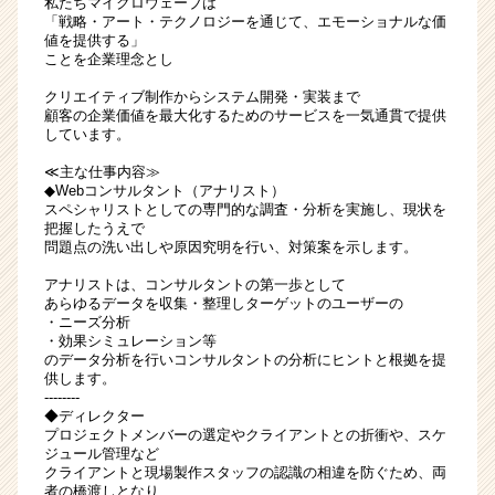
私たちマイクロウェーブは
「戦略・アート・テクノロジーを通じて、エモーショナルな価
値を提供する」
ことを企業理念とし
クリエイティブ制作からシステム開発・実装まで
顧客の企業価値を最大化するためのサービスを一気通貫で提供
しています。
≪主な仕事内容≫
◆Webコンサルタント（アナリスト）
スペシャリストとしての専門的な調査・分析を実施し、現状を
把握したうえで
問題点の洗い出しや原因究明を行い、対策案を示します。
アナリストは、コンサルタントの第一歩として
あらゆるデータを収集・整理しターゲットのユーザーの
・ニーズ分析
・効果シミュレーション等
のデータ分析を行いコンサルタントの分析にヒントと根拠を提
供します。
--------
◆ディレクター
プロジェクトメンバーの選定やクライアントとの折衝や、スケ
ジュール管理など
クライアントと現場製作スタッフの認識の相違を防ぐため、両
者の橋渡しとなり、