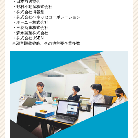
ア
・日本放送協会
・野村不動産株式会社
キ
・株式会社博報堂
ャ
・株式会社ベネッセコーポレーション
リ
・ホーユー株式会社
ア
・三菱商事株式会社
・森永製菓株式会社
（CheerCareer）
・株式会社USEN
※50音順敬称略、その他主要企業多数