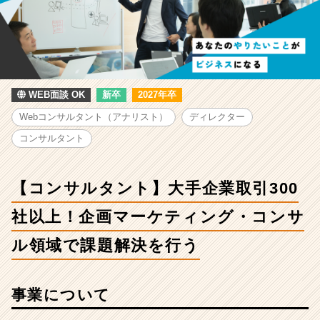
ン
サ
ル
タ
ン
ト】
大
WEB面談 OK
新卒
2027年卒
手
Webコンサルタント（アナリスト）
ディレクター
企
業
コンサルタント
取
引
300
【コンサルタント】大手企業取引300
社
以
社以上！企画マーケティング・コンサ
上！
ル領域で課題解決を行う
企
画
マ
ー
事業について
ケ
テ