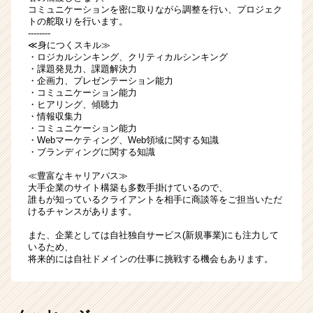
コミュニケーションを密に取りながら調整を行い、プロジェク
トの舵取りを行います。
--------
≪身につくスキル≫
・ロジカルシンキング、クリティカルシンキング
・課題発見力、課題解決力
・企画力、プレゼンテーション能力
・コミュニケーション能力
・ヒアリング、傾聴力
・情報収集力
・コミュニケーション能力
・Webマーケティング、Web領域に関する知識
・ブランディングに関する知識
≪豊富なキャリアパス≫
大手企業のサイト構築も多数手掛けているので、
誰もが知っているクライアントを相手に商談等をご担当いただ
けるチャンスがあります。
また、企業としては自社独自サービス(新規事業)にも注力して
いるため、
将来的には自社ドメインの仕事に挑戦する機会もあります。