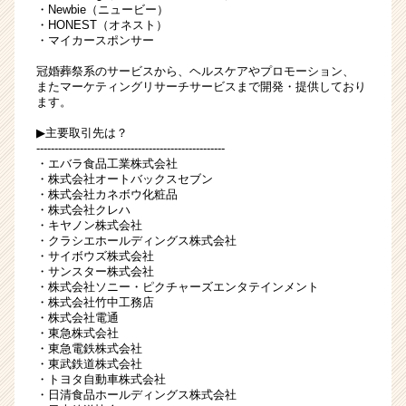
・Newbie（ニュービー）
ャ
・HONEST（オネスト）
ー・
・マイカースポンサー
成
長
冠婚葬祭系のサービスから、ヘルスケアやプロモーション、
企
またマーケティングリサーチサービスまで開発・提供しており
ます。
業
か
▶主要取引先は？
ら
----------------------------------------------------
ス
・エバラ食品工業株式会社
・株式会社オートバックスセブン
カ
・株式会社カネボウ化粧品
ウ
・株式会社クレハ
ト
・キヤノン株式会社
が
・クラシエホールディングス株式会社
・サイボウズ株式会社
届
・サンスター株式会社
く
・株式会社ソニー・ピクチャーズエンタテインメント
就
・株式会社竹中工務店
活
・株式会社電通
・東急株式会社
サ
・東急電鉄株式会社
イ
・東武鉄道株式会社
ト
・トヨタ自動車株式会社
チ
・日清食品ホールディングス株式会社