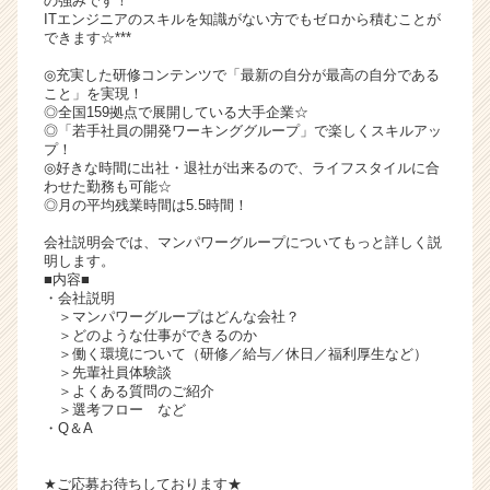
の強みです！
ITエンジニアのスキルを知識がない方でもゼロから積むことが
イ
できます☆***
ト
チ
◎充実した研修コンテンツで「最新の自分が最高の自分である
ア
こと」を実現！
◎全国159拠点で展開している大手企業☆
キ
◎「若手社員の開発ワーキンググループ」で楽しくスキルアッ
ャ
プ！
リ
◎好きな時間に出社・退社が出来るので、ライフスタイルに合
ア
わせた勤務も可能☆
（C
◎月の平均残業時間は5.5時間！
h
会社説明会では、マンパワーグループについてもっと詳しく説
e
明します。
e
■内容■
r
・会社説明
＞マンパワーグループはどんな会社？
C
＞どのような仕事ができるのか
a
＞働く環境について（研修／給与／休日／福利厚生など）
r
＞先輩社員体験談
e
＞よくある質問のご紹介
＞選考フロー など
e
・Q＆A
r）
★ご応募お待ちしております★