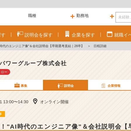
探す
説明会を
探す
企業を
探す
就職
イ
I時代のエンジニア像"＆会社説明会【早期選考直結｜28卒】
＞
日程詳細
パワーグループ株式会社
ォロー
募集
説明会
企業情報
21 13:00〜14:30
オンライン開催
卒
！"AI時代のエンジニア像"＆会社説明会【