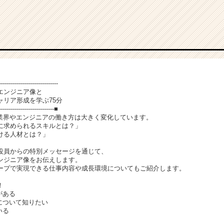
-----------------------------
エンジニア像と
リア形成を学ぶ75分
----------------------------■
T業界やエンジニアの働き方は大きく変化しています。
に求められるスキルとは？」
ける人材とは？」
役員からの特別メッセージを通じて、
エンジニア像をお伝えします。
ープで実現できる仕事内容や成長環境についてもご紹介します。
！
がある
について知りたい
いる