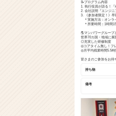
活
📝プログラム内容
サ
1. 執行役員が語る！
2. 会社説明『エンジ
イ
3. 《参加者限定！》
ト
＊実施方法：オンライン
チ
＊所要時間：1時間1
ア
🌎マンパワーグループ
キ
世界70カ国・地域に
ャ
◎充実した研修制度
リ
◎コアタイム無し！フ
ア
◎月平均残業時間5.5時
（C
皆さまのご参加をお待
h
e
持ち物
e
r
C
備考
a
r
e
e
r）