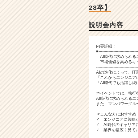
細
28卒】
|
ベ
ン
説明会内容
チ
ャ
ー・
内容詳細：
成
■--------------------------------
長
AI時代に求められる
企
市場価値を高めるキャ
---------------------------------
業
AIの進化によって、I
か
「これからエンジニア
ら
「AI時代でも活躍し続
ス
本イベントでは、執行
カ
AI時代に求められる
ウ
また、マンパワーグル
ト
が
📌こんな方におすすめ
✓ エンジニアに興味
届
✓ AI時代のキャリア
く
✓ 業界を幅広く見て
就