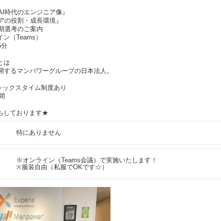
『AI時代のエンジニア像』
ニアの役割・成長環境』
早期選考のご案内
（Teams）
5分
とは
展開するマンパワーグループの日本法人。
レックスタイム制度あり
間
ちしております★
特にありません
※オンライン（Teams会議）で実施いたします！
※服装自由（私服でOKです☆）