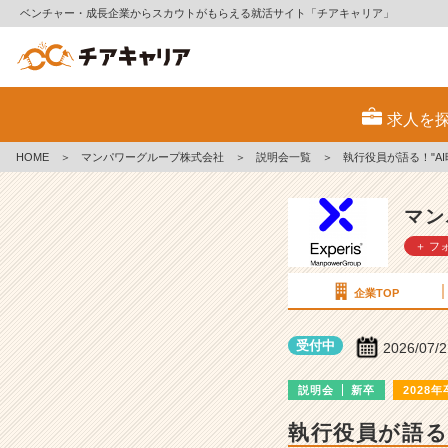
ベンチャー・成長企業からスカウトがもらえる就活サイト「チアキャリア」
マ
ン
求人を
パ
ワ
HOME
＞
マンパワーグループ株式会社
＞
説明会一覧
＞
執行役員が語る！"A
ー
グ
ル
マン
ー
＋ フ
プ
株
式
企業TOP
会
社
受付中
2026/07/
の
説
説明会
新卒
2028年
明
会
執行役員が語る
詳