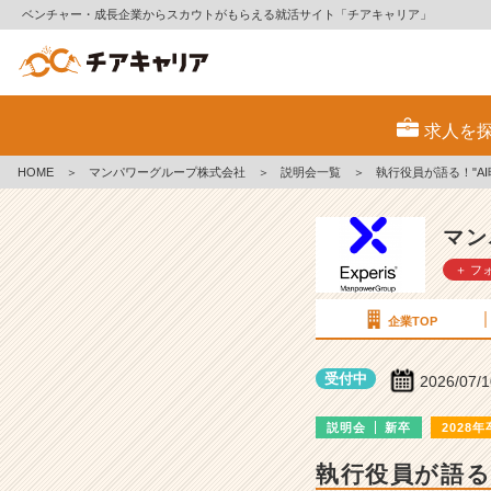
ベンチャー・成長企業からスカウトがもらえる就活サイト「チアキャリア」
マ
ン
求人を
パ
ワ
HOME
＞
マンパワーグループ株式会社
＞
説明会一覧
＞
執行役員が語る！"A
ー
グ
ル
マン
ー
＋ フ
プ
株
式
企業TOP
会
社
受付中
2026/07/
の
説
説明会
新卒
2028年
明
会
執行役員が語る
詳