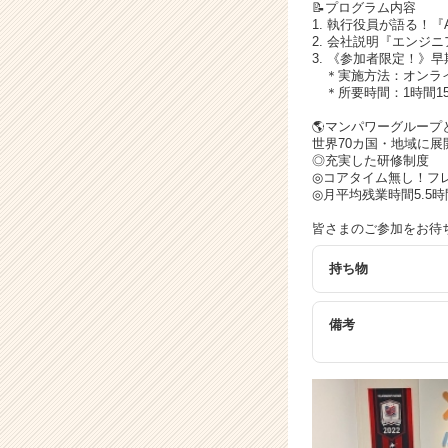
活
📝プログラム内容
サ
1. 執行役員が語る！
2. 会社説明『エンジ
イ
3. 《参加者限定！》
ト
＊実施方法：オンライン
チ
＊所要時間：1時間1
ア
🌎マンパワーグループ
キ
世界70カ国・地域に
ャ
◎充実した研修制度
リ
◎コアタイム無し！フ
ア
◎月平均残業時間5.5時
（C
皆さまのご参加をお待
h
e
持ち物
e
r
C
備考
a
r
e
e
r）