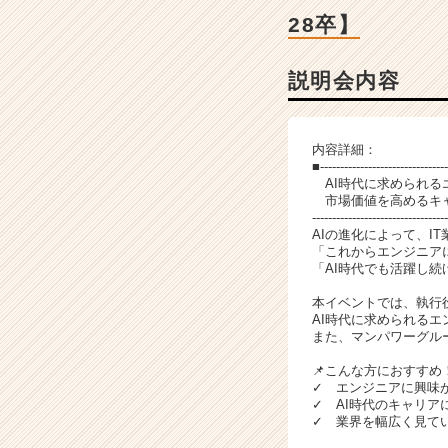
細
28卒】
|
ベ
ン
説明会内容
チ
ャ
ー・
内容詳細：
成
■--------------------------------
長
AI時代に求められる
企
市場価値を高めるキャ
---------------------------------
業
AIの進化によって、I
か
「これからエンジニア
ら
「AI時代でも活躍し続
ス
本イベントでは、執行
カ
AI時代に求められる
ウ
また、マンパワーグル
ト
が
📌こんな方におすすめ
✓ エンジニアに興味
届
✓ AI時代のキャリア
く
✓ 業界を幅広く見て
就