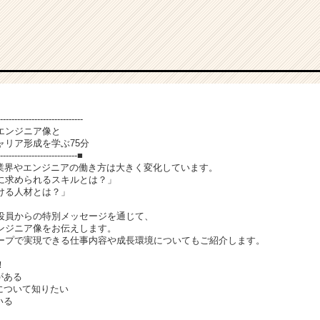
-----------------------------
エンジニア像と
リア形成を学ぶ75分
----------------------------■
T業界やエンジニアの働き方は大きく変化しています。
に求められるスキルとは？」
ける人材とは？」
役員からの特別メッセージを通じて、
エンジニア像をお伝えします。
ープで実現できる仕事内容や成長環境についてもご紹介します。
！
がある
について知りたい
いる