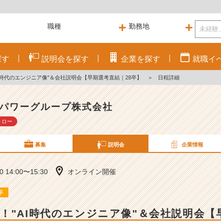
探す
説明会を
探す
企業を
探す
就職
イ
I時代のエンジニア像"＆会社説明会【早期選考直結｜28卒】
＞
日程詳細
パワーグループ株式会社
ォロー
募集
説明会
企業情報
10 14:00〜15:30
オンライン開催
卒
！"AI時代のエンジニア像"＆会社説明会【