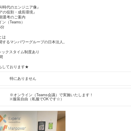
『AI時代のエンジニア像』
ニアの役割・成長環境』
早期選考のご案内
（Teams）
5分
とは
展開するマンパワーグループの日本法人。
レックスタイム制度あり
間
ちしております★
特にありません
※オンライン（Teams会議）で実施いたします！
※服装自由（私服でOKです☆）