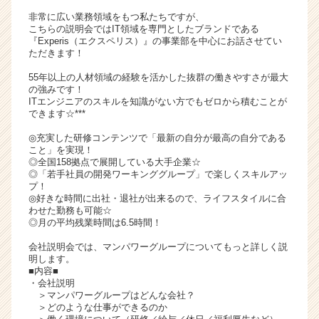
イ
非常に広い業務領域をもつ私たちですが、
ト
こちらの説明会ではIT領域を専門としたブランドである
『Experis（エクスペリス）』の事業部を中心にお話させてい
チ
ただきます！
ア
キ
55年以上の人材領域の経験を活かした抜群の働きやすさが最大
ャ
の強みです！
ITエンジニアのスキルを知識がない方でもゼロから積むことが
リ
できます☆***
ア
（C
◎充実した研修コンテンツで「最新の自分が最高の自分である
h
こと」を実現！
◎全国158拠点で展開している大手企業☆
e
◎「若手社員の開発ワーキンググループ」で楽しくスキルアッ
e
プ！
r
◎好きな時間に出社・退社が出来るので、ライフスタイルに合
C
わせた勤務も可能☆
◎月の平均残業時間は6.5時間！
a
r
会社説明会では、マンパワーグループについてもっと詳しく説
e
明します。
e
■内容■
r）
・会社説明
＞マンパワーグループはどんな会社？
＞どのような仕事ができるのか