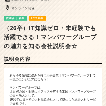
|
ベ
オンライン開催
ン
チ
説明会
新卒
2026年卒
ャ
ー・
（26卒）IT知識ゼロ・未経験でも
成
活躍できる！マンパワーグループ
長
企
の魅力を知る会社説明会☆
業
か
ら
説明会内容
ス
カ
ウ
あらゆる領域に強みを持つ大手企業【マンパワーグループ】で
ト
一流のエンジニアになろう！
が
届
マンパワーグループは、
く
世界70カ国・地域にオフィスを有する米国マンパワーグループ
の日本法人として、
就
1966年に日本初の人材派遣会社として誕生した総合人材サービ
活
ス会社です。
サ