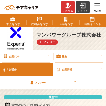
MENU
会員登録
ログイン
マ
ン
パ
求人を
探す
説明会を
探す
企業を
探す
就職
イベント
ワ
ー
マンパワーグループ株式会社
グ
＋ フォロー
ル
ー
プ
>
>
企業TOP
募集
株
式
会
>
説明会
企業情報
社
の
>
説
メンバー
明
会
受付中
詳
細
2025/07/25 13:00〜14:00