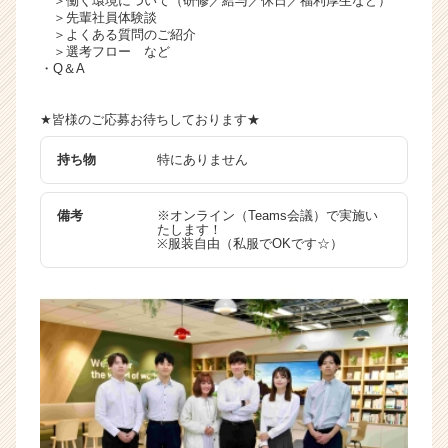
＞働く環境について（研修／給与／休日／福利厚生など）
＞先輩社員体験談
＞よくある質問のご紹介
＞選考フロー など
・Q＆A
★皆様のご応募お待ちしております★
持ち物
特にありません
備考
※オンライン（Teams会議）で実施い
たします！
※服装自由（私服でOKです☆）