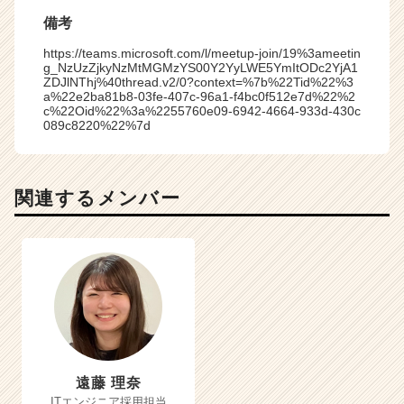
備考
https://teams.microsoft.com/l/meetup-join/19%3ameetin
g_NzUzZjkyNzMtMGMzYS00Y2YyLWE5YmItODc2YjA1
ZDJlNThj%40thread.v2/0?context=%7b%22Tid%22%3
a%22e2ba81b8-03fe-407c-96a1-f4bc0f512e7d%22%2
c%22Oid%22%3a%2255760e09-6942-4664-933d-430c
089c8220%22%7d
関連するメンバー
遠藤 理奈
ITエンジニア採用担当