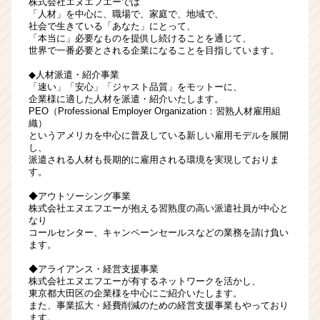
株式会社エヌエフエーでは
グ
「人材」を中心に、職場で、家庭で、地域で、
社会で生きている「あなた」にとって、
カ
「本当に」必要なものを提供し続けることを通じて、
ン
世界で一番必要とされる企業になることを目指しています。
パ
ニ
◆人材派遣・紹介事業
「速い」「安心」「ジャスト品質」をモットーに、
ー
企業様に適した人材を派遣・紹介いたします。
で
PEO（Professional Employer Organization：習熟人材雇用組
の
織）
キ
というアメリカを中心に普及している新しい雇用モデルを展開
し、
ャ
派遣される人材も長期的に雇用される環境を実現しておりま
リ
す。
ア
チ
◆アウトソーシング事業
ャ
株式会社エヌエフエーが抱える習熟度の高い派遣社員が中心と
なり
ン
コールセンター、キャンペーンセールスなどの業務を請け負い
ス
ます。
|
ベ
◆アライアンス・経営支援事業
株式会社エヌエフエーが有するネットワークを活かし、
ン
東京都大田区の企業様を中心にご紹介いたします。
チ
また、事業拡大・経費削減のための経営支援事業もやっており
ャ
ます。