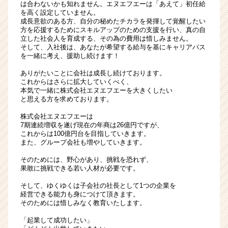
は合わないかも知れません。エヌエフエーは「あえて」初任給
を高く設定していません。
成長意欲のある方、自分の秘めたチカラを発揮して覚醒したい
方を応援するためにスキルアップのための支援を行い、真の自
立した社会人を育成する、その為の費用は惜しみません。
そして、入社後は、あなたが希望する給与を基にキャリアパス
を一緒に考え、援助し続けます！
ありがたいことに会社は成長し続けております。
これからはさらに拡大していくべく、
本気で一緒に株式会社エヌエフエーを大きくしたい
と思える方を求めております。
株式会社エヌエフエーは
7期連続増収を遂げ現在の年商は26億円ですが、
これからは100億円台を目指していきます。
また、グループ会社も増やしていきます。
そのためには、野心があり、挑戦を恐れず、
果敢に挑戦できる若い人材が必要です。
そして、ゆくゆくは子会社の社長として1つの企業を
経営できる能力も身につけて頂きます。
そのためには惜しみなく教育いたします。
「起業して成功したい」