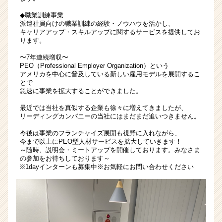
ー・
◆職業訓練事業
成
派遣社員向けの職業訓練の経験・ノウハウを活かし、
長
キャリアアップ・スキルアップに関するサービスを提供してお
企
ります。
業
〜7年連続増収〜
か
PEO（Professional Employer Organization）という
ら
アメリカを中心に普及している新しい雇用モデルを展開するこ
ス
とで
カ
急速に事業を拡大することができました。
ウ
最近では当社を真似する企業も徐々に増えてきましたが、
ト
リーディングカンパニーの当社にはまだまだ追いつきません。
が
届
今後は事業のフランチャイズ展開も視野に入れながら、
く
今まで以上にPEO型人材サービスを拡大していきます！
～随時、説明会・ミートアップを開催しております。みなさま
就
の参加をお待ちしております～
活
※1dayインターンも募集中※お気軽にお問い合わせください
サ
イ
ト
チ
ア