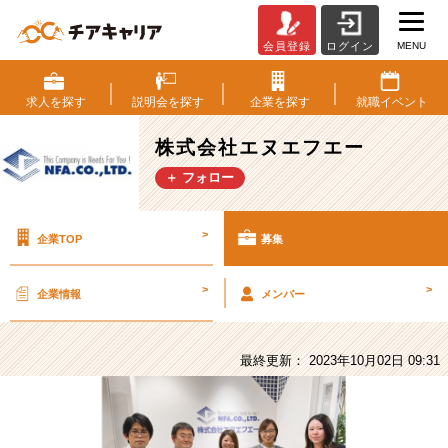
MENU
会員登録
ログイン
株
式
会
求人を
探す
説明会を
探す
企業を
探す
就職
イベント
社
エ
株式会社エヌエフエー
ヌ
＋ フォロー
エ
フ
エ
>
企業TOP
募集
ー
の
採
>
>
企業情報
メンバー
用/
求
人
最終更新： 2023年10月02日 09:31
-
【幹
部
候