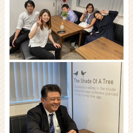
キ
ャ
リ
ア
（CheerCareer）