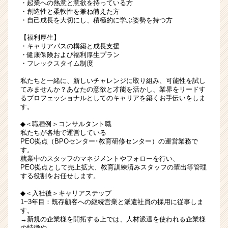
・起業への熱意と意欲を持っている方
・創造性と柔軟性を兼ね備えた方
・自己成長を大切にし、積極的に学ぶ姿勢を持つ方
【福利厚生】
・キャリアパスの構築と成長支援
・健康保険および福利厚生プラン
・フレックスタイム制度
私たちと一緒に、新しいチャレンジに取り組み、可能性を試し
てみませんか？あなたの意欲と才能を活かし、業界をリードす
るプロフェッショナルとしてのキャリアを築くお手伝いをしま
す。
◆＜職種例＞コンサルタント職
私たちが各地で運営している
PEO拠点（BPOセンター･教育研修センター）の運営業務で
す。
就業中のスタッフのマネジメントやフォローを行い、
PEO拠点として売上拡大、教育訓練済みスタッフの輩出等管理
する役割をお任せします。
◆＜入社後＞キャリアステップ
1~3年目：既存顧客への継続営業と派遣社員の採用に従事しま
す。
→新規の企業様を開拓する上では、人材派遣を使われる企業様
の特徴や