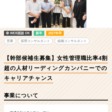
補
生
募
集】
女
性
管
WEB面談 OK
新卒
2027年卒
理
営業
採用コンサルタント
組織コンサルタント
職
比
率
【幹部候補生募集】女性管理職比率4割
4
割
超の人材リーディングカンパニーでの
超
の
キャリアチャンス
人
材
リ
事業について
ー
デ
ィ
ン