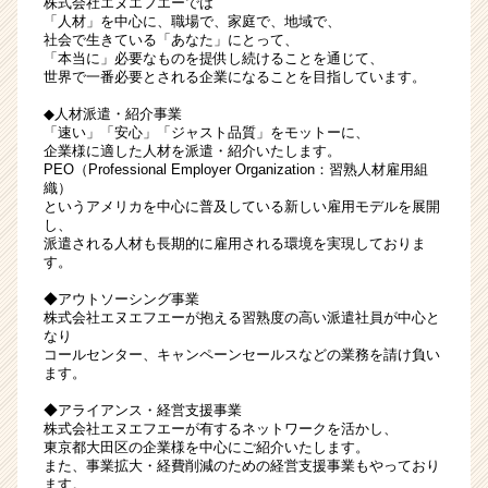
株式会社エヌエフエーでは
ニ
「人材」を中心に、職場で、家庭で、地域で、
社会で生きている「あなた」にとって、
ー
「本当に」必要なものを提供し続けることを通じて、
で
世界で一番必要とされる企業になることを目指しています。
の
新
◆人材派遣・紹介事業
「速い」「安心」「ジャスト品質」をモットーに、
卒
企業様に適した人材を派遣・紹介いたします。
採
PEO（Professional Employer Organization：習熟人材雇用組
用
織）
|
というアメリカを中心に普及している新しい雇用モデルを展開
し、
ベ
派遣される人材も長期的に雇用される環境を実現しておりま
ン
す。
チ
ャ
◆アウトソーシング事業
ー・
株式会社エヌエフエーが抱える習熟度の高い派遣社員が中心と
なり
成
コールセンター、キャンペーンセールスなどの業務を請け負い
長
ます。
企
業
◆アライアンス・経営支援事業
株式会社エヌエフエーが有するネットワークを活かし、
か
東京都大田区の企業様を中心にご紹介いたします。
ら
また、事業拡大・経費削減のための経営支援事業もやっており
ス
ます。