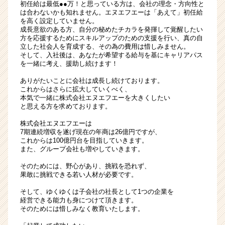
初任給は最低●●万！と思っている方は、会社の理念・方向性と
は合わないかも知れません。エヌエフエーは「あえて」初任給
を高く設定していません。
成長意欲のある方、自分の秘めたチカラを発揮して覚醒したい
方を応援するためにスキルアップのための支援を行い、真の自
立した社会人を育成する、その為の費用は惜しみません。
そして、入社後は、あなたが希望する給与を基にキャリアパス
を一緒に考え、援助し続けます！
ありがたいことに会社は成長し続けております。
これからはさらに拡大していくべく、
本気で一緒に株式会社エヌエフエーを大きくしたい
と思える方を求めております。
株式会社エヌエフエーは
7期連続増収を遂げ現在の年商は26億円ですが、
これからは100億円台を目指していきます。
また、グループ会社も増やしていきます。
そのためには、野心があり、挑戦を恐れず、
果敢に挑戦できる若い人材が必要です。
そして、ゆくゆくは子会社の社長として1つの企業を
経営できる能力も身につけて頂きます。
そのためには惜しみなく教育いたします。