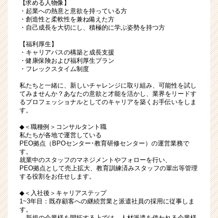
【求める人物像】
・起業への熱意と意欲を持っている方
・創造性と柔軟性を兼ね備えた方
・自己成長を大切にし、積極的に学ぶ姿勢を持つ方
【福利厚生】
・キャリアパスの構築と成長支援
・健康保険および福利厚生プラン
・フレックスタイム制度
私たちと一緒に、新しいチャレンジに取り組み、可能性を試し
てみませんか？あなたの意欲と才能を活かし、業界をリードす
るプロフェッショナルとしてのキャリアを築くお手伝いをしま
す。
◆＜職種例＞コンサルタント職
私たちが各地で運営している
PEO拠点（BPOセンター･教育研修センター）の運営業務で
す。
就業中のスタッフのマネジメントやフォローを行い、
PEO拠点として売上拡大、教育訓練済みスタッフの輩出等管理
する役割をお任せします。
◆＜入社後＞キャリアステップ
1~3年目：既存顧客への継続営業と派遣社員の採用に従事しま
す。
→新規の企業様を開拓する上では、人材派遣を使われる企業様