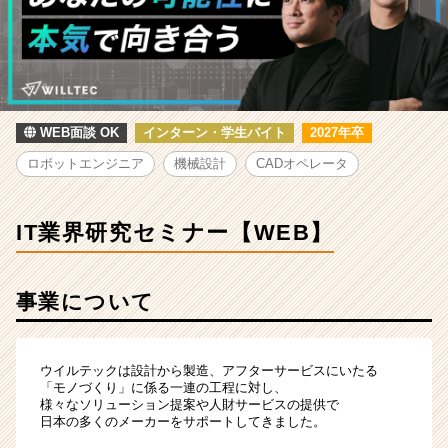
研
究
セ
ミ
ナ
ー
【WEB】
WEB面談 OK
インターン・学生バイト
2027年卒
|
ロボットエンジニア
機械設計
CADオペレータ
ベ
ン
チ
IT業界研究セミナー【WEB】
ャ
ー・
成
事業について
長
企
業
か
ウイルテックは設計から製造、アフターサービスにいたる
ら
「モノづくり」に係る一連の工程に対し、
ス
様々なソリューション提案や人財サービスの提供で
日本の多くのメーカーをサポートしてきました。
カ
ウ