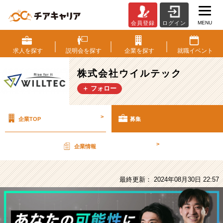
MENU
会員登録
ログイン
株
式
会
求人を
探す
説明会を
探す
企業を
探す
就職
イベント
社
ウ
株式会社ウイルテック
イ
＋ フォロー
ル
テ
ッ
>
企業TOP
募集
ク
の
採
>
企業情報
用/
求
人
最終更新： 2024年08月30日 22:57
-
IT
業
界