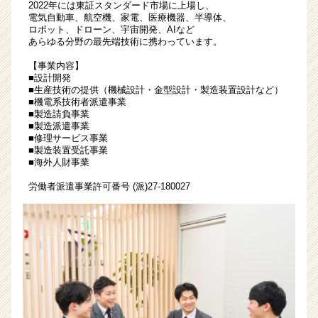
2022年には東証スタンダード市場に上場し、
ト
電気自動車、航空機、家電、医療機器、半導体、
が
ロボット、ドローン、宇宙開発、AIなど
あらゆる分野の最先端技術に携わっています。
届
く
【事業内容】
就
■設計開発
活
■生産技術の提供（機械設計・金型設計・製造装置設計など）
■機電系技術者派遣事業
サ
■製造請負事業
イ
■製造派遣事業
ト
■修理サービス事業
チ
■製造装置受託事業
ア
■海外人財事業
キ
労働者派遣事業許可番号 (派)27-180027
ャ
リ
ア
（CheerCareer）