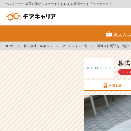
ベンチャー・成長企業からスカウトがもらえる就活サイト「チアキャリア」
横
浜
求人を
本
社
HOME
＞
株式会社アルネッツ
＞
タイムライン一覧
＞
横浜本社周辺をご紹介
周
辺
を
株式
ご
＋ フ
紹
介。。
【株
企業TOP
式
会
社
ア
ル
ネ
ッ