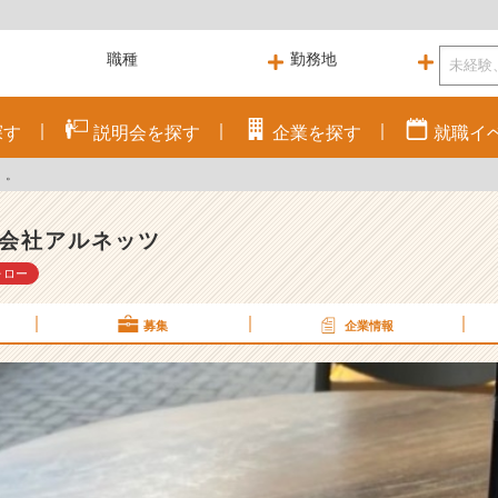
探す
説明会を
探す
企業を
探す
就職
イ
。。
会社アルネッツ
ォロー
募集
企業情報