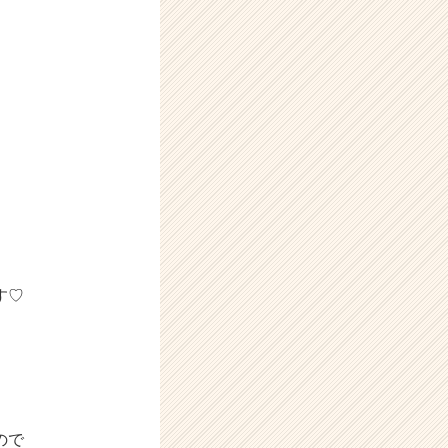
す♡
ので