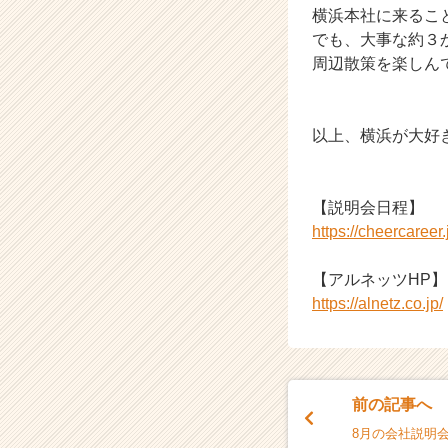
横浜本社に来るこ
C
でも、大事な約３
a
r
周辺散策を楽しん
e
e
r）
以上、横浜が大好
【説明会日程】
https://cheercaree
【アルネッツHP】
https://alnetz.co.jp/
前の記事へ
8月の会社説明会