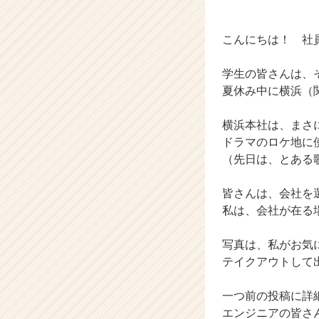
カ
ウ
ト
こんにちは！ 社
が
届
学生の皆さんは、
く
夏休み中に横浜（
就
活
サ
横浜本社は、まさ
イ
ドラマのロケ地に
ト
（先日は、とある
チ
ア
皆さんは、会社を
キ
私は、会社が在る
ャ
リ
ア
写真は、私がお気
（C
テイクアウトして
h
e
一つ前の投稿に詳
e
エンジニアの皆さ
r