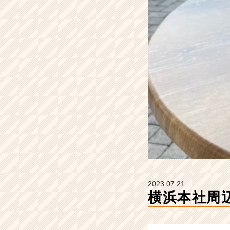
ツ
の
タ
イ
ム
ラ
イ
ン】
|
ベ
ン
チ
ャ
ー・
成
長
企
2023.07.21
業
横浜本社周
か
ら
ス